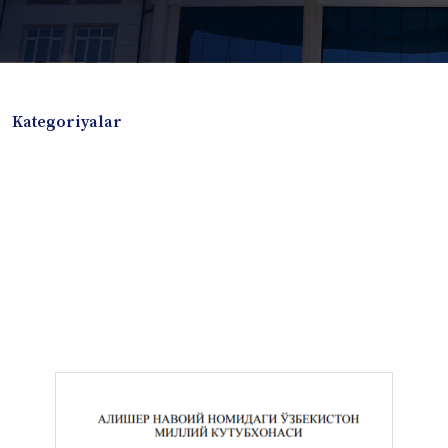
Kategoriyalar
Badiiy adabiyotlar
Boshqa turdagi adabiyotlar
Darslik
Dissertatsiya Avtoreferat
Elektron resurs
Ilmiy to'plam
Jurnal
Kitob albom
Konferensiya materiallari
Laboratoriya ishi
Lug'at
Maqolalar
Metodik qo`llanma
Monografiya
Mustaqil ish
Nazorat savollari-testlar
O'quv qo'llanma
O'quv yoki fan dasturlari
O'quv-uslubiy majmua
O'quv-uslubiy qo'llanma
Prezident asarlari
Risola
Taqdimot