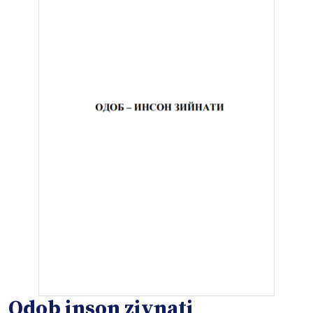
Odob inson ziynati