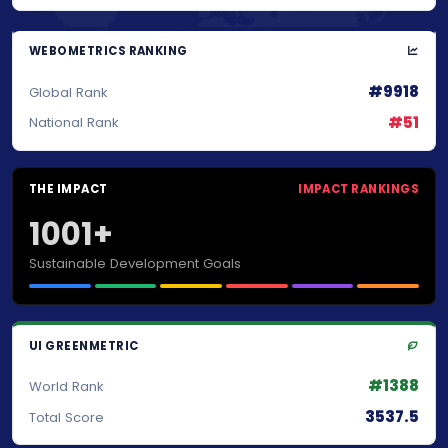
WEBOMETRICS RANKING
#9918
Global Rank
#51
National Rank
THE IMPACT
IMPACT RANKINGS
1001+
Sustainable Development Goals
UI GREENMETRIC
#1388
World Rank
3537.5
Total Score