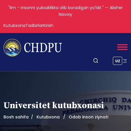
"Ilm – insonni yuksaklikka olib boradigan yoʻldir." — Alisher
Navoiy
Kutubxona
Tadbirlar
Kirish
UZ
Universitet kutubxonasi
Bosh sahifa
Kutubxona
Odob inson ziynati