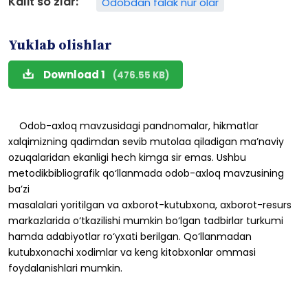
Kalit so'zlar:
Odobdan falak nur olar
Yuklab olishlar
Download 1
(476.55 KB)
Odob-axloq
mavzusidagi
pandnomalar,
hikmatlar
xalqimizning
qadimdan
sevib
mutolaa
qiladigan
ma’naviy
ozuqalaridan
ekanligi
hech
kimga
sir
emas.
Ushbu
metodikbibliografik
qo‘llanmada
odob-axloq
mavzusining
ba’zi
masalalari
yoritilgan
va
axborot-kutubxona,
axborot-resurs
markazlarida
o‘tkazilishi
mumkin
bo‘lgan
tadbirlar
turkumi
hamda
adabiyotlar
ro‘yxati
berilgan.
Qo‘llanmadan
kutubxonachi xodimlar
va
keng
kitobxonlar
ommasi
foydalanishlari
mumkin.