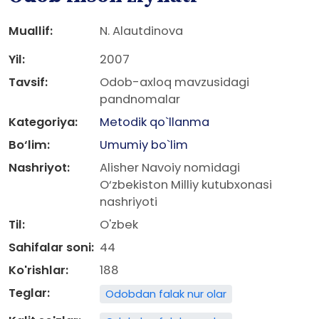
Muallif:
N. Alautdinova
Yil:
2007
Tavsif:
Odob-axloq mavzusidagi
pandnomalar
Kategoriya:
Metodik qo`llanma
Bo‘lim:
Umumiy bo`lim
Nashriyot:
Alisher Navoiy nomidagi
O‘zbekiston Milliy kutubxonasi
nashriyoti
Til:
O'zbek
Sahifalar soni:
44
Ko'rishlar:
188
Teglar:
Odobdan falak nur olar