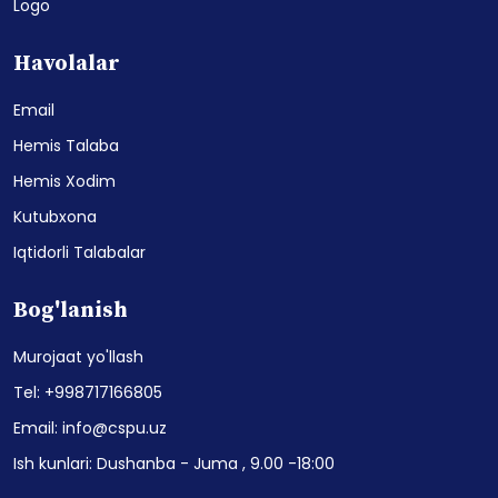
Logo
Havolalar
Email
Hemis Talaba
Hemis Xodim
Kutubxona
Iqtidorli Talabalar
Bog'lanish
Murojaat yo'llash
Tel: +998717166805
Email: info@cspu.uz
Ish kunlari: Dushanba - Juma , 9.00 -18:00