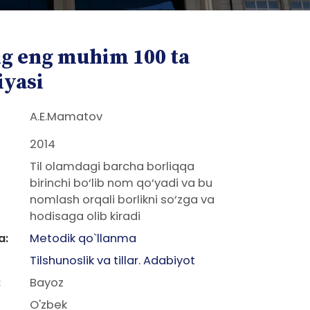
ng eng muhim 100 ta
iyasi
A.E.Mamatov
2014
Til olamdagi barcha borliqqa
birinchi bo‘lib nom qo‘yadi va bu
nomlash orqali borlikni so‘zga va
hodisaga olib kiradi
a:
Metodik qo`llanma
Tilshunoslik va tillar. Adabiyot
:
Bayoz
O'zbek