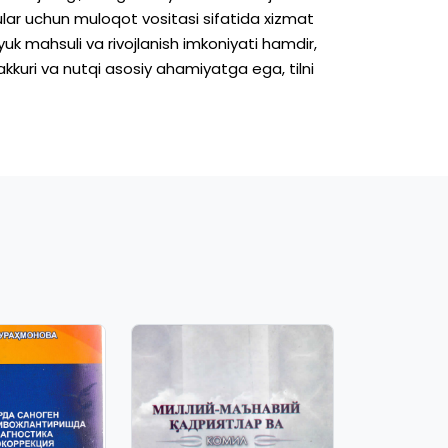
ular
uchun
muloqot
vositasi
sifatida
xizmat
yuk
mahsuli
va
rivojlanish
imkoniyati
hamdir,
akkuri
va
nutqi
asosiy
ahamiyatga
ega,
tilni