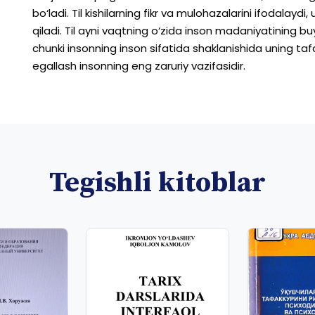
bo‘ladi.
Til
kishilarning
fikr
va
mulohazalarini
ifodalaydi,
qiladi.
Til
ayni
vaqtning
o‘zida
inson
madaniyatining
bu
chunki
insonning
inson
sifatida
shaklanishida
uning
taf
egallash
insonning
eng
zaruriy
vazifasidir.
Tegishli kitoblar