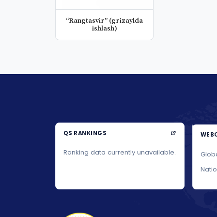
“Rangtasvir” (grizaylda
ishlash)
QS RANKINGS
WEBO
Ranking data currently unavailable.
Glob
Nati