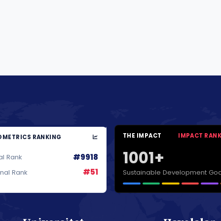
THE IMPACT
IMPACT RAN
METRICS RANKING
1001+
#9918
al Rank
#51
Sustainable Development Goa
onal Rank