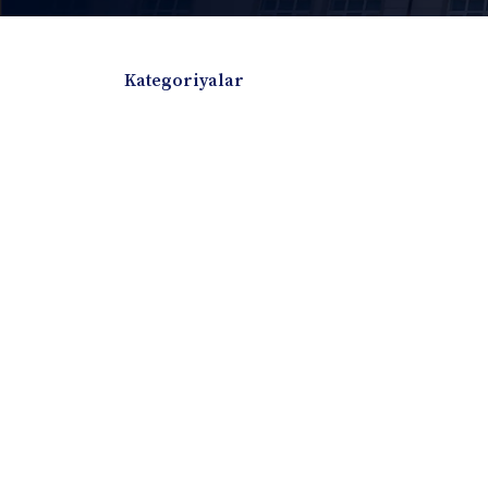
Kategoriyalar
Badiiy adabiyotlar
Boshqa turdagi adabiyotlar
Darslik
Dissertatsiya Avtoreferat
Elektron resurs
Ilmiy to'plam
Jurnal
Kitob albom
Konferensiya materiallari
Laboratoriya ish
Lug'at
Maqolalar
Metodik qo`llanma
Monografiya
Mustaqil ish
Nazorat savollari-testlar
O'quv qo'llanma
O'quv yoki fan dasturlari
O'quv-uslubiy majmua
O'quv-uslubiy qo'llanma
Prezident asarlar
Risola
Taqdimot