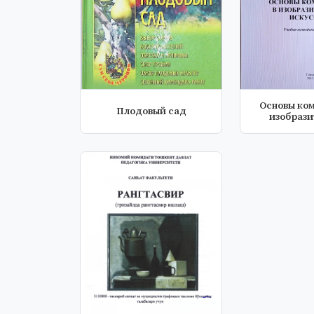
Основы ком
Плодовый сад
изобрази
искус