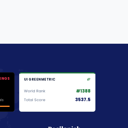
KINGS
UI GREENMETRIC
#1388
World Rank
3537.5
ls
Total Score