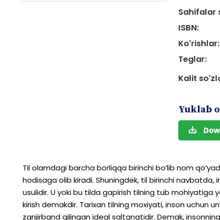
Sahifalar 
ISBN:
Ko'rishlar:
Teglar:
Kalit so'zl
Yuklab o
Dow
Til
olamdagi
barcha
borliqqa
birinchi
bo‘lib
nom
qo‘yad
hodisaga
olib
kiradi.
Shuningdek,
til
birinchi
navbatda,
i
usulidir.
U
yoki
bu
tilda
gapirish
tilning
tub
mohiyatiga
y
kirish
demakdir.
Tarixan
tilning
moxiyati,
inson
uchun
un
zanjirband
qilingan
ideal
saltanatidir.
Demak,
insonnin