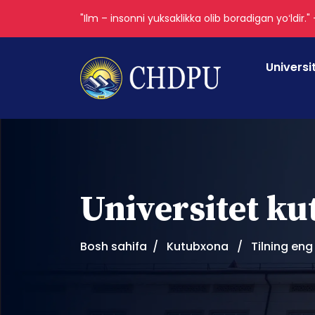
"Ilm – insonni yuksaklikka olib boradigan yoʻldir."
Universi
Universitet k
Bosh sahifa
Kutubxona
Tilning eng