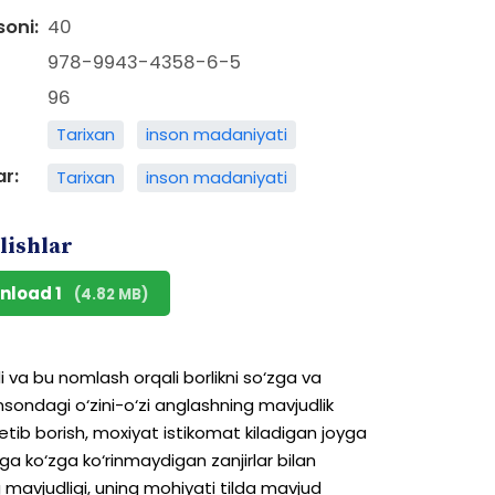
soni:
40
978-9943-4358-6-5
96
Tarixan
inson madaniyati
ar:
Tarixan
inson madaniyati
lishlar
nload 1
(4.82 MB)
i
va
bu
nomlash
orqali
borlikni
so‘zga
va
nsondagi
o‘zini-o‘zi
anglashning
mavjudlik
etib
borish,
moxiyat
istikomat
kiladigan
joyga
ga
ko‘zga
ko‘rinmaydigan
zanjirlar
bilan
g
mavjudligi,
uning
mohiyati
tilda
mavjud