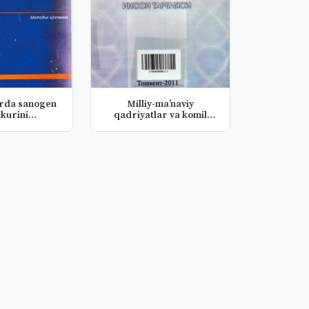
arda sanogen
Milliy-ma’naviy
kkurini
qadriyatlar va komil
tirishda...
inson tarbiya...