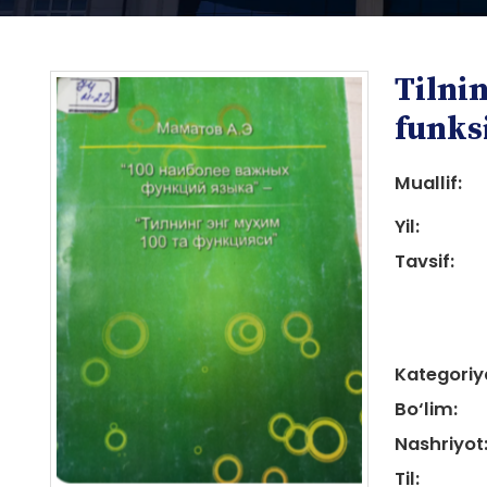
Tilni
funks
Muallif:
Yil:
i
Tavsif:
Kategoriy
i
Bo‘lim:
Nashriyot
Til: