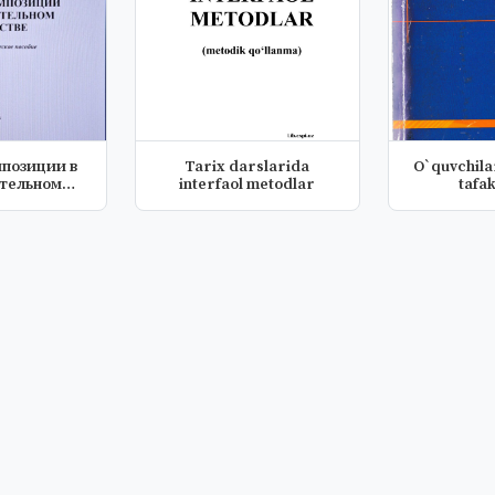
позиции в
Tarix darslarida
O`quvchil
тельном
interfaol metodlar
tafa
стве
rivojlan