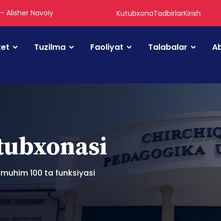
 — Alisher Navoiy
Kutubxona
Tadbirlar
Kirish
tet
Tuzilma
Faoliyat
Talabalar
Ab
utubxonasi
 muhim 100 ta funksiyasi