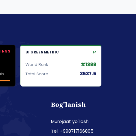
KINGS
UI GREENMETRIC
#1388
World Rank
3537.5
ls
Total Score
Bog'lanish
Murojaat yo'llash
Tel: +998717166805