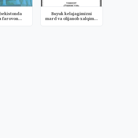
zbekistonda
Buyuk kelajagimizni
a farovon
mard va olijanob xalqimiz
haylik
bila...