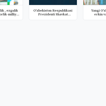
ik , ezgulik
O'zbekiston Respublikasi
Yangi O'
rlik-milliy
Prezidenti Shavkat
erkin v
..
Mirziy...
yas