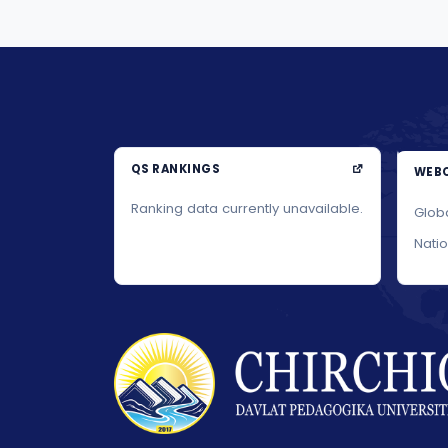
QS RANKINGS
WEBO
Ranking data currently unavailable.
Glob
Nati