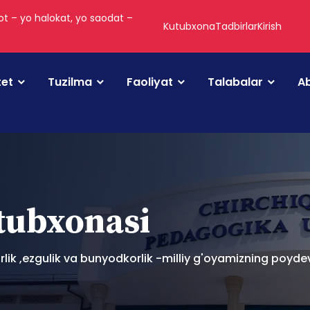
t – yo halokat, yo saodat –
Kutubxona
Tadbirlar
Kirish
tet
Tuzilma
Faoliyat
Talabalar
Ab
utubxonasi
lik ,ezgulik va bunyodkorlik -milliy g'oyamizning poydev