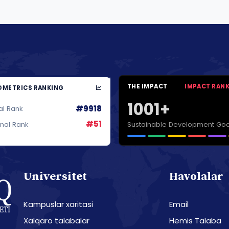
THE IMPACT
IMPACT RAN
METRICS RANKING
1001+
#9918
al Rank
#51
Sustainable Development Goa
onal Rank
Universitet
Havolalar
Kampuslar xaritasi
Email
Xalqaro talabalar
Hemis Talaba