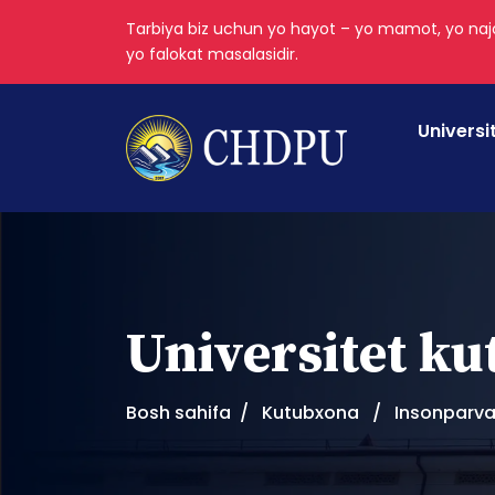
Tarbiya biz uchun yo hayot – yo mamot, yo najo
yo falokat masalasidir.
Universi
Universitet k
Bosh sahifa
Kutubxona
Insonparvar