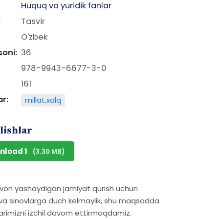
Huquq va yuridik fanlar
:
Tasvir
O'zbek
soni:
36
978-9943-6677-3-0
161
ar:
millat.xalq
lishlar
nload 1
(3.30 MB)
ovon yashaydigan jamiyat qurish uchun
k va sinovlarga duch kelmaylik, shu maqsadda
larimizni izchil davom ettirmoqdamiz.