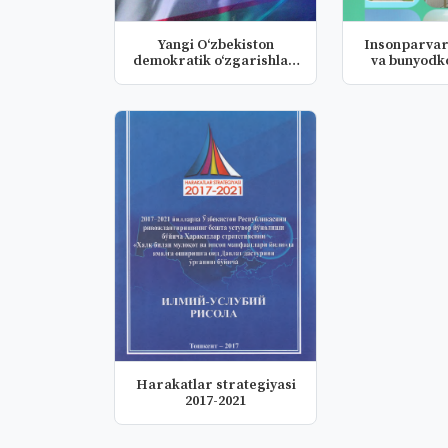
Yangi O‘zbekiston
Insonparvarl
demokratik o‘zgarishlar,
va bunyodko
keng im...
g`.
Harakatlar strategiyasi
2017-2021