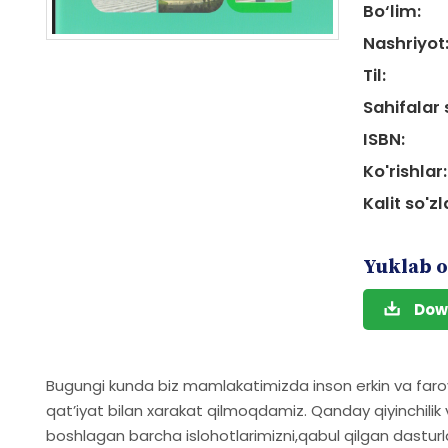
Bo‘lim:
Nashriyot
Til:
Sahifalar 
ISBN:
Ko'rishlar:
Kalit so'zl
Yuklab o
Dow
Bugungi kunda biz mamlakatimizda inson erkin va far
qatʼiyat bilan xarakat qilmoqdamiz. Qanday qiyinchili
boshlagan barcha islohotlarimizni,qabul qilgan dastur