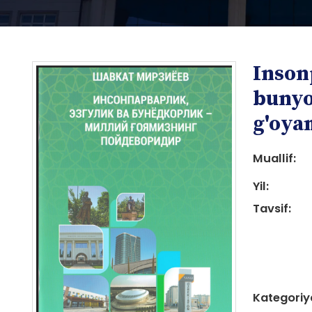
Inson
bunyo
g'oya
Muallif:
i
Yil:
Tavsif:
i
Kategoriy