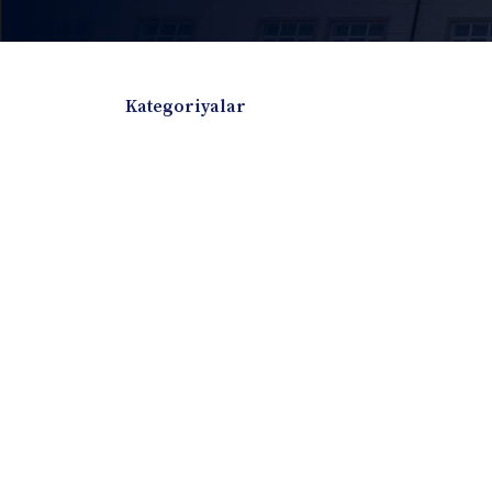
Kategoriyalar
Badiiy adabiyotlar
Boshqa turdagi adabiyotlar
Darslik
Dissertatsiya Avtoreferat
Elektron resurs
Ilmiy to'plam
Jurnal
Kitob albom
Konferensiya materiallari
Laboratoriya ish
Lug'at
Maqolalar
Metodik qo`llanma
Monografiya
Mustaqil ish
Nazorat savollari-testlar
O'quv qo'llanma
O'quv yoki fan dasturlari
O'quv-uslubiy majmua
O'quv-uslubiy qo'llanma
Prezident asarlar
Risola
Taqdimot