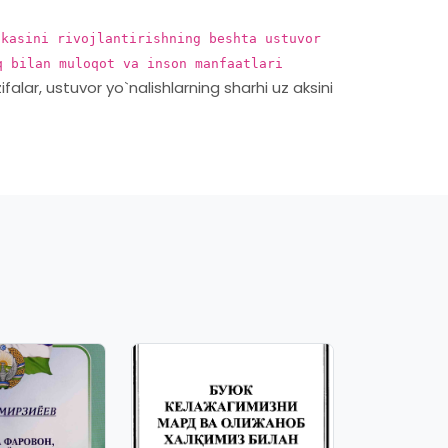
ikasini rivojlantirishning beshta ustuvor
q bilan muloqot va inson manfaatlari
ifalar, ustuvor yo`nalishlarning sharhi uz aksini