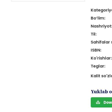
Kategoriy
Bo‘lim:
Nashriyot
Til:
Sahifalar 
ISBN:
Ko'rishlar:
Teglar:
Kalit so'zl
Yuklab o
Dow