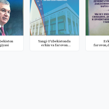
bekiston
Yangi O'zbekistonda
Erk
giyasi
erkin va farovon
farovon,
yashaylik
O`zbekiston