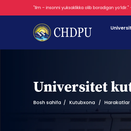
"Ilm – insonni yuksaklikka olib boradigan yoʻldir."
Universi
Universitet k
Bosh sahifa
Kutubxona
Harakatlar 