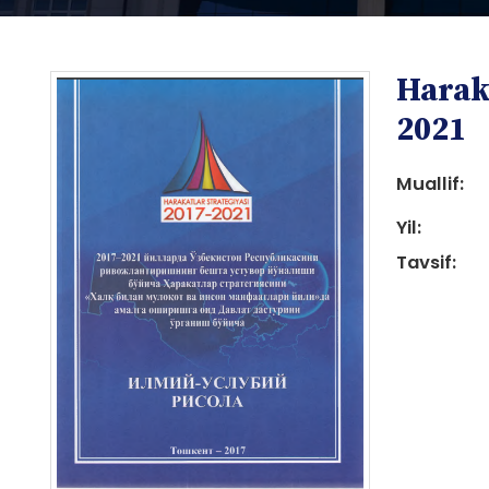
Haraka
2021
Muallif:
Yil:
i
Tavsif:
i