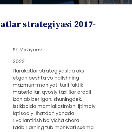
tlar strategiyasi 2017-
Sh.Mirziyoev
2022
Harakatlar strategiyasida aks
etgan beshta yo`nalishning
mazmun-mohiyati turli faktik
materiallar, qyosiy taxlillar orqali
izohlab berilgan, shuningdek,
istikbolda mamlakatimizni ijtimoiy-
iqtisodiy jihatdan yanada
rivojlantirish bo`yicha chora-
tadbirlarning tub mohiyati sxema