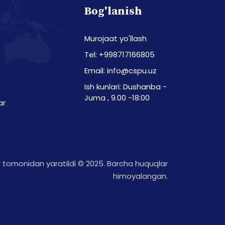
Bog'lanish
Murojaat yo'llash
Tel: +998717166805
Email: info@cspu.uz
Ish kunlari: Dushanba -
Juma , 9.00 -18:00
ar
tomonidan yaratildi © 2025. Barcha huquqlar
himoyalangan.