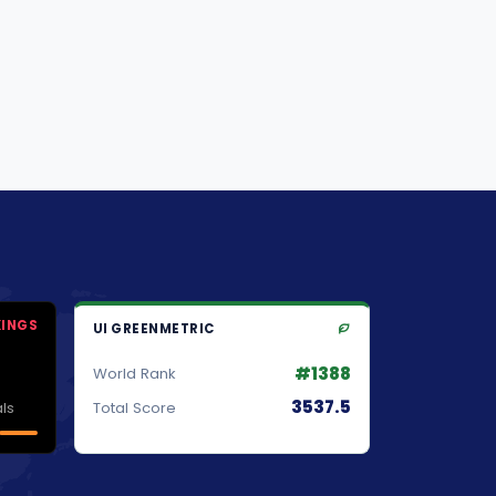
KINGS
UI GREENMETRIC
#1388
World Rank
3537.5
ls
Total Score