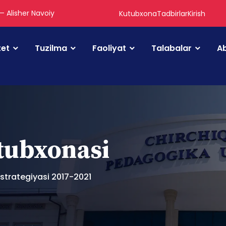
 — Alisher Navoiy
Kutubxona
Tadbirlar
Kirish
tet
Tuzilma
Faoliyat
Talabalar
Ab
utubxonasi
strategiyasi 2017-2021