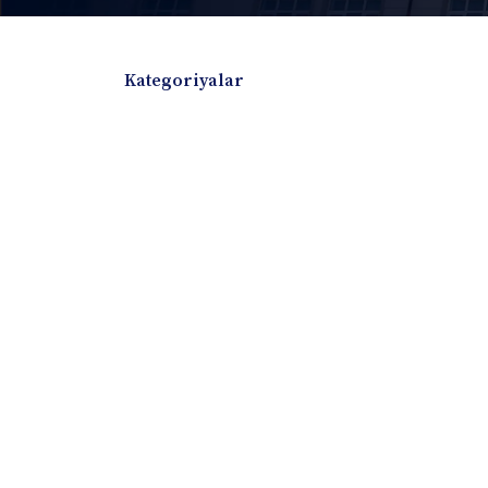
Kategoriyalar
Badiiy adabiyotlar
Boshqa turdagi adabiyotlar
Darslik
Dissertatsiya Avtoreferat
Elektron resurs
Ilmiy to'plam
Jurnal
Kitob albom
Konferensiya materiallari
Laboratoriya ish
Lug'at
Maqolalar
Metodik qo`llanma
Monografiya
Mustaqil ish
Nazorat savollari-testlar
O'quv qo'llanma
O'quv yoki fan dasturlari
O'quv-uslubiy majmua
O'quv-uslubiy qo'llanma
Prezident asarlar
Risola
Taqdimot