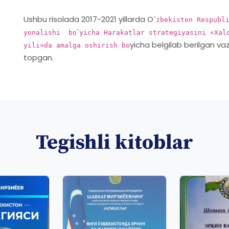
Ushbu risolada 2017-2021 yillarda O`
zbekiston Respubl
`
yonalishi bo
yicha Harakatlar strategiyasini «Xal
yicha belgilab berilgan vaz
yili»da amalga oshirish bo
topgan.
Tegishli kitoblar