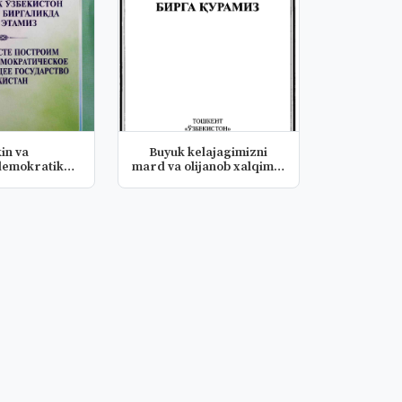
in va
Buyuk kelajagimizni
demokratik
mard va olijanob xalqimiz
 davlatini...
bila...