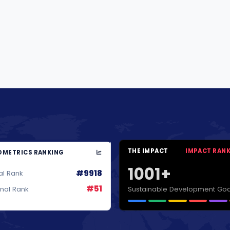
THE IMPACT
IMPACT RAN
METRICS RANKING
1001+
#9918
al Rank
#51
Sustainable Development Goa
onal Rank