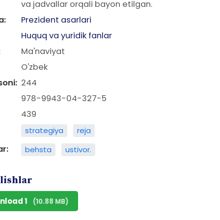
va jadvallar orqali bayon etilgan.
a:
Prezident asarlari
Huquq va yuridik fanlar
:
Ma'naviyat
O'zbek
soni:
244
978-9943-04-327-5
439
strategiya
reja
ar:
behsta
ustivor.
lishlar
nload 1
(10.88 MB)