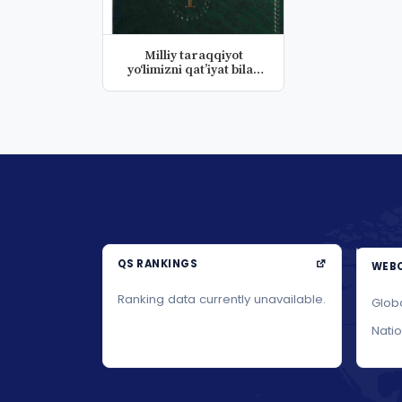
Milliy taraqqiyot
yo‘limizni qatʼiyat bilan
davom...
QS RANKINGS
WEBO
Ranking data currently unavailable.
Glob
Nati