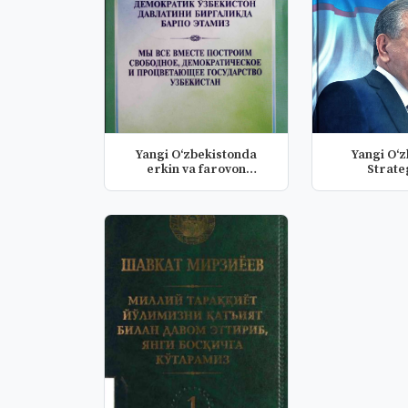
Yangi Oʻzbekistonda
Yangi O‘z
erkin va farovon
Strate
yashaylik!