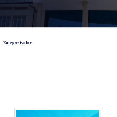
Kategoriyalar
Badiiy adabiyotlar
Boshqa turdagi adabiyotlar
Darslik
Dissertatsiya Avtoreferat
Elektron resurs
Ilmiy to'plam
Jurnal
Kitob albom
Konferensiya materiallari
Laboratoriya ishi
Lug'at
Maqolalar
Metodik qo`llanma
Monografiya
Mustaqil ish
Nazorat savollari-testlar
O'quv qo'llanma
O'quv yoki fan dasturlari
O'quv-uslubiy majmua
O'quv-uslubiy qo'llanma
Prezident asarlari
Risola
Taqdimot