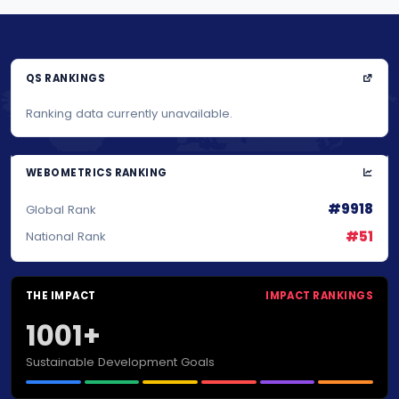
QS RANKINGS
Ranking data currently unavailable.
WEBOMETRICS RANKING
#9918
Global Rank
#51
National Rank
THE IMPACT
IMPACT RANKINGS
1001+
Sustainable Development Goals