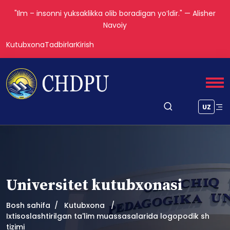
"Ilm – insonni yuksaklikka olib boradigan yoʻldir." — Alisher
Navoiy
Kutubxona
Tadbirlar
Kirish
UZ
Universitet kutubxonasi
Bosh sahifa
Kutubxona
Ixtisoslashtirilgan ta'lim muassasalarida logopodik sh
tizimi