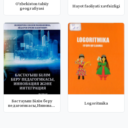
O'zbekiston tabiiy
Hayot faoliyati xavfsizligi
geografiyasi
Бастауыш Бiлiм беру
Logoritmika
педагогикасы,Инноватция
жэне и...