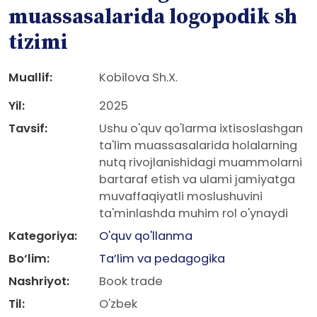
muassasalarida logopodik sh
tizimi
Muallif:
Kobilova Sh.X.
Yil:
2025
Tavsif:
Ushu o'quv qo'larma ixtisoslashgan
ta'lim muassasalarida holalarning
nutq rivojlanishidagi muammolarni
bartaraf etish va ulami jamiyatga
muvaffaqiyatli moslushuvini
ta'minlashda muhim rol o'ynaydi
Kategoriya:
O'quv qo'llanma
Bo‘lim:
Ta’lim va pedagogika
Nashriyot:
Book trade
Til:
O'zbek