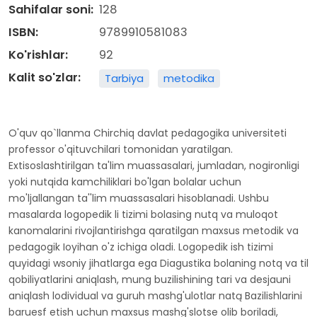
Sahifalar soni:
128
ISBN:
9789910581083
Ko'rishlar:
92
Kalit so'zlar:
Tarbiya
metodika
O'quv qo`llanma Chirchiq davlat pedagogika universiteti
professor o'qituvchilari tomonidan yaratilgan.
Extisoslashtirilgan ta'lim muassasalari, jumladan, nogironligi
yoki nutqida kamchiliklari bo'lgan bolalar uchun
mo'ljallangan ta''lim muassasalari hisoblanadi. Ushbu
masalarda logopedik li tizimi bolasing nutq va muloqot
kanomalarini rivojlantirishga qaratilgan maxsus metodik va
pedagogik Ioyihan o'z ichiga oladi. Logopedik ish tizimi
quyidagi wsoniy jihatlarga ega Diagustika bolaning notq va til
qobiliyatlarini aniqlash, mung buzilishining tari va desjauni
aniqlash lodividual va guruh mashg'ulotlar natą Bazilishlarini
baruesf etish uchun maxsus mashg'slotse olib boriladi,