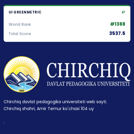
UI GREENMETRIC
#1388
World Rank
3537.5
Total Score
Chirchiq davlat pedagogika universiteti web sayti.
Chirchiq shahri, Amir Temur ko'chasi 104 uy
.