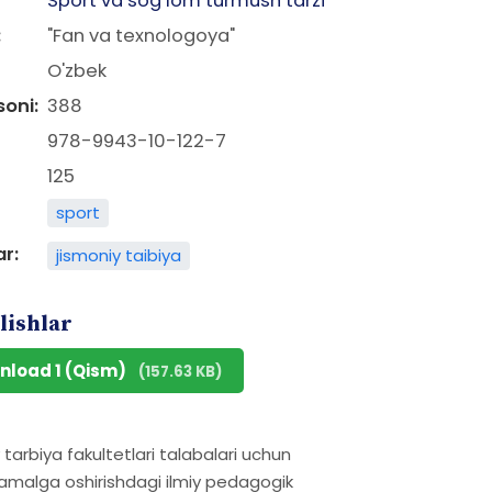
Sport va sog‘lom turmush tarzi
:
"Fan va texnologoya"
O'zbek
soni:
388
978-9943-10-122-7
125
sport
ar:
jismoniy taibiya
lishlar
nload 1 (Qism)
(157.63 KB)
y tarbiya fakultetlari talabalari uchun
ni amalga oshirishdagi ilmiy pedagogik