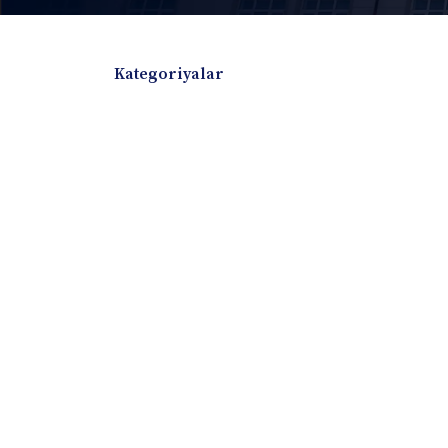
Kategoriyalar
Badiiy adabiyotlar
Boshqa turdagi adabiyotlar
Darslik
Dissertatsiya Avtoreferat
Elektron resurs
Ilmiy to'plam
Jurnal
Kitob albom
Konferensiya materiallari
Laboratoriya ish
Lug'at
Maqolalar
Metodik qo`llanma
Monografiya
Mustaqil ish
Nazorat savollari-testlar
O'quv qo'llanma
O'quv yoki fan dasturlari
O'quv-uslubiy majmua
O'quv-uslubiy qo'llanma
Prezident asarlar
Risola
Taqdimot