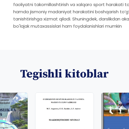
faoliyatni takomillashtirish va xalqaro sport harakati ta
hamda jismoniy madaniyat harakatini boshqarish to‘g‘r
tanishtirishga xizmat qiladi. Shuningdek, darslikdan aka
bo'lajak mutaxassislari ham foydalanishlari mumkin
Tegishli kitoblar