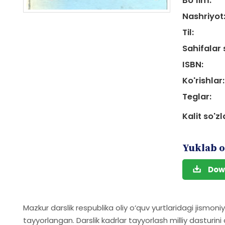
Bo‘lim:
Nashriyot
Til:
Sahifalar 
ISBN:
Ko'rishlar:
Teglar:
Kalit so'zl
Yuklab o
Dow
Mazkur darslik respublika oliy o‘quv yurtlaridagi jismoni
tayyorlangan. Darslik kadrlar tayyorlash milliy dasturi