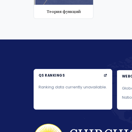
Теория функций
QS RANKINGS
WEBO
Ranking data currently unavailable.
Glob
Nati