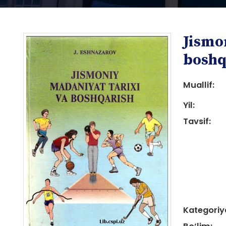
Jismo
boshq
Muallif:
Yil:
i
Tavsif:
i
Kategoriy