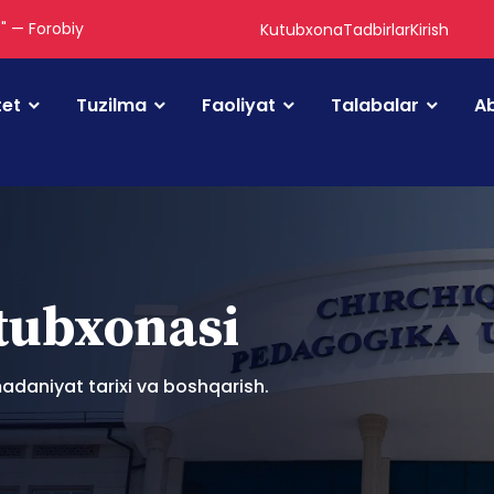
." — Forobiy
Kutubxona
Tadbirlar
Kirish
tet
Tuzilma
Faoliyat
Talabalar
Ab
utubxonasi
adaniyat tarixi va boshqarish.