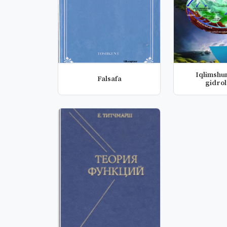
Iqlimshun
Falsafa
gidrol