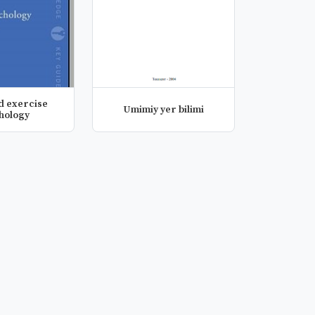
d exercise
Umimiy yer bilimi
hology