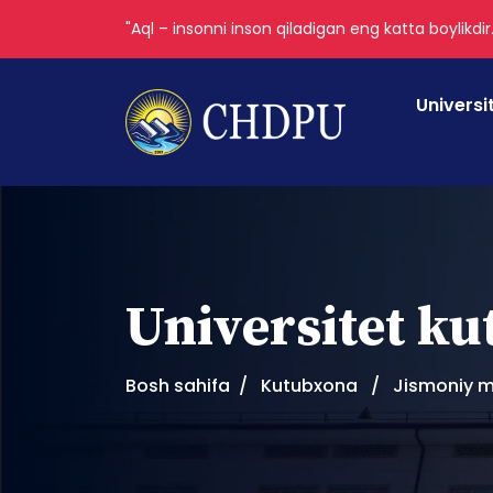
"Aql – insonni inson qiladigan eng katta boylikdir
Universi
Universitet k
Bosh sahifa
Kutubxona
Jismoniy m