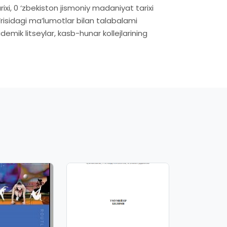
rixi, 0 ‘zbekiston jismoniy madaniyat tarixi
isidagi ma’lumotlar bilan talabalami
demik litseylar, kasb-hunar kollejlarining