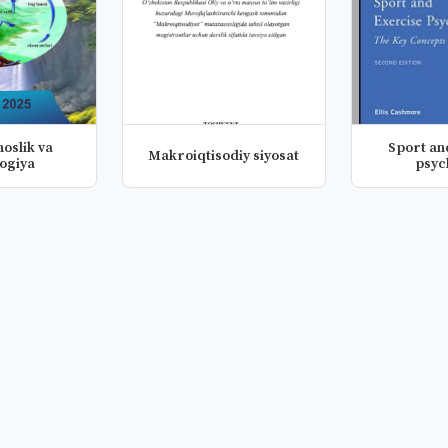
oslik va
Sport an
Makroiqtisodiy siyosat
ogiya
psyc