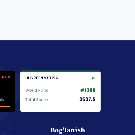
KINGS
UI GREENMETRIC
#1388
World Rank
3537.5
ls
Total Score
Bog'lanish