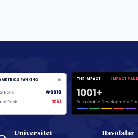
THE IMPACT
IMPACT RAN
METRICS RANKING
1001+
#9918
al Rank
#51
Sustainable Development Goa
onal Rank
Universitet
Havolalar