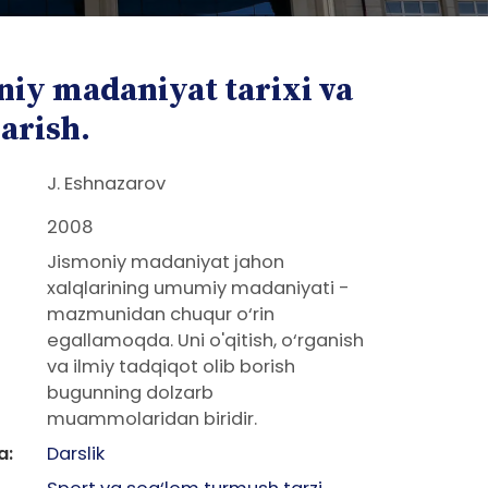
niy madaniyat tarixi va
arish.
J. Eshnazarov
2008
Jismoniy madaniyat jahon
xalqlarining umumiy madaniyati -
mazmunidan chuqur o‘rin
egallamoqda. Uni o'qitish, o‘rganish
va ilmiy tadqiqot olib borish
bugunning dolzarb
muammolaridan biridir.
a:
Darslik