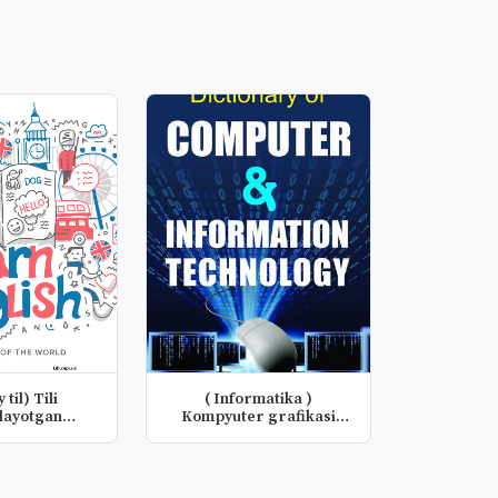
 til) Tili
( Informatika )
ilayotgan
Kompyuter grafikasi
t adabi...
fanidan taqdim...