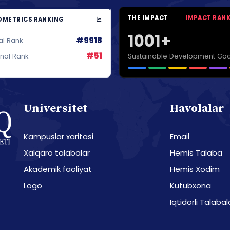
THE IMPACT
IMPACT RAN
METRICS RANKING
1001+
#9918
al Rank
#51
Sustainable Development Goa
onal Rank
Universitet
Havolalar
Kampuslar xaritasi
Email
Xalqaro talabalar
Hemis Talaba
Akademik faoliyat
Hemis Xodim
Logo
Kutubxona
Iqtidorli Talabal