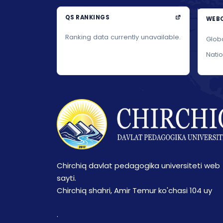
QS RANKINGS
WEBO
Ranking data currently unavailable.
Glob
Nati
Chirchiq davlat pedagogika universiteti web
sayti.
Chirchiq shahri, Amir Temur ko'chasi 104 uy
.