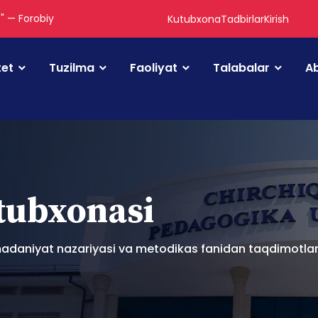
." — Forobiy
Kutubxona
Tadbirlar
Kirish
tet
Tuzilma
Faoliyat
Talabalar
Ab
utubxonasi
adaniyat nazariyasi va metodikas fanidan taqdimotla