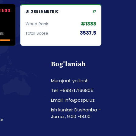
KINGS
UI GREENMETRIC
#1388
World Rank
3537.5
ls
Total Score
Bog'lanish
Murojaat yo'llash
Tel: +998717166805
Email: info@cspu.uz
Ish kunlari: Dushanba -
Juma , 9.00 -18:00
ar