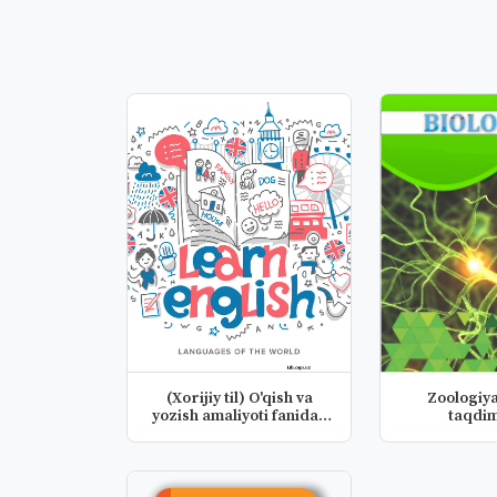
(Xorijiy til) O'qish va
Zoologiya
yozish amaliyoti fanidan
taqdim
t...