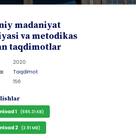
niy madaniyat
iyasi va metodikas
an taqdimotlar
2020
a:
Taqdimot
156
lishlar
nload 1
(585.31 KB)
nload 2
(2.91 MB)