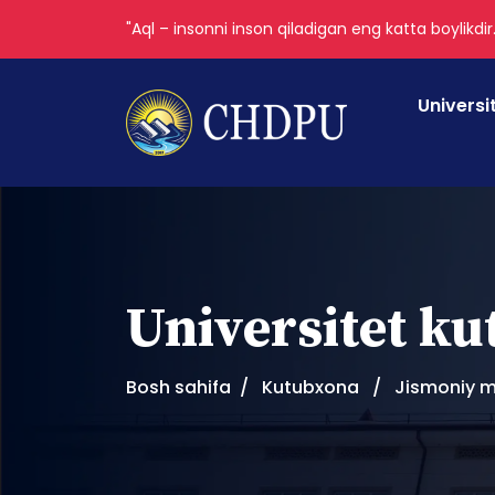
"Aql – insonni inson qiladigan eng katta boylikdir
Universi
Universitet k
Bosh sahifa
Kutubxona
Jismoniy m