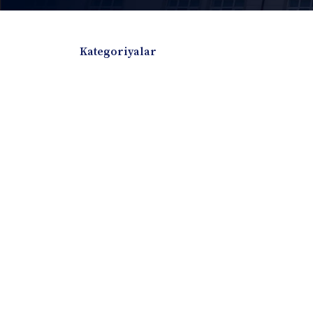
Kategoriyalar
Badiiy adabiyotlar
Boshqa turdagi adabiyotlar
Darslik
Dissertatsiya Avtoreferat
Elektron resurs
Ilmiy to'plam
Jurnal
Kitob albom
Konferensiya materiallari
Laboratoriya ish
Lug'at
Maqolalar
Metodik qo`llanma
Monografiya
Mustaqil ish
Nazorat savollari-testlar
O'quv qo'llanma
O'quv yoki fan dasturlari
O'quv-uslubiy majmua
O'quv-uslubiy qo'llanma
Prezident asarlar
Risola
Taqdimot