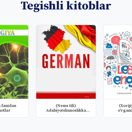
Tegishli kitoblar
 fanidan
(Nems tili)
(Xorijiy
otlar
Adabiyotshunoslikka
o'rgan
kirish fanidan taq...
ma'mlaka