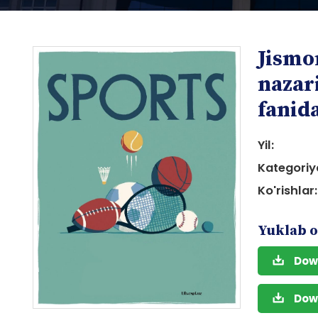
Jismo
nazar
fanid
Yil:
i
Kategoriy
Ko'rishlar:
Yuklab o
i
Dow
Dow