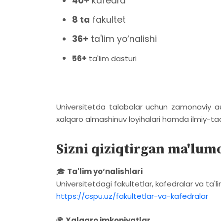
40+
kafedra
8 ta
fakultet
36+
ta'lim yo‘nalishi
56+
ta'lim dasturi
Universitetda talabalar uchun zamonaviy audi
xalqaro almashinuv loyihalari hamda ilmiy-tad
Sizni qiziqtirgan ma'lum
🎓
Ta'lim yo‘nalishlari
Universitetdagi fakultetlar, kafedralar va ta'li
https://cspu.uz/fakultetlar-va-kafedralar
🌍
Xalqaro imkoniyatlar