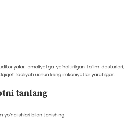
toriyalar, amaliyotga yo‘naltirilgan ta'lim dasturlari,
qiqot faoliyati uchun keng imkoniyatlar yaratilgan.
otni tanlang
m yo‘nalishlari bilan tanishing.