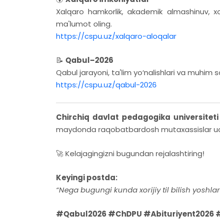
Xalqaro hamkorlik, akademik almashinuv, xori
ma'lumot oling.
https://cspu.uz/xalqaro-aloqalar
📝
Qabul–2026
Qabul jarayoni, ta'lim yo‘nalishlari va muhim s
https://cspu.uz/qabul-2026
Chirchiq davlat pedagogika universiteti
maydonda raqobatbardosh mutaxassislar uch
🚀 Kelajagingizni bugundan rejalashtiring!
Keyingi postda:
“Nega bugungi kunda xorijiy til bilish yosh
#Qabul2026 #ChDPU #Abituriyent2026 #