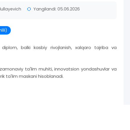
ullayevich
Yangilandi: 05.06.2026
ili)
plom, balki kasbiy rivojlanish, xalqaro tajriba va
zamonaviy ta'lim muhiti, innovatsion yondashuvlar va
ik ta'lim maskani hisoblanadi.