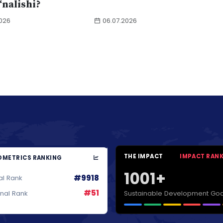
o‘nalishi?
026
06.07.2026
THE IMPACT
IMPACT RAN
METRICS RANKING
1001+
#9918
al Rank
#51
Sustainable Development Goa
onal Rank