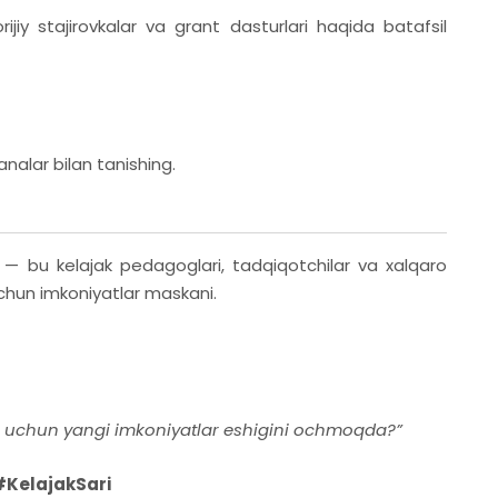
jiy stajirovkalar va grant dasturlari haqida batafsil
analar bilan tanishing.
— bu kelajak pedagoglari, tadqiqotchilar va xalqaro
un imkoniyatlar maskani.
lar uchun yangi imkoniyatlar eshigini ochmoqda?”
KelajakSari