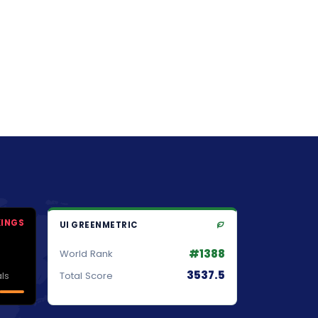
KINGS
UI GREENMETRIC
#1388
World Rank
3537.5
ls
Total Score