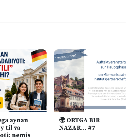
ega aynan
🌍 ORTGA BIR
y til va
NAZAR... #7
oti: nemis