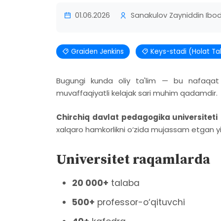
01.06.2026
Sanakulov Zayniddin Ibod
Graiden Jenkins
Keys-stadi (Holat Tahl
Bugungi kunda oliy ta'lim — bu nafaqat di
muvaffaqiyatli kelajak sari muhim qadamdir.
Chirchiq davlat pedagogika universiteti
xalqaro hamkorlikni o‘zida mujassam etgan yir
Universitet raqamlarda
20 000+
talaba
500+
professor-o‘qituvchi