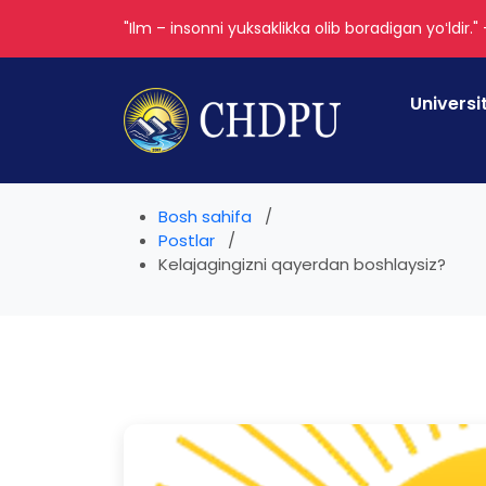
"Ilm – insonni yuksaklikka olib boradigan yoʻldir."
Universi
Bosh sahifa
Postlar
Kelajagingizni qayerdan boshlaysiz?