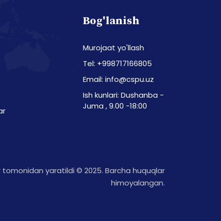
Bog'lanish
Murojaat yo'llash
Tel: +998717166805
Email: info@cspu.uz
Ish kunlari: Dushanba -
Juma , 9.00 -18:00
ar
tomonidan yaratildi © 2025. Barcha huquqlar
himoyalangan.