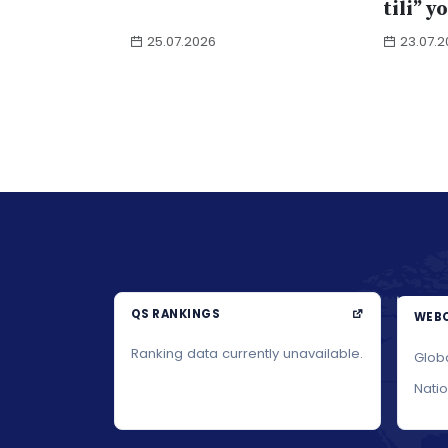
tili” y
25.07.2026
23.07.2
QS RANKINGS
WEBO
Ranking data currently unavailable.
Glob
Nati