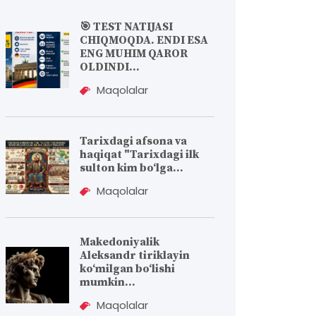
🎯 TEST NATIJASI
CHIQMOQDA. ENDI ESA
ENG MUHIM QAROR
OLDINDI...
Maqolalar
Tarixdagi afsona va
haqiqat "Tarixdagi ilk
sulton kim bo‘lga...
Maqolalar
Makedoniyalik
Aleksandr tiriklayin
koʻmilgan boʻlishi
mumkin...
Maqolalar