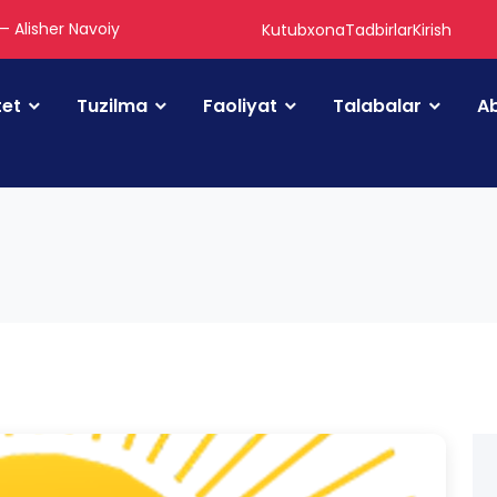
 — Alisher Navoiy
Kutubxona
Tadbirlar
Kirish
tet
Tuzilma
Faoliyat
Talabalar
Ab