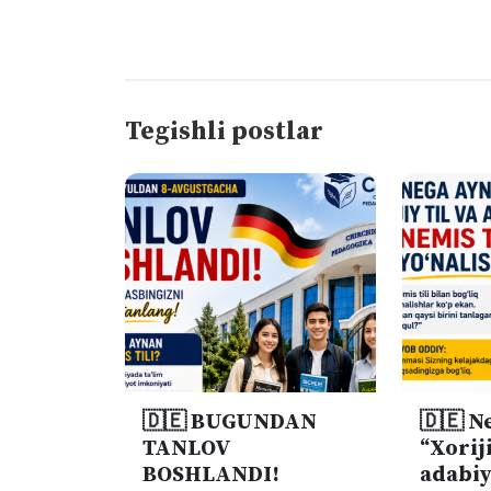
Tegishli postlar
🇩🇪 BUGUNDAN
🇩🇪 N
TANLOV
“Xoriji
BOSHLANDI!
adabiy