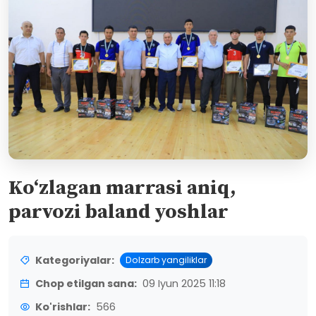
Ko‘zlagan marrasi aniq,
parvozi baland yoshlar
Kategoriyalar:
Dolzarb yangiliklar
Chop etilgan sana:
09 Iyun 2025 11:18
Ko'rishlar:
566