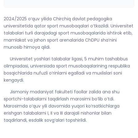
2024/2025 o‘quv yilida Chirchiq davlat pedagogika
universitetida qator sport musobaqalari o‘tkazildi. Universitet
talabalari turli darajadagi sport musobaqalarida ishtirok etib,
mamlakat va jahon sport arenalarida ChDPU sha’nini
munosib himoya qildi.
Universitet yoshlari talabalar ligasi, 5 muhim tashabbus
olimpiadasi, universiada sport musobaqalarining respublika
bosqichlarida nufuzli o‘rinlarni egalladi va muxlislari soni
kengaydi.
Jismoniy madaniyat fakulteti faollar zalida ana shu
sportchi-talabalarni taqdirlash marosimi bo‘lib o‘tdi.
Marosimda o‘quv yili davomida yuqori ko‘rsatkichlarga
erishgan talabalarni I, II va III darajali nishonlar bilan
taqdirlandi, esdalik sovg‘alari topshirildi.