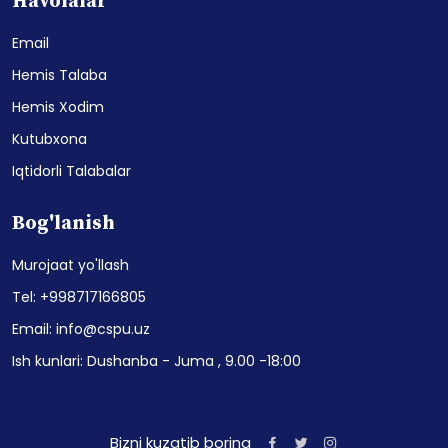
Havolalar
Email
Hemis Talaba
Hemis Xodim
Kutubxona
Iqtidorli Talabalar
Bog'lanish
Murojaat yo'llash
Tel: +998717166805
Email: info@cspu.uz
Ish kunlari: Dushanba - Juma , 9.00 -18:00
Bizni kuzatib boring