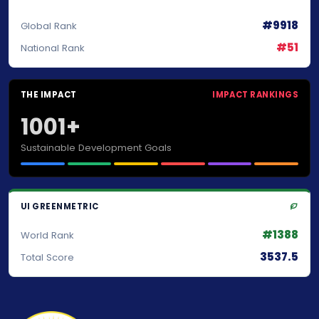
#9918
Global Rank
#51
National Rank
THE IMPACT
IMPACT RANKINGS
1001+
Sustainable Development Goals
UI GREENMETRIC
#1388
World Rank
3537.5
Total Score