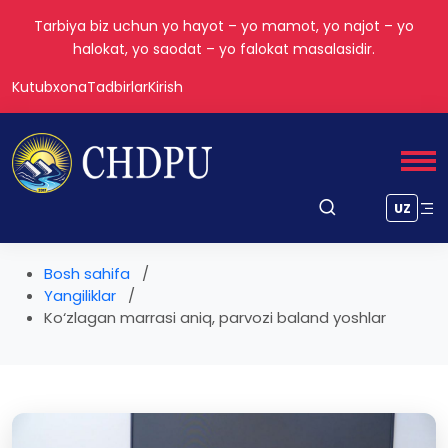
Tarbiya biz uchun yo hayot – yo mamot, yo najot – yo
halokat, yo saodat – yo falokat masalasidir.
Kutubxona
Tadbirlar
Kirish
UZ
Bosh sahifa
Yangiliklar
Ko‘zlagan marrasi aniq, parvozi baland yoshlar