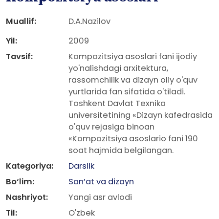
Muallif:
D.A.Nazilov
Yil:
2009
Tavsif:
Kompozitsiya asoslari fani ijodiy
yo'nalishdagi arxitektura,
rassomchilik va dizayn oliy o'quv
yurtlarida fan sifatida o'tiladi.
Toshkent Davlat Texnika
universitetining «Dizayn kafedrasida
o'quv rejasiga binoan
«Kompozitsiya asoslario fani 190
soat hajmida belgilangan.
Kategoriya:
Darslik
Bo‘lim:
San’at va dizayn
Nashriyot:
Yangi asr avlodi
Til:
O'zbek