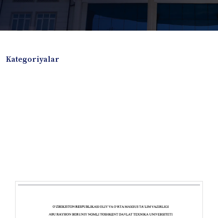
Kategoriyalar
Badiiy adabiyotlar
Boshqa turdagi adabiyotlar
Darslik
Dissertatsiya Avtoreferat
Elektron resurs
Ilmiy to'plam
Jurnal
Kitob albom
Konferensiya materiallari
Laboratoriya ishi
Lug'at
Maqolalar
Metodik qo`llanma
Monografiya
Mustaqil ish
Nazorat savollari-testlar
O'quv qo'llanma
O'quv yoki fan dasturlari
O'quv-uslubiy majmua
O'quv-uslubiy qo'llanma
Prezident asarlari
Risola
Taqdimot