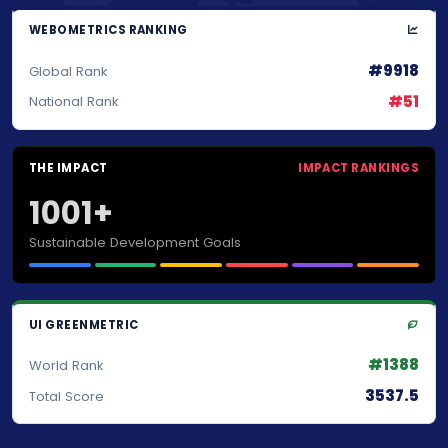
WEBOMETRICS RANKING
#9918
Global Rank
#51
National Rank
THE IMPACT
IMPACT RANKINGS
1001+
Sustainable Development Goals
UI GREENMETRIC
#1388
World Rank
3537.5
Total Score