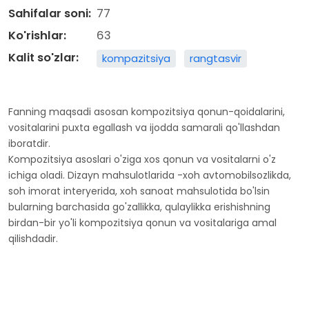
Sahifalar soni:
77
Ko'rishlar:
63
Kalit so'zlar:
kompazitsiya
rangtasvir
Fanning maqsadi asosan kompozitsiya qonun-qoidalarini,
vositalarini puxta egallash va ijodda samarali qo'llashdan
iboratdir.
Kompozitsiya asoslari o'ziga xos qonun va vositalarni o'z
ichiga oladi. Dizayn mahsulotlarida -xoh avtomobilsozlikda,
soh imorat interyerida, xoh sanoat mahsulotida bo'lsin
bularning barchasida go'zallikka, qulaylikka erishishning
birdan-bir yo'li kompozitsiya qonun va vositalariga amal
qilishdadir.