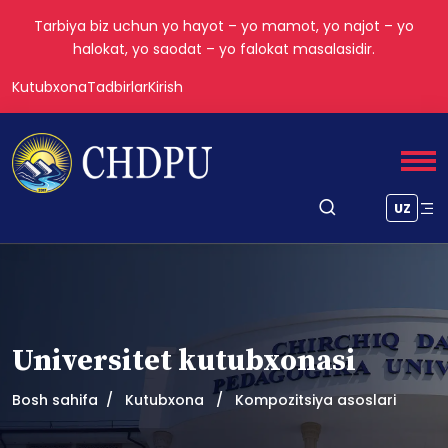
Tarbiya biz uchun yo hayot – yo mamot, yo najot – yo
halokat, yo saodat – yo falokat masalasidir.
Kutubxona
Tadbirlar
Kirish
UZ
Universitet kutubxonasi
Bosh sahifa
Kutubxona
Kompozitsiya asoslari