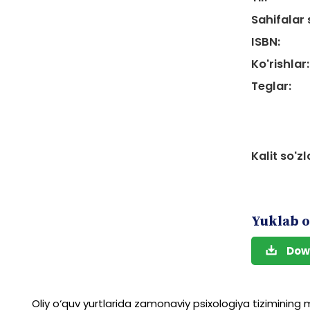
Sahifalar 
ISBN:
Ko'rishlar:
Teglar:
Kalit so'zl
Yuklab o
Dow
Oliy
o‘quv
yurtlarida
zamonaviy
psixologiya
tizimining