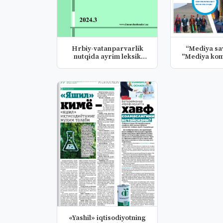
Hrbiy-vatanparvarlik
“Mediya sa
nutqida ayrim leksik
"Mediya kom
birlikla...
"tala
«Yashil» iqtisodiyotning