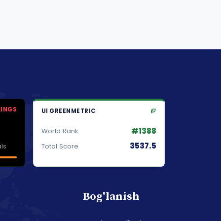
KINGS
UI GREENMETRIC
#1388
World Rank
3537.5
ls
Total Score
Bog'lanish