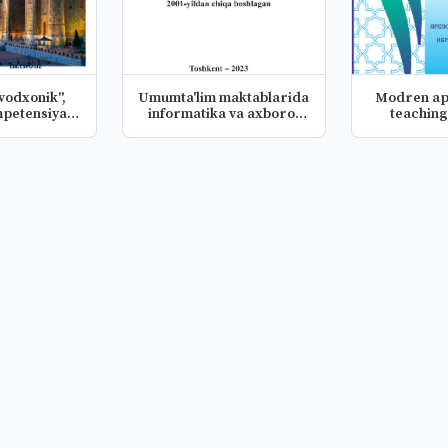
vodxonik",
Umumta'lim maktablarida
Modren ap
petensiya",
informatika va axborot
teaching
b...
tex...
eleme