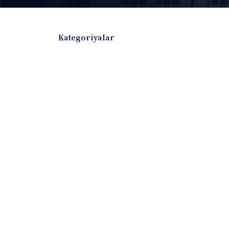
Kategoriyalar
Badiiy adabiyotlar
Boshqa turdagi adabiyotlar
Darslik
Dissertatsiya Avtoreferat
Elektron resurs
Ilmiy to'plam
Jurnal
Kitob albom
Konferensiya materiallari
Laboratoriya ish
Lug'at
Maqolalar
Metodik qo`llanma
Monografiya
Mustaqil ish
Nazorat savollari-testlar
O'quv qo'llanma
O'quv yoki fan dasturlari
O'quv-uslubiy majmua
O'quv-uslubiy qo'llanma
Prezident asarlar
Risola
Taqdimot