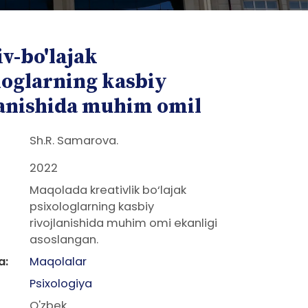
v-bo'lajak
loglarning kasbiy
lanishida muhim omil
Sh.R. Samarova.
2022
Maqolada kreativlik bo‘lajak
psixologlarning kasbiy
rivojlanishida muhim omi ekanligi
asoslangan.
a:
Maqolalar
Psixologiya
O'zbek