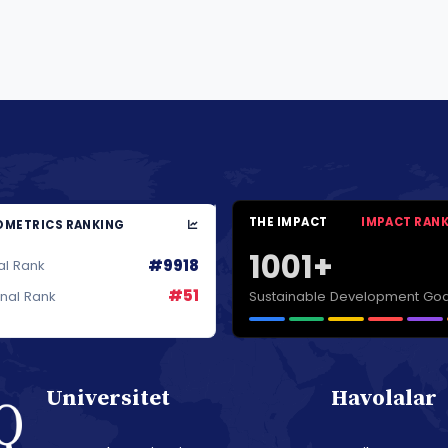
THE IMPACT
IMPACT RAN
METRICS RANKING
1001+
#9918
al Rank
#51
Sustainable Development Goa
onal Rank
Universitet
Havolalar