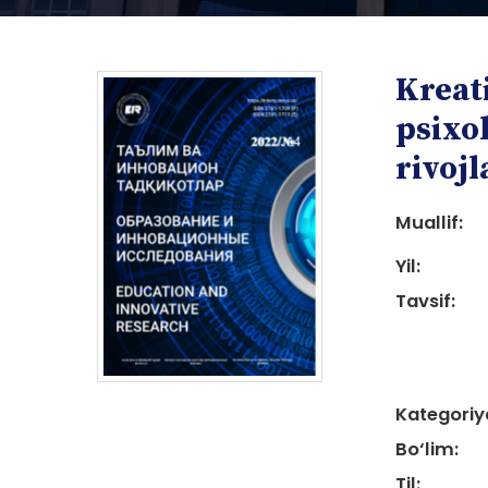
Kreati
psixo
rivoj
Muallif:
i
Yil:
Tavsif:
i
Kategoriy
Bo‘lim:
Til: