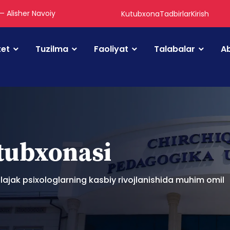
 — Alisher Navoiy
Kutubxona
Tadbirlar
Kirish
tet
Tuzilma
Faoliyat
Talabalar
Ab
utubxonasi
lajak psixologlarning kasbiy rivojlanishida muhim omil