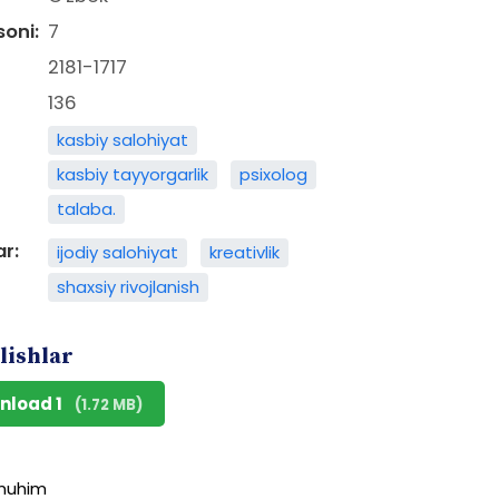
soni:
7
2181-1717
136
kasbiy salohiyat
kasbiy tayyorgarlik
psixolog
talaba.
ar:
ijodiy salohiyat
kreativlik
shaxsiy rivojlanish
lishlar
nload 1
(1.72 MB)
muhim