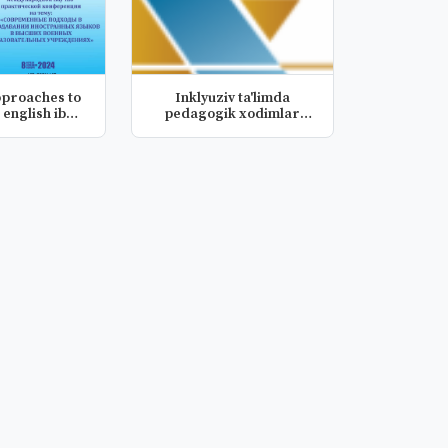
proaches to
Inklyuziv ta'limda
 english ib
pedagogik xodimlar
ntar...
faoliyati va...