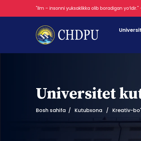
"Ilm – insonni yuksaklikka olib boradigan yoʻldir."
Universi
Universitet k
Bosh sahifa
Kutubxona
Kreativ-bo'