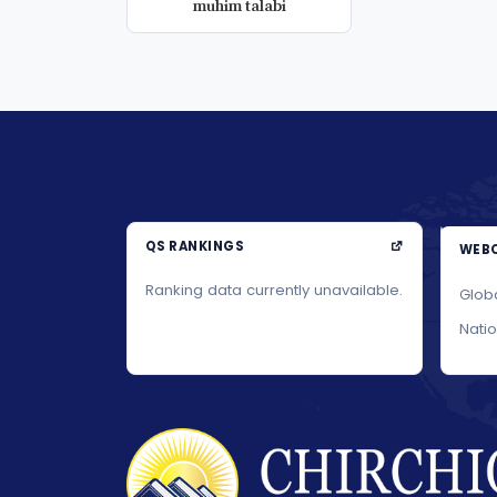
muhim talabi
QS RANKINGS
WEBO
Ranking data currently unavailable.
Glob
Nati