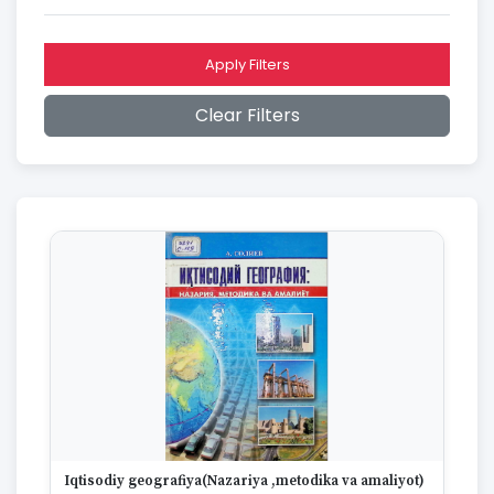
2016
2015
2014
Apply Filters
2013
2012
Clear Filters
2011
2010
2009
2008
2007
2006
2005
2004
2003
2002
2001
2000
1999
1998
1997
Iqtisodiy geografiya(Nazariya ,metodika va amaliyot)
1996