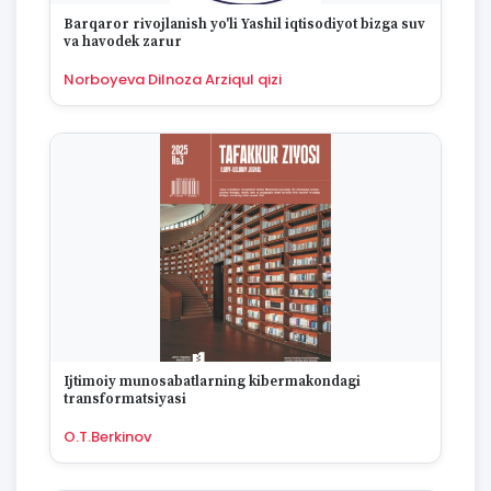
1670
Barqaror rivojlanish yo'li Yashil iqtisodiyot bizga suv
va havodek zarur
Norboyeva Dilnoza Arziqul qizi
Ijtimoiy munosabatlarning kibermakondagi
transformatsiyasi
O.T.Berkinov