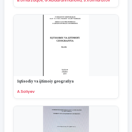
B.Umurzaqov, G.Abdurahmanova, S.Xolmuratov
Iqtisodiy va ijtimoiy geografiya
A.Soliyev