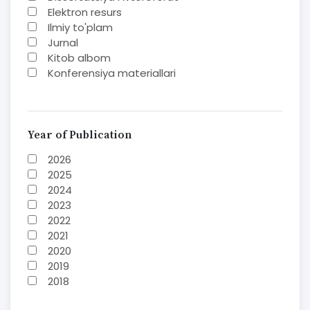
Elektron resurs
Ilmiy to'plam
Jurnal
Kitob albom
Konferensiya materiallari
Laboratoriya ishi
Lug'at
Maqolalar
Metodik qo`llanma
Year of Publication
Monografiya
2026
Mustaqil ish
2025
Nazorat savollari-testlar
2024
O'quv qo'llanma
2023
O'quv yoki fan dasturlari
2022
O'quv-uslubiy majmua
2021
O'quv-uslubiy qo'llanma
2020
Prezident asarlari
2019
Risola
2018
Taqdimot
2017