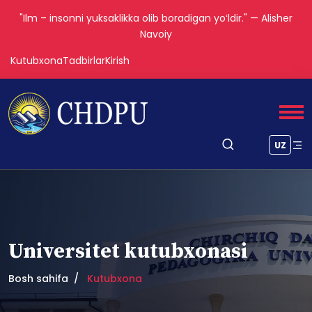
"Ilm – insonni yuksaklikka olib boradigan yoʻldir." — Alisher
Navoiy
Kutubxona
Tadbirlar
Kirish
UZ
Universitet kutubxonasi
Bosh sahifa
Kutubxona