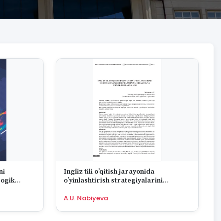
ni
Ingliz tili o’qitish jarayonida
gogik
o’yinlashtirish strategiyalarini
qo’llashning didaktik va psixologik
A.U. Nabiyeva
asoslar