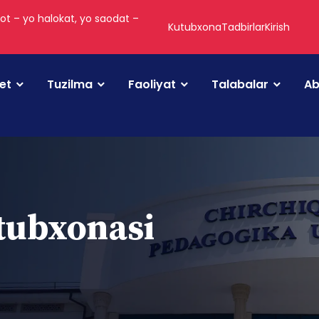
ot – yo halokat, yo saodat –
Kutubxona
Tadbirlar
Kirish
tet
Tuzilma
Faoliyat
Talabalar
Ab
utubxonasi