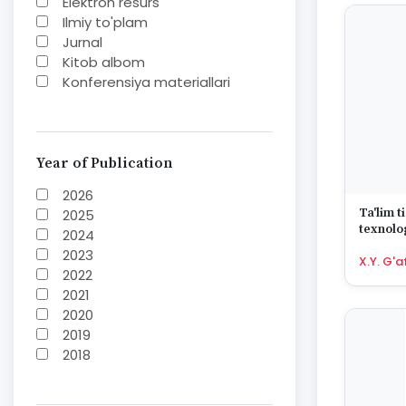
Elektron resurs
Ilmiy to'plam
Jurnal
Kitob albom
Konferensiya materiallari
Laboratoriya ishi
Lug'at
Maqolalar
Metodik qo`llanma
Year of Publication
Monografiya
2026
Mustaqil ish
Ta'lim t
2025
Nazorat savollari-testlar
texnolog
2024
O'quv qo'llanma
axborotl
2023
O'quv yoki fan dasturlari
X.Y. G'a
2022
O'quv-uslubiy majmua
2021
O'quv-uslubiy qo'llanma
2020
Prezident asarlari
2019
Risola
2018
Taqdimot
2017
2016