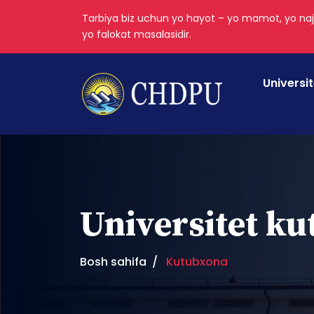
Tarbiya biz uchun yo hayot – yo mamot, yo naj
yo falokat masalasidir.
Universi
Universitet k
Bosh sahifa
Kutubxona