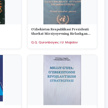
O‘zbekiston Respublikasi Prezidenti
Shavkat Mirziyoyevning Birlashgan
millatlar tashkiloti bosh
Q.Q. Quronboyev, I.U. Majidov
assambleyasining 72-sessiyasidagi
nutqini o‘rganish bo‘yicha ilmiy
ommabop risola