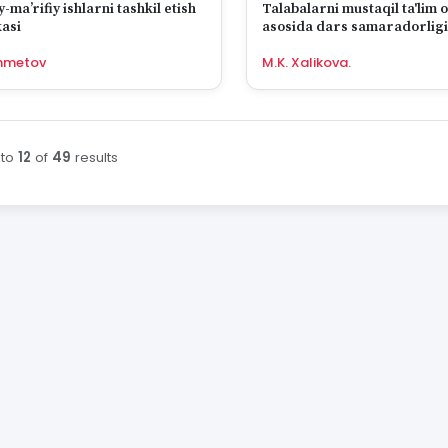
-ma’rifiy ishlarni tashkil etish
Talabalarni mustaqil ta'lim o
asi
asosida dars samaradorligi
metodikasi.
shmetov
M.K. Xalikova.
to
12
of
49
results
ing :first dan :last gacha ko'rsatildi