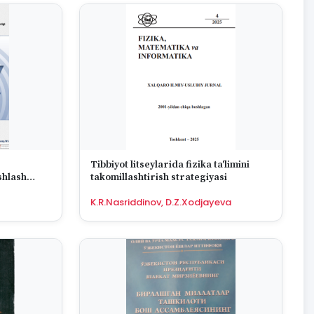
Tibbiyot litseylarida fizika ta'limini
takomillashtirish strategiyasi
tirishning
K.R.Nasriddinov, D.Z.Xodjayeva
ti