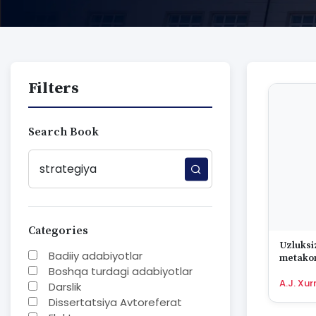
Filters
Search Book
Categories
Uzluksiz
Badiiy adabiyotlar
metakom
Boshqa turdagi adabiyotlar
strategi
A.J. Xu
Darslik
Dissertatsiya Avtoreferat