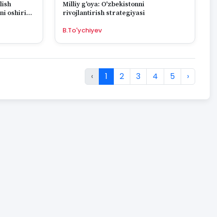
lish
Milliy g'oya: O'zbekistonni
ni oshirish
rivojlantirish strategiyasi
B.To'ychiyev
‹
1
2
3
4
5
›