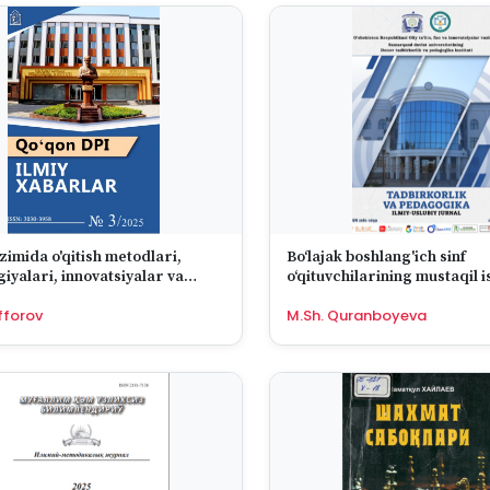
izimida o'qitish metodlari,
Bo‘lajak boshlang'ich sinf
iyalari, innovatsiyalar va
o‘qituvchilarining mustaqil ishlash
ashtirish o'rni
kompetensiyalarini rivojlan
fforov
M.Sh. Quranboyeva
ijtimoiy-pedagogik zaruriya