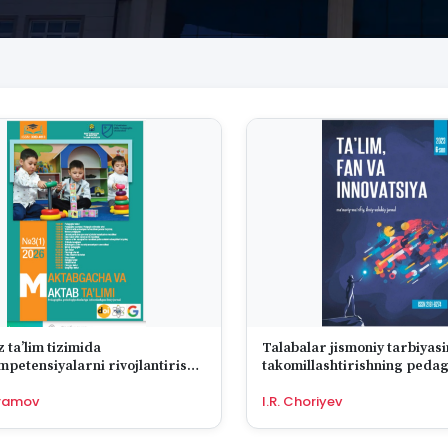
 ta’lim tizimida
Talabalar jismoniy tarbiyasi
petensiyalarni rivojlantirish
takomillashtirishning peda
yalari va ularning tasnifi
strategiyalari
rramov
I.R. Choriyev