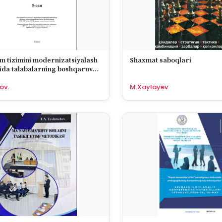
lim tizimini modernizatsiyalash
Shaxmat saboqlari
ida talabalarning boshqaruv
nsiyalarini rivojlantirishning
ov.
M.Xaylayev
i va imkoniyatlari.