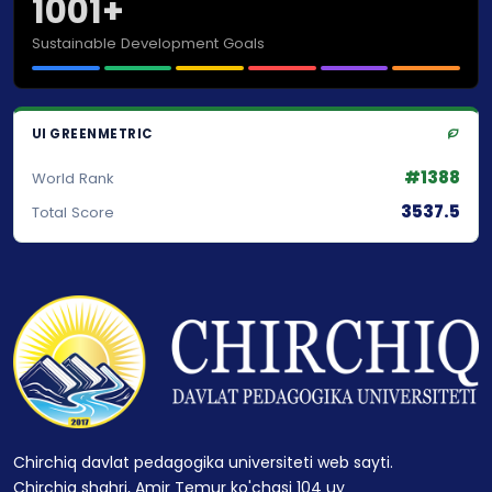
1001+
Sustainable Development Goals
UI GREENMETRIC
#1388
World Rank
3537.5
Total Score
Chirchiq davlat pedagogika universiteti web sayti.
Chirchiq shahri, Amir Temur ko'chasi 104 uy