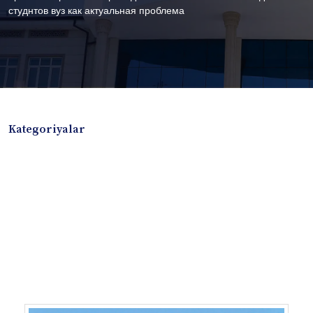
студнтов вуз как актуальная проблема
Kategoriyalar
Badiiy adabiyotlar
Boshqa turdagi adabiyotlar
Darslik
Dissertatsiya Avtoreferat
Elektron resurs
Ilmiy to'plam
Jurnal
Kitob albom
Konferensiya materiallari
Laboratoriya ishi
Lug'at
Maqolalar
Metodik qo`llanma
Monografiya
Mustaqil ish
Nazorat savollari-testlar
O'quv qo'llanma
O'quv yoki fan dasturlari
O'quv-uslubiy majmua
O'quv-uslubiy qo'llanma
Prezident asarlari
Risola
Taqdimot