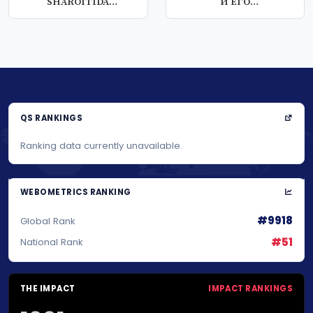
SHAROITIDA
И ЕГО
TALABALAR BO’SH
ПРЕИМУЩЕСТВА
VAQTINI SA...
ПРИМЕНЕНИЯ В...
QS RANKINGS
Ranking data currently unavailable.
WEBOMETRICS RANKING
#9918
Global Rank
#51
National Rank
THE IMPACT
IMPACT RANKINGS