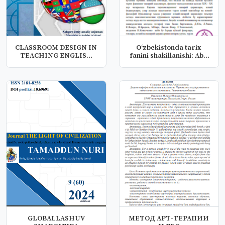
CLASSROOM DESIGN IN
Oʻzbekistonda tarix
TEACHING ENGLISH
fanini shakillanishi: Abu
LANGUAGE AND...
Rayh...
GLOBALLASHUV
МЕТОД АРТ-ТЕРАПИИ