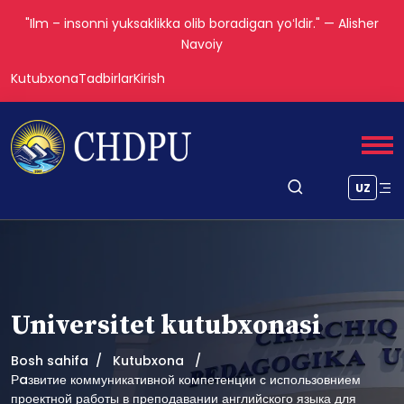
"Ilm – insonni yuksaklikka olib boradigan yoʻldir." — Alisher
Navoiy
Kutubxona
Tadbirlar
Kirish
UZ
Universitet kutubxonasi
Bosh sahifa
Kutubxona
Рaзвитие коммуникативной компетенции с использовнием
проектной работы в преподавании английского языка для