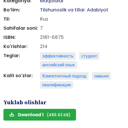
Kategoriya:
Maqolalar
Bo‘lim:
Tilshunoslik va tillar. Adabiyot
Til:
Rus
Sahifalar soni:
7
ISBN:
2181-6875
Ko'rishlar:
214
Teglar:
эффективность
студент
английский язык
Kalit so'zlar:
Компетентный подход
навыки
квалификация
Yuklab olishlar
Download 1
(486.63 KB)