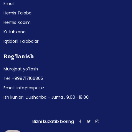
Email
Hemis Talaba
Hemis Xodim
Kutubxona
Iqtidorli Talabalar
Bog'lanish
Murojaat yo'llash
Tel: +998717166805
Email: info@cspu.uz
Ish kunlari: Dushanba - Juma , 9.00 -18:00
Bizni kuzatib boring