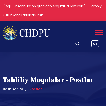
"Aql – insonni inson qiladigan eng katta boylikdir." — Forobiy
Kutubxona
Tadbirlar
Kirish
UZ
Tahliliy Maqolalar - Postlar
Bosh sahifa
Postlar