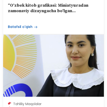
“O‘zbek kitob grafikasi: Miniatyuradan
zamonaviy dizayngacha bo‘lgan...
Batafsil o'qish
Tahliliy Maqolalar