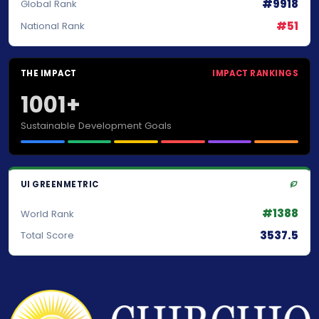
#9918
Global Rank
#51
National Rank
THE IMPACT
IMPACT RANKINGS
1001+
Sustainable Development Goals
UI GREENMETRIC
#1388
World Rank
3537.5
Total Score