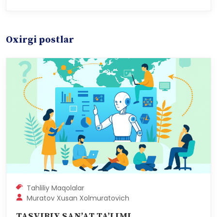
Oxirgi postlar
Tahliliy Maqolalar
Muratov Xusan Xolmuratovich
TASVIRIY SAN’AT TA’LIMI