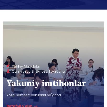
Tahliliy Maqolalar
Qarshiyeva Shaxnoza Toxirovna
Yakuniy imtihonlar
Yozgi semestr yakunlari bo'yicha
Batafsil o'qish