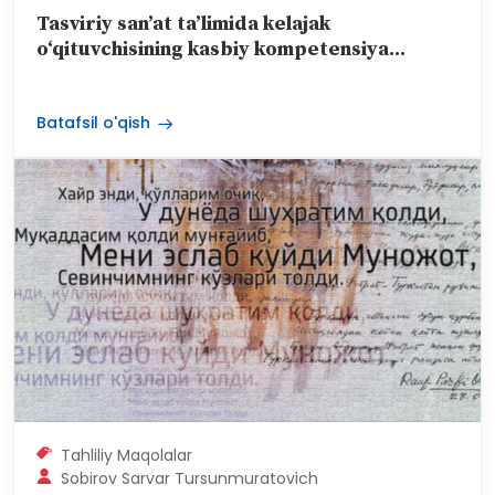
Tasviriy san’at ta’limida kelajak
o‘qituvchisining kasbiy kompetensiya...
Batafsil o'qish
Tahliliy Maqolalar
Sobirov Sarvar Tursunmuratovich