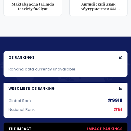
Maktabgacha ta'limda
Английский язык
tasviriy faoliyat
Абутуриентам 555
Тестов с ответами...
QS RANKINGS
Ranking data currently unavailable.
WEBOMETRICS RANKING
#9918
Global Rank
#51
National Rank
THE IMPACT
IMPACT RANKINGS