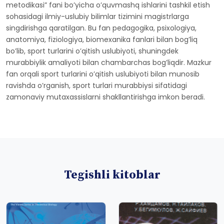
metodikasi” fani bo’yicha o’quvmashq ishlarini tashkil etish
sohasidagi ilmiy-uslubiy bilimlar tizimini magistrlarga
singdirishga qaratilgan. Bu fan pedagogika, psixologiya,
anatomiya, fiziologiya, biomexanika fanlari bilan bog’liq
bo’lib, sport turlarini o’qitish uslubiyoti, shuningdek
murabbiylik amaliyoti bilan chambarchas bog’liqdir. Mazkur
fan orqali sport turlarini o’qitish uslubiyoti bilan munosib
ravishda o’rganish, sport turlari murabbiysi sifatidagi
zamonaviy mutaxassislarni shakllantirishga imkon beradi.
Tegishli kitoblar