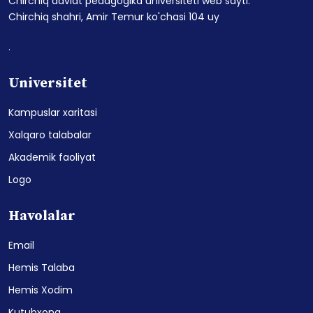
Chirchiq davlat pedagogika universiteti web sayti.
Chirchiq shahri, Amir Temur ko'chasi 104 uy
.
Universitet
Kampuslar xaritasi
Xalqaro talabalar
Akademik faoliyat
Logo
Havolalar
Email
Hemis Talaba
Hemis Xodim
Kutubxona