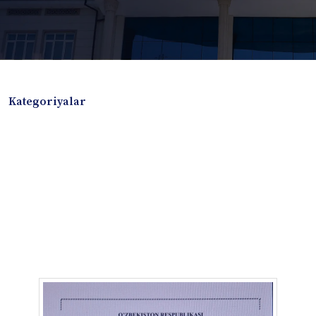
Kategoriyalar
Badiiy adabiyotlar
Boshqa turdagi adabiyotlar
Darslik
Dissertatsiya Avtoreferat
Elektron resurs
Ilmiy to'plam
Jurnal
Kitob albom
Konferensiya materiallari
Laboratoriya ishi
Lug'at
Maqolalar
Metodik qo`llanma
Monografiya
Mustaqil ish
Nazorat savollari-testlar
O'quv qo'llanma
O'quv yoki fan dasturlari
O'quv-uslubiy majmua
O'quv-uslubiy qo'llanma
Prezident asarlari
Risola
Taqdimot