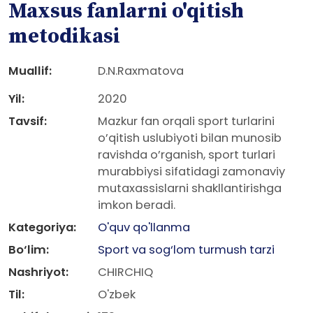
Maxsus fanlarni o'qitish
metodikasi
Muallif:
D.N.Raxmatova
Yil:
2020
Tavsif:
Mazkur fan orqali sport turlarini
o’qitish uslubiyoti bilan munosib
ravishda o’rganish, sport turlari
murabbiysi sifatidagi zamonaviy
mutaxassislarni shakllantirishga
imkon beradi.
Kategoriya:
O'quv qo'llanma
Bo‘lim:
Sport va sog‘lom turmush tarzi
Nashriyot:
CHIRCHIQ
Til:
O'zbek