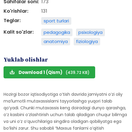
Sahifalar soni:
173
Ko'rishlar:
131
Teglar:
sport turlari
Kalit so'zlar:
pedagogika
psixologiya
anatomiya
fiziologiya
Yuklab olishlar
Download 1 (Qism)
(439.72 KB)
Hozirgi bozor iqtisodiyotiga o’tish davrida jamiyatni o’zi oliy
ma’lumotli mutaxassislarni tayyorlashga yuqori talab
qo’yadi. Chunki mutaxassis keng doiradagi dunyo qarashga,
o’z kasbini o’zlashtirish uchun talab qiladigan chuqur bilimga
va uni o’z o’quvchilariga singdira oladigan qobiliyatga ega
bo’lishi zarur. Shu sababli “Maxsus fanlarni o’qitish