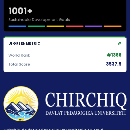
1001+
Sustainable Development Goals
UI GREENMETRIC
#1388
World Rank
3537.5
Total Score