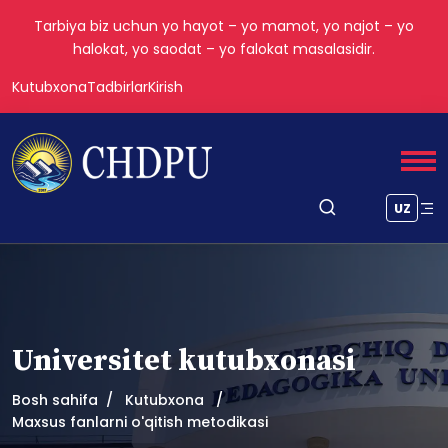
Tarbiya biz uchun yo hayot – yo mamot, yo najot – yo
halokat, yo saodat – yo falokat masalasidir.
Kutubxona
Tadbirlar
Kirish
UZ
Universitet kutubxonasi
Bosh sahifa
Kutubxona
Maxsus fanlarni o'qitish metodikasi