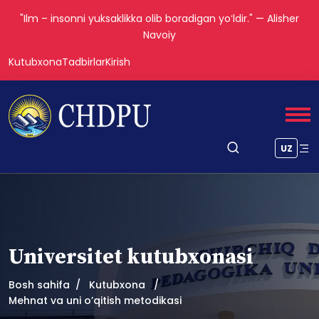
"Ilm – insonni yuksaklikka olib boradigan yoʻldir." — Alisher
Navoiy
Kutubxona
Tadbirlar
Kirish
UZ
Universitet kutubxonasi
Bosh sahifa
Kutubxona
Mehnat va uni o’qitish metodikasi