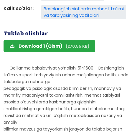
Kalit so'zlar:
Boshlang’ich sinflarda mehnat ta’limi
va tarbiyasining vazifalari
Yuklab olishlar
Download 1 (Qism)
(270.55 KB)
Qo’llanma bakalavriyat yo’nalishi 5141600 – Boshlang’ich
ta’lim va sport tarbiyaviy ish uchun mo’ljallangan bo’lib, unda
talabalarga mehnatga
pedagogik va psixologik asosda bilim berish, mahnaviy va
mahrifiy madaniyatni takomillashtirish, mehnat tarbiyasi
asosida o’quvchilarda kasbhunarga qiziqishini
shakllantirishga qaratilgan bo’lib, bundan talabalar mustaqil
ravishda mehnat va uni o’qitish metodikasidan nazariy va
amaliy
bilimlar mavzusiga tayyorlanish jarayonida talaba bajarish