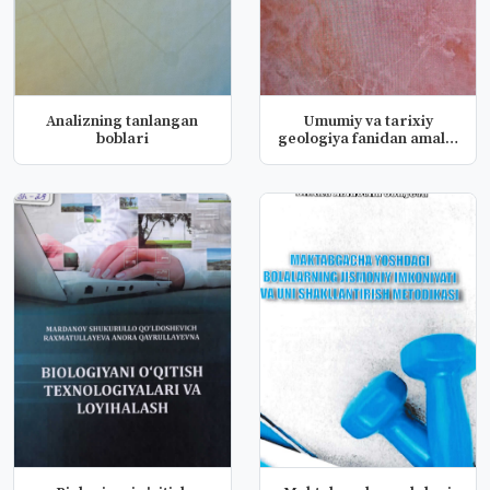
Analizning tanlangan
Umumiy va tarixiy
boblari
geologiya fanidan amaliy
mashg'u...