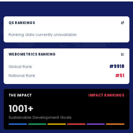
QS RANKINGS
Ranking data currently unavailable.
WEBOMETRICS RANKING
#9918
Global Rank
#51
National Rank
THE IMPACT
IMPACT RANKINGS
1001+
Sustainable Development Goals