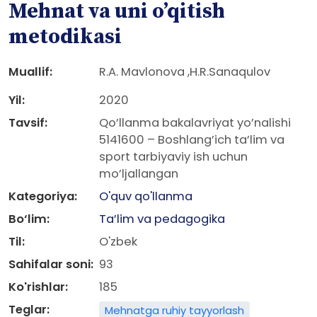
Mehnat va uni o’qitish
metodikasi
Muallif:
R.A. Mavlonova ,H.R.Sanaqulov
Yil:
2020
Tavsif:
Qo’llanma bakalavriyat yo’nalishi
5141600 – Boshlang’ich ta’lim va
sport tarbiyaviy ish uchun
mo’ljallangan
Kategoriya:
O'quv qo'llanma
Bo‘lim:
Ta’lim va pedagogika
Til:
O'zbek
Sahifalar soni:
93
Ko'rishlar:
185
Teglar:
Mehnatga ruhiy tayyorlash