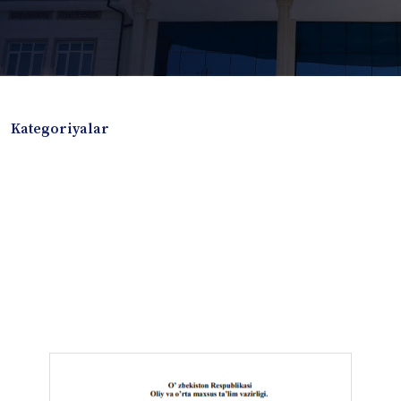
Kategoriyalar
Badiiy adabiyotlar
Boshqa turdagi adabiyotlar
Darslik
Dissertatsiya Avtoreferat
Elektron resurs
Ilmiy to'plam
Jurnal
Kitob albom
Konferensiya materiallari
Laboratoriya ishi
Lug'at
Maqolalar
Metodik qo`llanma
Monografiya
Mustaqil ish
Nazorat savollari-testlar
O'quv qo'llanma
O'quv yoki fan dasturlari
O'quv-uslubiy majmua
O'quv-uslubiy qo'llanma
Prezident asarlari
Risola
Taqdimot