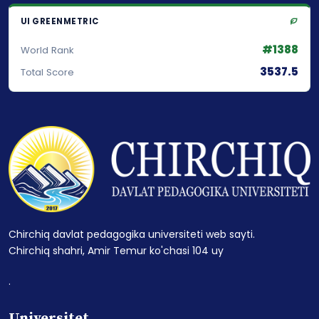
UI GREENMETRIC
#1388
World Rank
3537.5
Total Score
Chirchiq davlat pedagogika universiteti web sayti.
Chirchiq shahri, Amir Temur ko'chasi 104 uy
.
Universitet