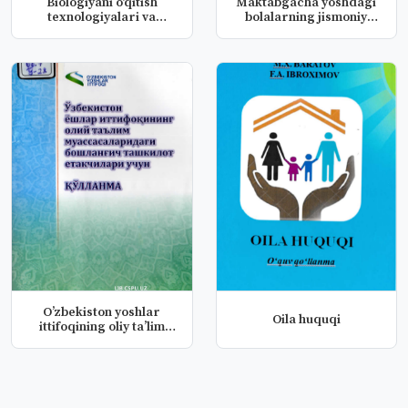
Biologiyani o'qitish
Maktabgacha yoshdagi
texnologiyalari va
bolalarning jismoniy
loyihalas...
imkoniya...
Oʼzbekiston yoshlar
Oila huquqi
ittifoqining oliy taʼlim
mussa...