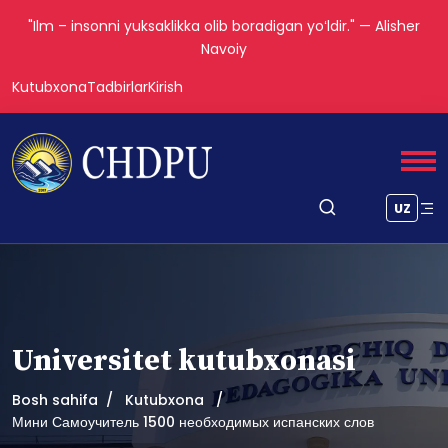
"Ilm – insonni yuksaklikka olib boradigan yoʻldir." — Alisher
Navoiy
Kutubxona
Tadbirlar
Kirish
UZ
Universitet kutubxonasi
Bosh sahifa
Kutubxona
Мини Самоучитель 1500 необходимых испанских слов