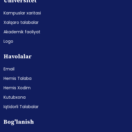
Universitet
Kampuslar xaritasi
Xalqaro talabalar
Akademik faoliyat
Logo
Havolalar
Email
Hemis Talaba
Hemis Xodim
Kutubxona
Iqtidorli Talabalar
Bog'lanish