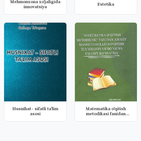
Mehmonxona xo'jaligida
Estetika
innovatsiya
Husnihat– sifatli ta'lim
Matematika o'qitish
asosi
metodikasi fanidan
amaliy mash...