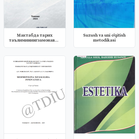
Мактабда тарих
Suzush va uni o'qitish
таълиминингзамонавий
metodikasi
муаммолари