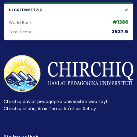
UI GREENMETRIC
#1388
World Rank
3537.5
Total Score
Chirchiq davlat pedagogika universiteti web sayti.
Chirchiq shahri, Amir Temur ko'chasi 104 uy
.