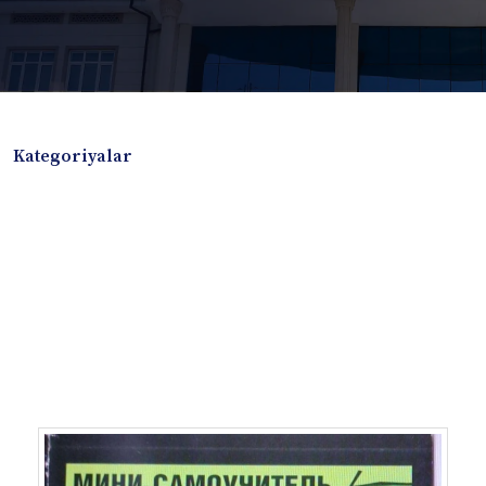
Kategoriyalar
Badiiy adabiyotlar
Boshqa turdagi adabiyotlar
Darslik
Dissertatsiya Avtoreferat
Elektron resurs
Ilmiy to'plam
Jurnal
Kitob albom
Konferensiya materiallari
Laboratoriya ishi
Lug'at
Maqolalar
Metodik qo`llanma
Monografiya
Mustaqil ish
Nazorat savollari-testlar
O'quv qo'llanma
O'quv yoki fan dasturlari
O'quv-uslubiy majmua
O'quv-uslubiy qo'llanma
Prezident asarlari
Risola
Taqdimot