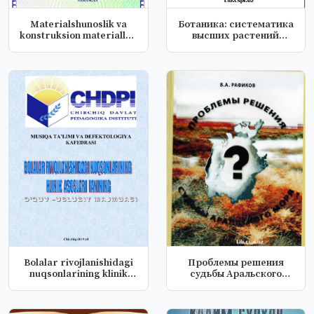
Materialshunoslik va
Ботаника: систематика
konstruksion materiallar
высших растений
texn...
Учебно метод...
Bolalar rivojlanishidagi
Проблемы решения
nuqsonlarining klinik
судьбы Аральского
aso...
моря