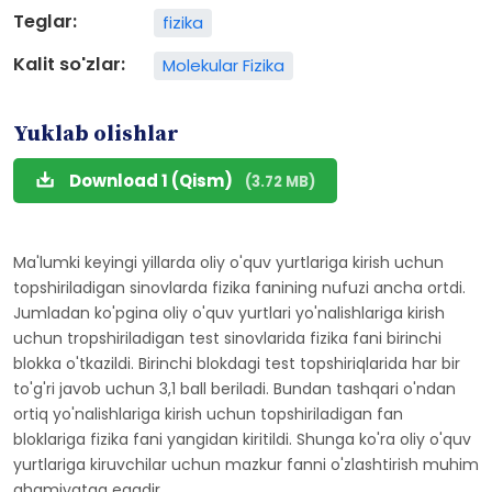
Teglar:
fizika
Kalit so'zlar:
Molekular Fizika
Yuklab olishlar
Download 1 (Qism)
(3.72 MB)
Ma'lumki keyingi yillarda oliy o'quv yurtlariga kirish uchun
topshiriladigan sinovlarda fizika fanining nufuzi ancha ortdi.
Jumladan ko'pgina oliy o'quv yurtlari yo'nalishlariga kirish
uchun tropshiriladigan test sinovlarida fizika fani birinchi
blokka o'tkazildi. Birinchi blokdagi test topshiriqlarida har bir
to'g'ri javob uchun 3,1 ball beriladi. Bundan tashqari o'ndan
ortiq yo'nalishlariga kirish uchun topshiriladigan fan
bloklariga fizika fani yangidan kiritildi. Shunga ko'ra oliy o'quv
yurtlariga kiruvchilar uchun mazkur fanni o'zlashtirish muhim
ahamiyatga egadir.