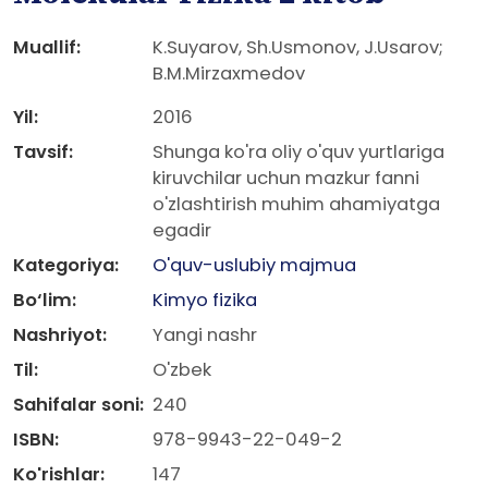
Muallif:
K.Suyarov, Sh.Usmonov, J.Usarov;
B.M.Mirzaxmedov
Yil:
2016
Tavsif:
Shunga ko'ra oliy o'quv yurtlariga
kiruvchilar uchun mazkur fanni
o'zlashtirish muhim ahamiyatga
egadir
Kategoriya:
O'quv-uslubiy majmua
Bo‘lim:
Kimyo fizika
Nashriyot:
Yangi nashr
Til:
O'zbek
Sahifalar soni:
240
ISBN:
978-9943-22-049-2
Ko'rishlar:
147