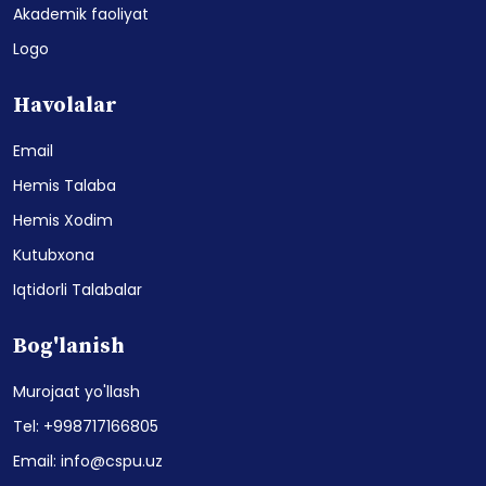
Akademik faoliyat
Logo
Havolalar
Email
Hemis Talaba
Hemis Xodim
Kutubxona
Iqtidorli Talabalar
Bog'lanish
Murojaat yo'llash
Tel: +998717166805
Email: info@cspu.uz