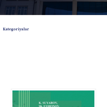
Kategoriyalar
Badiiy adabiyotlar
Boshqa turdagi adabiyotlar
Darslik
Dissertatsiya Avtoreferat
Elektron resurs
Ilmiy to'plam
Jurnal
Kitob albom
Konferensiya materiallari
Laboratoriya ishi
Lug'at
Maqolalar
Metodik qo`llanma
Monografiya
Mustaqil ish
Nazorat savollari-testlar
O'quv qo'llanma
O'quv yoki fan dasturlari
O'quv-uslubiy majmua
O'quv-uslubiy qo'llanma
Prezident asarlari
Risola
Taqdimot