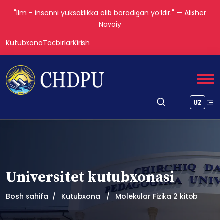
"Ilm – insonni yuksaklikka olib boradigan yoʻldir." — Alisher
Navoiy
Kutubxona
Tadbirlar
Kirish
UZ
Universitet kutubxonasi
Bosh sahifa
Kutubxona
Molekular Fizika 2 kitob