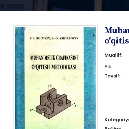
Muhan
o'qiti
Muallif:
Yil:
i
Tavsif:
i
Kategoriy
Bo‘lim: