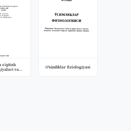
 o’qitish
O'simliklar fiziologiyasi
iyalari va
halash