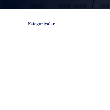
Kategoriyalar
Badiiy adabiyotlar
Boshqa turdagi adabiyotlar
Darslik
Dissertatsiya Avtoreferat
Elektron resurs
Ilmiy to'plam
Jurnal
Kitob albom
Konferensiya materiallari
Laboratoriya ish
Lug'at
Maqolalar
Metodik qo`llanma
Monografiya
Mustaqil ish
Nazorat savollari-testlar
O'quv qo'llanma
O'quv yoki fan dasturlari
O'quv-uslubiy majmua
O'quv-uslubiy qo'llanma
Prezident asarlar
Risola
Taqdimot