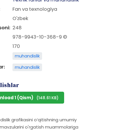
:
Fan va texnologiya
O'zbek
soni:
248
978-9943-10-368-9 ©
170
muhandislik
ar:
muhandislik
lishlar
nload 1 (Qism)
(148.61 KB)
dislik grafikasini o‘qitishning umumiy
iy mavzularini o'rgatish muammolariga