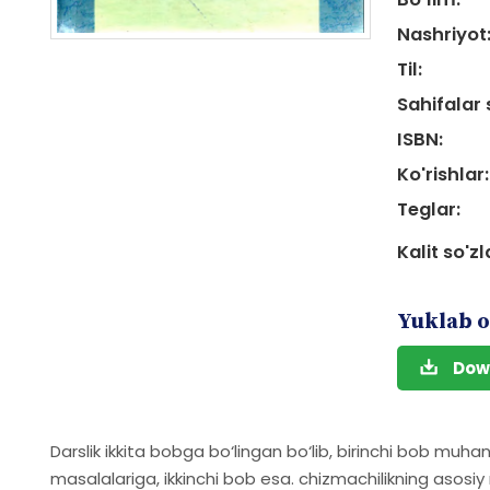
Nashriyot
Til:
Sahifalar 
ISBN:
Ko'rishlar:
Teglar:
Kalit so'zl
Yuklab o
Dow
Darslik ikkita bobga bo‘lingan bo‘lib, birinchi bob muhan
masalalariga, ikkinchi bob esa. chizmachilikning asos