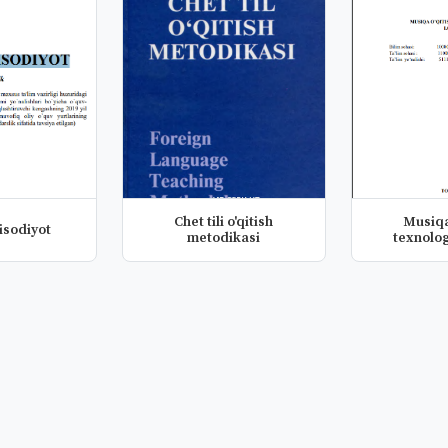
Chet tili o'qitish
Musiqa
isodiyot
metodikasi
texnolog
loyi