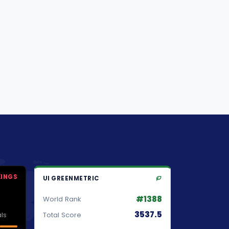
KINGS
UI GREENMETRIC
#1388
World Rank
3537.5
ls
Total Score