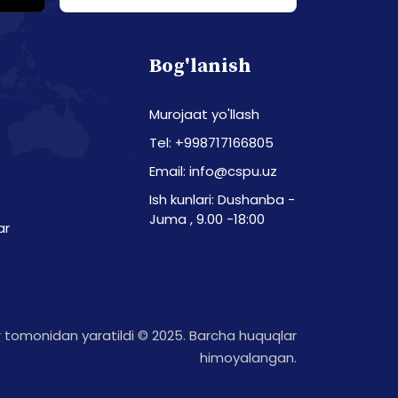
Bog'lanish
Murojaat yo'llash
Tel: +998717166805
Email: info@cspu.uz
Ish kunlari: Dushanba -
Juma , 9.00 -18:00
ar
tomonidan yaratildi © 2025. Barcha huquqlar
himoyalangan.