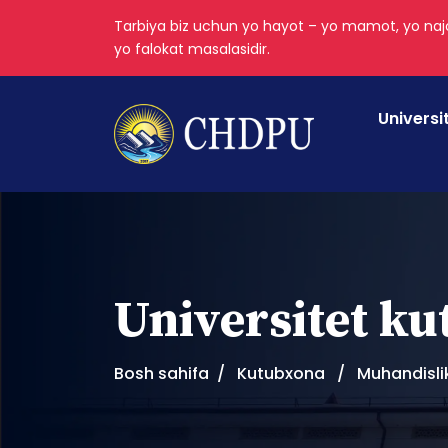
Tarbiya biz uchun yo hayot – yo mamot, yo najo
yo falokat masalasidir.
Universi
Universitet k
Bosh sahifa
Kutubxona
Muhandislik