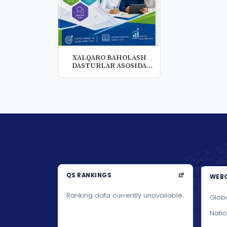
XALQARO BAHOLASH
DASTURLAR ASOSIDA
O‘QITISHNI TASH...
QS RANKINGS
WEBO
Ranking data currently unavailable.
Glob
Nati