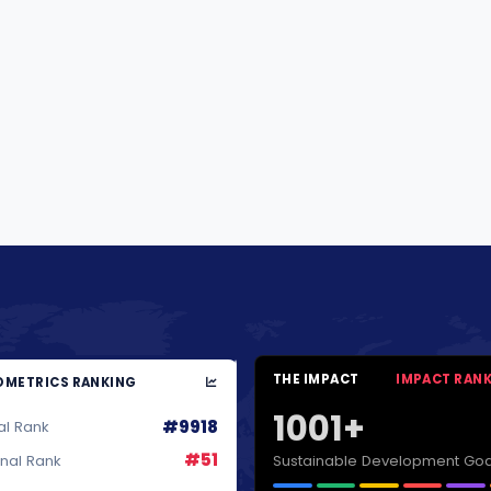
THE IMPACT
IMPACT RAN
METRICS RANKING
1001+
#9918
al Rank
#51
Sustainable Development Goa
onal Rank