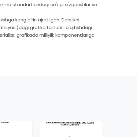
hizma standartlaridagi so'ngi o'zgarishlar va
shga keng o‘rin ajratilgan. Darslikni
iyasi)dagi grafika fanlarini o'qitishdagi
eriallar, grafikada milliylik komponentlariga