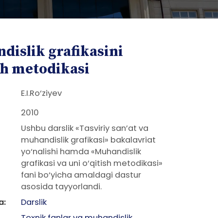
dislik grafikasini
sh metodikasi
E.I.Ro‘ziyev
2010
Ushbu darslik «Tasviriy san’at va
muhandislik grafikasi» bakalavriat
yo‘nalishi hamda «Muhandislik
grafikasi va uni o‘qitish metodikasi»
fani bo‘yicha amaldagi dastur
asosida tayyorlandi.
a:
Darslik
Texnik fanlar va muhandislik