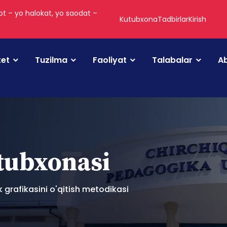
t – yo halokat, yo saodat –
Kutubxona
Tadbirlar
Kirish
tet
Tuzilma
Faoliyat
Talabalar
Ab
utubxonasi
 grafikasini o'qitish metodikasi