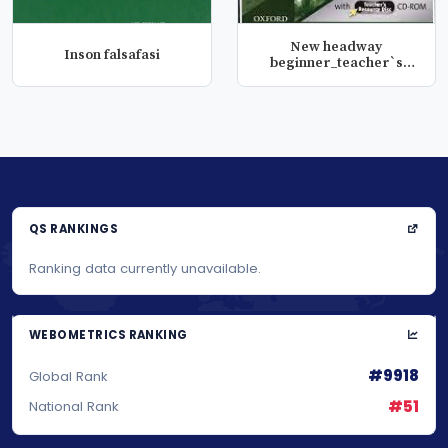
New headway
Inson falsafasi
beginner_teacher`s
book
QS RANKINGS
Ranking data currently unavailable.
WEBOMETRICS RANKING
#9918
Global Rank
#51
National Rank