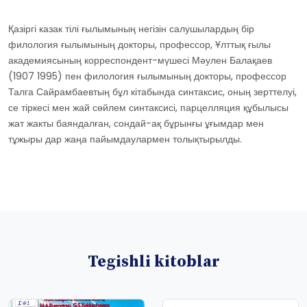
Қазіргі казак тілі ғылымының негізін салушылардың бір
филология ғылымының докторы, профессор, Ұлттық ғылы
академиясының корреспондент-мүшесі Мәулен Балақаев
(1907 1995) пен филология ғылымының докторы, профессор
Талга Сайрамбаевтың бұл кітабында синтаксис, оның зерттелуі,
се тіркесі мен жай сөйлем синтаксисі, парцелляция құбылысы
жат жакты баяндалған, сондай-ақ бұрынғы ұғымдар мен
тұжыры дар жаңа пайымдаулармен толықтырылды.
Tegishli kitoblar