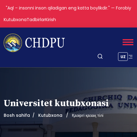
"Aql – insonni inson qiladigan eng katta boylikdir." — Forobiy
Kutubxona
Tadbirlar
Kirish
UZ
Universitet kutubxonasi
Bosh sahifa
Kutubxona
Қазіргі қазақ тілі