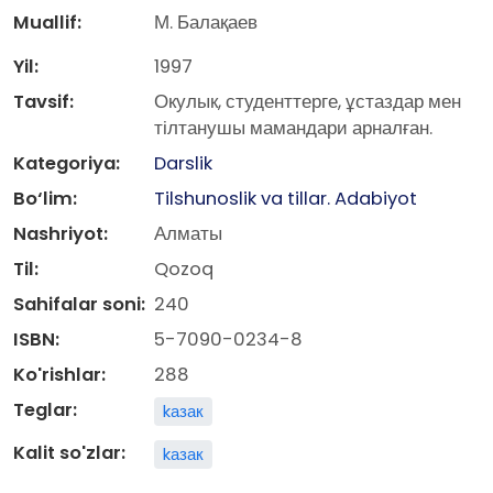
Muallif:
М. Балақаев
Yil:
1997
Tavsif:
Окулык, студенттерге, ұстаздар мен
тілтанушы мамандари арналған.
Kategoriya:
Darslik
Bo‘lim:
Tilshunoslik va tillar. Adabiyot
Nashriyot:
Алматы
Til:
Qozoq
Sahifalar soni:
240
ISBN:
5-7090-0234-8
Ko'rishlar:
288
Teglar:
kазак
Kalit so'zlar:
kазак