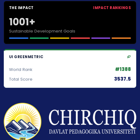
THE IMPACT
IMPACT RANKINGS
1001+
Sustainable Development Goals
UI GREENMETRIC
#1388
World Rank
3537.5
Total Score