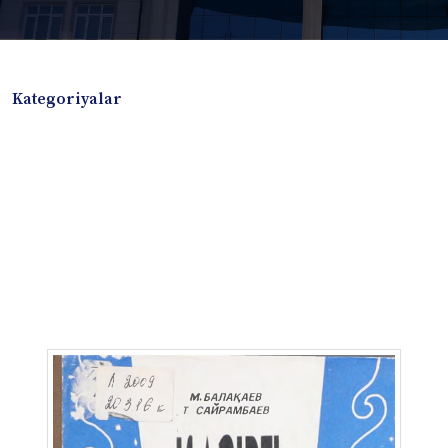
Kategoriyalar
Badiiy adabiyotlar
Boshqa turdagi adabiyotlar
Darslik
Dissertatsiya Avtoreferat
Elektron resurs
Ilmiy to'plam
Jurnal
Kitob albom
Konferensiya materiallari
Laboratoriya ishi
Lug'at
Maqolalar
Metodik qo`llanma
Monografiya
Mustaqil ish
Nazorat savollari-testlar
O'quv qo'llanma
O'quv yoki fan dasturlari
O'quv-uslubiy majmua
O'quv-uslubiy qo'llanma
Prezident asarlari
Risola
Taqdimot