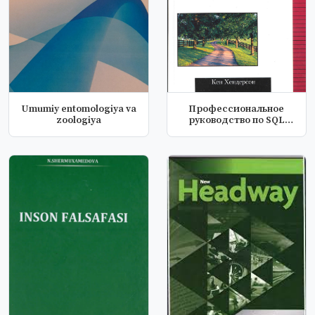
Umumiy entomologiya va
Профессиональное
zoologiya
руководство пο SQL
server структу...