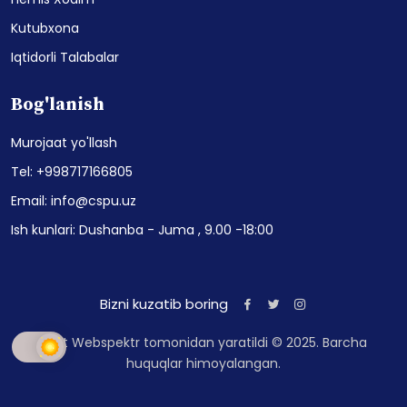
Kutubxona
Iqtidorli Talabalar
Bog'lanish
Murojaat yo'llash
Tel: +998717166805
Email: info@cspu.uz
Ish kunlari: Dushanba - Juma , 9.00 -18:00
Bizni kuzatib boring
Sayt Webspektr tomonidan yaratildi © 2025. Barcha
huquqlar himoyalangan.