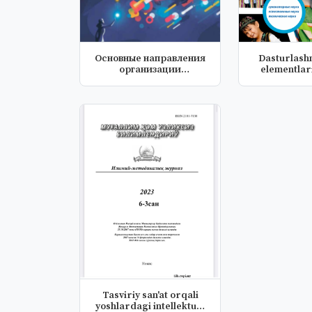
Основные направления
Dasturlash
организации
elementlari
дистанционного об...
orqa
Tasviriy san'at orqali
yoshlardagi intellektual