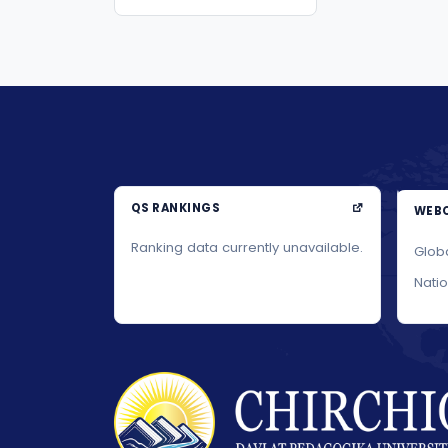
qo...
QS RANKINGS
WEBO
Ranking data currently unavailable.
Glob
Nati