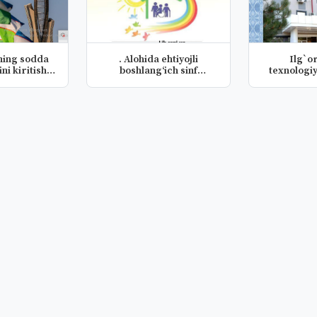
ning sodda
. Alohida ehtiyojli
Ilg`or
ni kiritish
boshlang‘ich sinf
texnologiyala
l...
o’quvchilar...
xalqaro