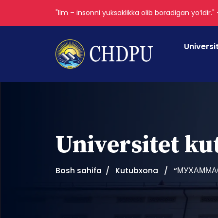
"Ilm – insonni yuksaklikka olib boradigan yoʻldir."
Universi
Universitet k
Bosh sahifa
Kutubxona
“МУХАММАС