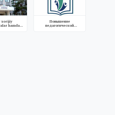
 xorijiy
Повышение
r hamda
педагогической
 bahol...
компетентности
будущих уч...