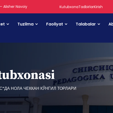
 — Alisher Navoiy
Kutubxona
Tadbirlar
Kirish
tet
Tuzilma
Faoliyat
Talabalar
Ab
utubxonasi
”ДА НОЛА ЧЕККАН КЎНГИЛ ТОРЛАРИ