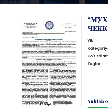
“МУХ
ЧЕКК
Yil:
Kategoriy
i
Ko'rishlar:
Teglar:
i
Yuklab o