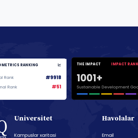
THE IMPACT
IMPACT RAN
METRICS RANKING
1001+
#9918
al Rank
#51
Sustainable Development Goa
onal Rank
Universitet
Havolalar
Kampuslar xaritasi
Email