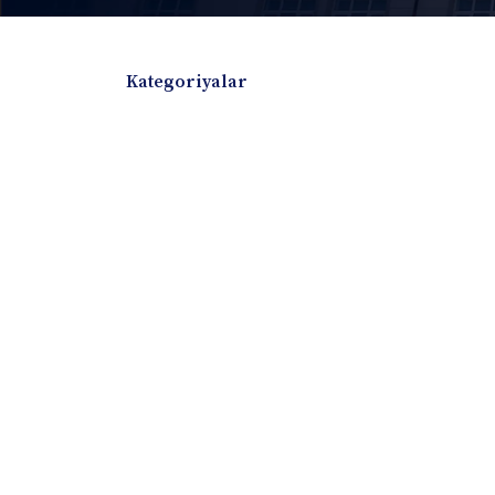
Kategoriyalar
Badiiy adabiyotlar
Boshqa turdagi adabiyotlar
Darslik
Dissertatsiya Avtoreferat
Elektron resurs
Ilmiy to'plam
Jurnal
Kitob albom
Konferensiya materiallari
Laboratoriya ish
Lug'at
Maqolalar
Metodik qo`llanma
Monografiya
Mustaqil ish
Nazorat savollari-testlar
O'quv qo'llanma
O'quv yoki fan dasturlari
O'quv-uslubiy majmua
O'quv-uslubiy qo'llanma
Prezident asarlar
Risola
Taqdimot