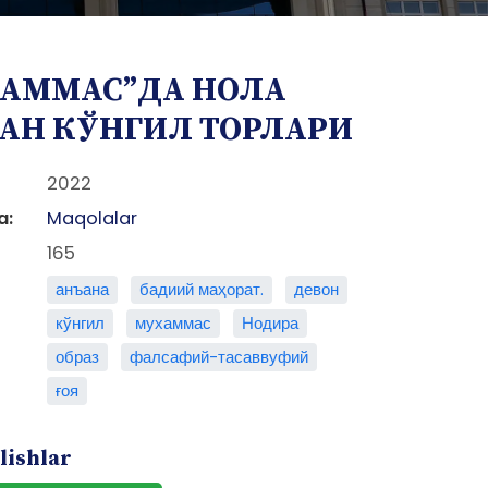
АММАС”ДА НОЛА
АН КЎНГИЛ ТОРЛАРИ
2022
a:
Maqolalar
165
анъана
бадиий маҳорат.
девон
кўнгил
мухаммас
Нодира
образ
фалсафий-тасаввуфий
ғоя
lishlar