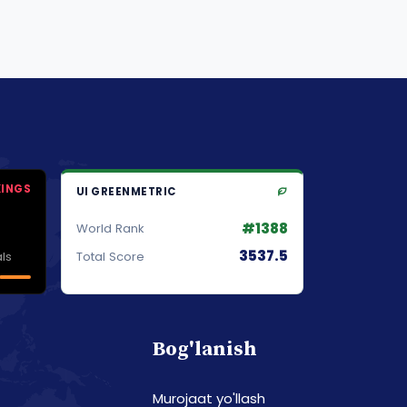
KINGS
UI GREENMETRIC
#1388
World Rank
3537.5
ls
Total Score
Bog'lanish
Murojaat yo'llash