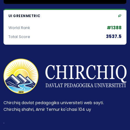
UI GREENMETRIC
#1388
World Rank
3537.5
Total Score
Chirchiq davlat pedagogika universiteti web sayti.
Chirchiq shahri, Amir Temur ko'chasi 104 uy
.