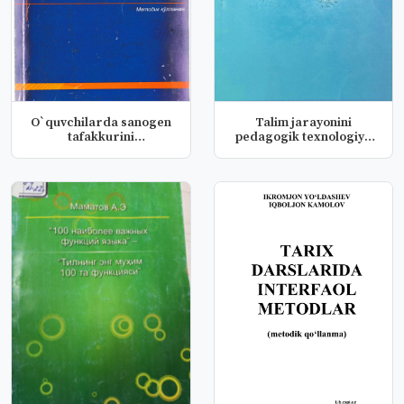
O`quvchilarda sanogen
Talim jarayonini
tafakkurini
pedagogik texnologiya
rivojlantirishda...
asosida tas...