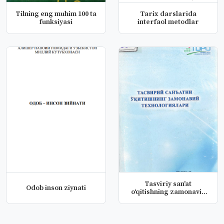
Tilning eng muhim 100 ta
Tarix darslarida
funksiyasi
interfaol metodlar
Tasviriy san'at
Odob inson ziynati
oʻqitishning zamonaviy
texnologiya...