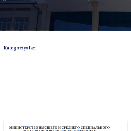
Kategoriyalar
Badiiy adabiyotlar
Boshqa turdagi adabiyotlar
Darslik
Dissertatsiya Avtoreferat
Elektron resurs
Ilmiy to'plam
Jurnal
Kitob albom
Konferensiya materiallari
Laboratoriya ishi
Lug'at
Maqolalar
Metodik qo`llanma
Monografiya
Mustaqil ish
Nazorat savollari-testlar
O'quv qo'llanma
O'quv yoki fan dasturlari
O'quv-uslubiy majmua
O'quv-uslubiy qo'llanma
Prezident asarlari
Risola
Taqdimot