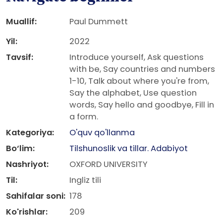
Muallif:
Paul Dummett
Yil:
2022
Tavsif:
Introduce yourself, Ask questions
with be, Say countries and numbers
1-10, Talk about where you're from,
Say the alphabet, Use question
words, Say hello and goodbye, Fill in
a form.
Kategoriya:
O'quv qo'llanma
Bo‘lim:
Tilshunoslik va tillar. Adabiyot
Nashriyot:
OXFORD UNIVERSITY
Til:
Ingliz tili
Sahifalar soni:
178
Ko'rishlar:
209