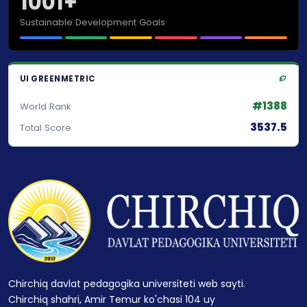
1001+
Sustainable Development Goals
UI GREENMETRIC
#1388
World Rank
3537.5
Total Score
Chirchiq davlat pedagogika universiteti web sayti.
Chirchiq shahri, Amir Temur ko'chasi 104 uy