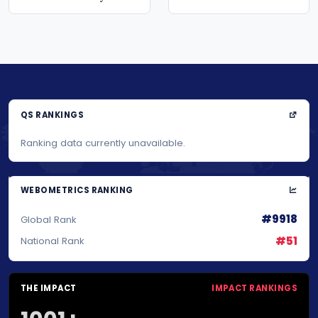
mashg`ulotlari
QS RANKINGS
Ranking data currently unavailable.
WEBOMETRICS RANKING
#9918
Global Rank
#51
National Rank
THE IMPACT
IMPACT RANKINGS