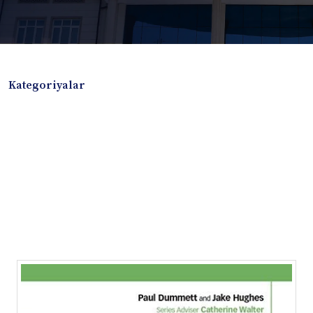
Kategoriyalar
Badiiy adabiyotlar
Boshqa turdagi adabiyotlar
Darslik
Dissertatsiya Avtoreferat
Elektron resurs
Ilmiy to'plam
Jurnal
Kitob albom
Konferensiya materiallari
Laboratoriya ishi
Lug'at
Maqolalar
Metodik qo`llanma
Monografiya
Mustaqil ish
Nazorat savollari-testlar
O'quv qo'llanma
O'quv yoki fan dasturlari
O'quv-uslubiy majmua
O'quv-uslubiy qo'llanma
Prezident asarlari
Risola
Taqdimot