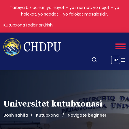
Tarbiya biz uchun yo hayot – yo mamot, yo najot – yo
halokat, yo saodat – yo falokat masalasidir.
Kutubxona
Tadbirlar
Kirish
UZ
Universitet kutubxonasi
Bosh sahifa
Kutubxona
Navigate beginner