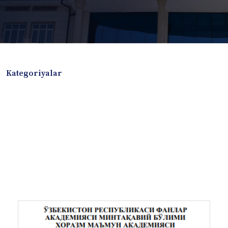
Kategoriyalar
Badiiy adabiyotlar
Boshqa turdagi adabiyotlar
Darslik
Dissertatsiya Avtoreferat
Elektron resurs
Ilmiy to'plam
Jurnal
Kitob albom
Konferensiya materiallari
Laboratoriya ishi
Lug'at
Maqolalar
Metodik qo`llanma
Monografiya
Mustaqil ish
Nazorat savollari-testlar
O'quv qo'llanma
O'quv yoki fan dasturlari
O'quv-uslubiy majmua
O'quv-uslubiy qo'llanma
Prezident asarlari
Risola
Taqdimot