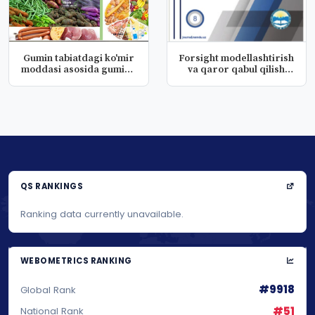
Gumin tabiatdagi ko'mir
Forsight modellashtirish
moddasi asosida guminli
va qaror qabul qilish
ka...
kom...
QS RANKINGS
Ranking data currently unavailable.
WEBOMETRICS RANKING
#9918
Global Rank
#51
National Rank