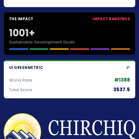
THE IMPACT
IMPACT RANKINGS
1001+
Sustainable Development Goals
UI GREENMETRIC
#1388
World Rank
3537.5
Total Score