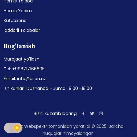
Hemis Talaba
Hemis Xodim
Kutubxona
Iqtidorli Talabalar
Bog'lanish
Murojaat yo'llash
Tel: +998717166805
Email: info@cspu.uz
Ish kunlari: Dushanba - Juma , 9.00 -18:00
Bizni kuzatib boring
Sayt Webspektr tomonidan yaratildi © 2025. Barcha
huquqlar himoyalangan.