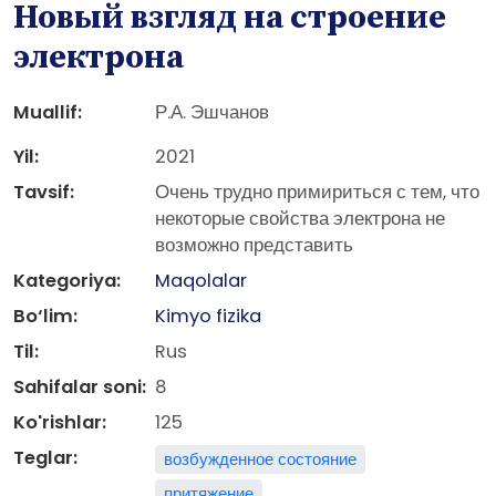
Новый взгляд на строение
электрона
Muallif:
Р.А. Эшчанов
Yil:
2021
Tavsif:
Очень трудно примириться с тем, что
некоторые свойства электрона не
возможно представить
Kategoriya:
Maqolalar
Bo‘lim:
Kimyo fizika
Til:
Rus
Sahifalar soni:
8
Ko'rishlar:
125
Teglar:
возбужденное состояние
притяжение