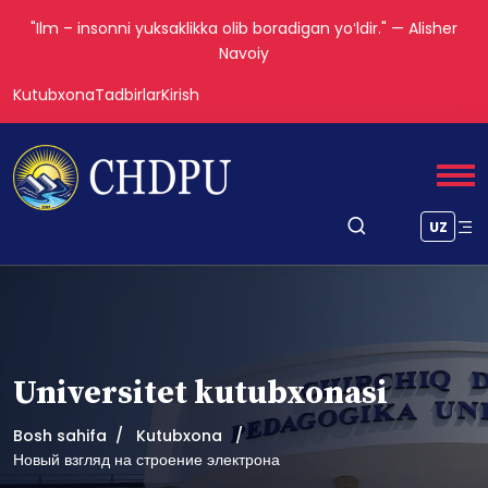
"Ilm – insonni yuksaklikka olib boradigan yoʻldir." — Alisher
Navoiy
Kutubxona
Tadbirlar
Kirish
UZ
Universitet kutubxonasi
Bosh sahifa
Kutubxona
Новый взгляд на строение электрона