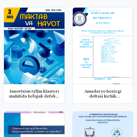
Innovtsion ta'lim klasteri
Amudaryo hozirgi
muhitida bo'lajak defek...
deltasi kichik
deltalarining dara...