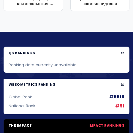
кодикокология,
энциклопедияси
дипломатика
QS RANKINGS
Ranking data currently unavailable.
WEBOMETRICS RANKING
#9918
Global Rank
#51
National Rank
THE IMPACT
IMPACT RANKINGS