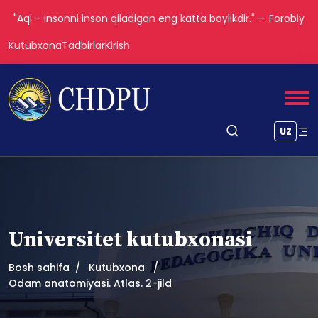
"Aql – insonni inson qiladigan eng katta boylikdir." — Forobiy
Kutubxona
Tadbirlar
Kirish
UZ
Universitet kutubxonasi
Bosh sahifa
Kutubxona
Odam anatomiyasi. Atlas. 2-jild