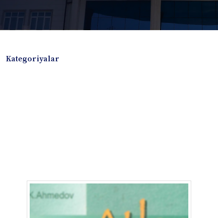
Kategoriyalar
Badiiy adabiyotlar
Boshqa turdagi adabiyotlar
Darslik
Dissertatsiya Avtoreferat
Elektron resurs
Ilmiy to'plam
Jurnal
Kitob albom
Konferensiya materiallari
Laboratoriya ishi
Lug'at
Maqolalar
Metodik qo`llanma
Monografiya
Mustaqil ish
Nazorat savollari-testlar
O'quv qo'llanma
O'quv yoki fan dasturlari
O'quv-uslubiy majmua
O'quv-uslubiy qo'llanma
Prezident asarlari
Risola
Taqdimot