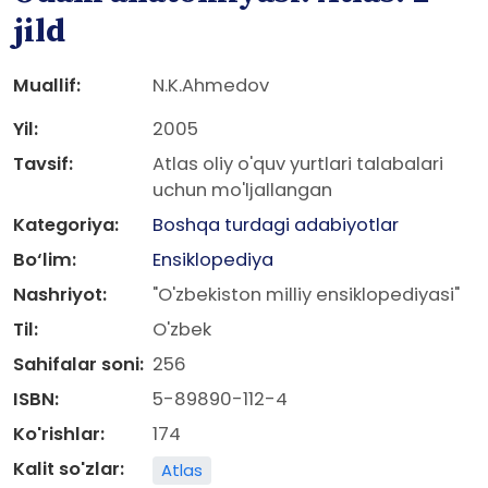
jild
Muallif:
N.K.Ahmedov
Yil:
2005
Tavsif:
Atlas oliy o'quv yurtlari talabalari
uchun mo'ljallangan
Kategoriya:
Boshqa turdagi adabiyotlar
Bo‘lim:
Ensiklopediya
Nashriyot:
"O'zbekiston milliy ensiklopediyasi"
Til:
O'zbek
Sahifalar soni:
256
ISBN:
5-89890-112-4
Ko'rishlar:
174
Kalit so'zlar:
Atlas