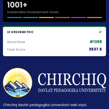
1001+
Sustainable Development Goals
UI GREENMETRIC
#1388
World Rank
3537.5
Total Score
Chirchiq davlat pedagogika universiteti web sayti.