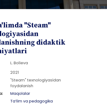
a'limda "Steam"
logiyasidan
lanishning didaktik
iyatlari
L. Bolieva
2021
"Steam" texnologiyasidan
foydalanish
a:
Maqolalar
Ta’lim va pedagogika