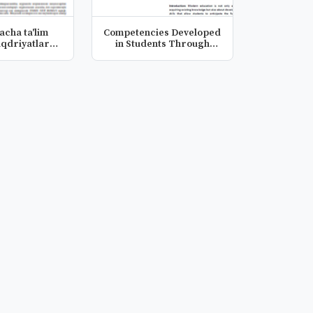
cha ta'lim
Competencies Developed
aqdriyatlarni
in Students Through
iri...
Forsayt...