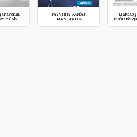
jarayonini
TASVIRIY SANʼAT
Maktabga
vr talabi
DARSLARIDA
ma'naviy q
da...
TALABALARGA
sind
KOMPOZITSIY...