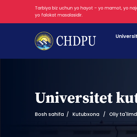
Tarbiya biz uchun yo hayot – yo mamot, yo najo
yo falokat masalasidir.
Universi
Universitet k
Bosh sahifa
Kutubxona
Oliy ta'lim