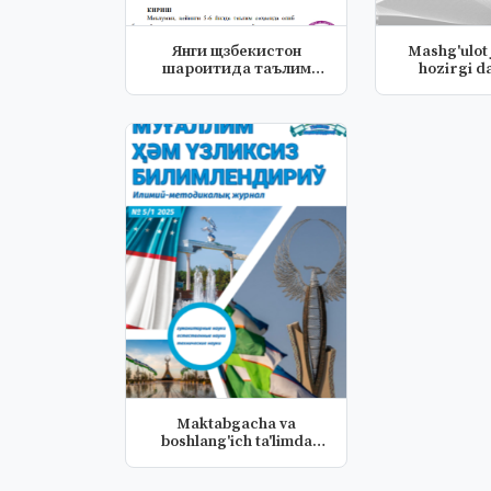
Янги щзбекистон
Mashg'ulot 
шароитида таълим
hozirgi da
муассасаси ра=бар...
asosi
Maktabgacha va
boshlang'ich ta'limda
metodik yangi...