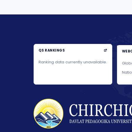
QS RANKINGS
WEBO
Ranking data currently unavailable.
Glob
Nati