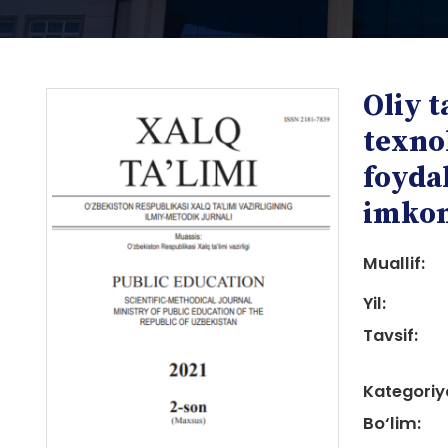
Oliy t
texno
foyda
imkon
i
Muallif:
Yil:
Tavsif:
i
Kategoriy
Bo‘lim: