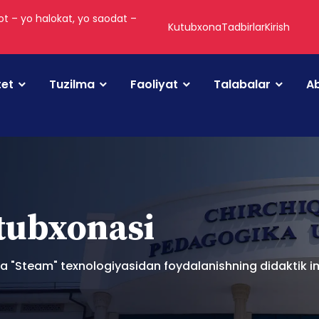
t – yo halokat, yo saodat –
Kutubxona
Tadbirlar
Kirish
tet
Tuzilma
Faoliyat
Talabalar
Ab
utubxonasi
da "Steam" texnologiyasidan foydalanishning didaktik i