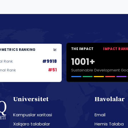
THE IMPACT
IMPACT RAN
METRICS RANKING
1001+
#9918
al Rank
#51
Sustainable Development Goa
onal Rank
Universitet
Havolalar
Kampuslar xaritasi
Email
Xalqaro talabalar
Hemis Talaba