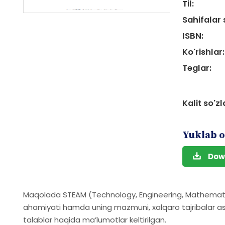
Til:
Sahifalar 
ISBN:
Ko'rishlar:
Teglar:
Kalit so'zl
Yuklab o
Dow
Maqolada STEAM (Technology, Engineering, Mathematic
ahamiyati hamda uning mazmuni, xalqaro tajribalar aso
talablar haqida ma’lumotlar keltirilgan.