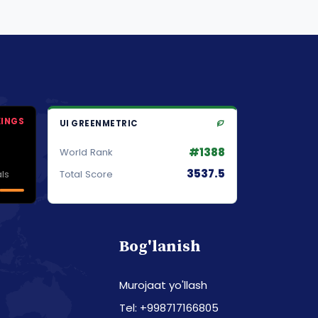
KINGS
UI GREENMETRIC
#1388
World Rank
3537.5
ls
Total Score
Bog'lanish
Murojaat yo'llash
Tel: +998717166805