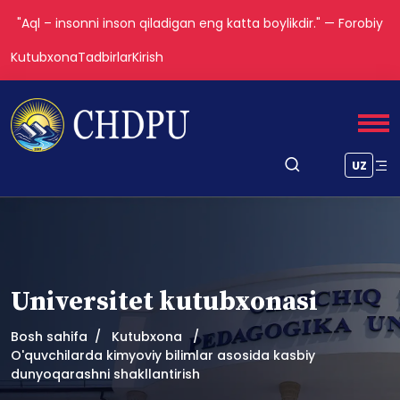
"Aql – insonni inson qiladigan eng katta boylikdir." — Forobiy
Kutubxona
Tadbirlar
Kirish
UZ
Universitet kutubxonasi
Bosh sahifa
Kutubxona
O'quvchilarda kimyoviy bilimlar asosida kasbiy
dunyoqarashni shakllantirish