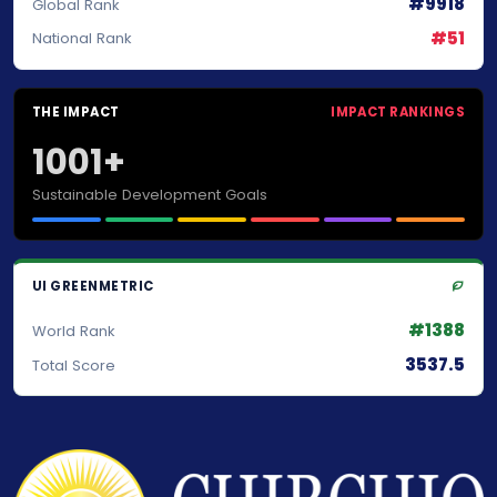
#9918
Global Rank
#51
National Rank
THE IMPACT
IMPACT RANKINGS
1001+
Sustainable Development Goals
UI GREENMETRIC
#1388
World Rank
3537.5
Total Score