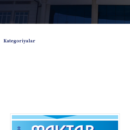
Kategoriyalar
Badiiy adabiyotlar
Boshqa turdagi adabiyotlar
Darslik
Dissertatsiya Avtoreferat
Elektron resurs
Ilmiy to'plam
Jurnal
Kitob albom
Konferensiya materiallari
Laboratoriya ishi
Lug'at
Maqolalar
Metodik qo`llanma
Monografiya
Mustaqil ish
Nazorat savollari-testlar
O'quv qo'llanma
O'quv yoki fan dasturlari
O'quv-uslubiy majmua
O'quv-uslubiy qo'llanma
Prezident asarlari
Risola
Taqdimot