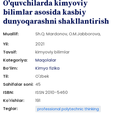
O'quvchilarda kimyoviy
bilimlar asosida kasbiy
dunyoqarashni shakllantirish
Muallif:
Sh.Q. Mardonov, O.M.Jabborova,
Yil:
2021
Tavsif:
kimyoviy bilimlar
Kategoriya:
Maqolalar
Bo‘lim:
Kimyo fizika
Til:
O'zbek
Sahifalar soni:
45
ISBN:
ISSN 2010-5460
Ko'rishlar:
191
Teglar:
professional polytechnic thinking