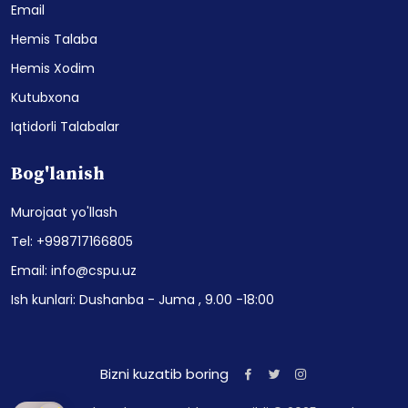
Email
Hemis Talaba
Hemis Xodim
Kutubxona
Iqtidorli Talabalar
Bog'lanish
Murojaat yo'llash
Tel: +998717166805
Email: info@cspu.uz
Ish kunlari: Dushanba - Juma , 9.00 -18:00
Bizni kuzatib boring