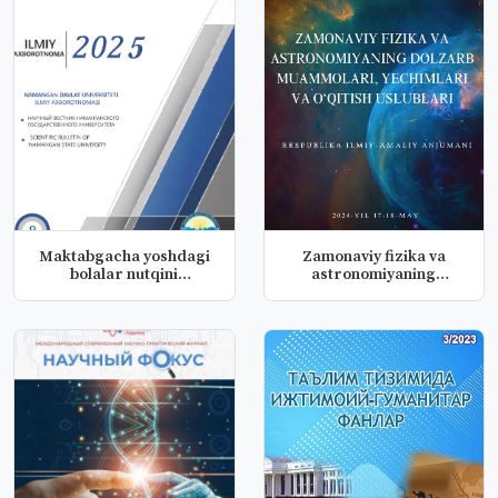
Maktabgacha yoshdagi
Zamonaviy fizika va
bolalar nutqini
astronomiyaning
rivijlantiris...
dolzarb muammo...