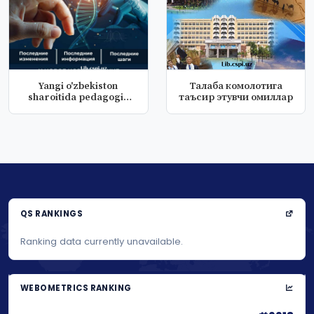
Yangi o'zbekiston
Талаба комолотига
sharoitida pedagogik
таъсир этувчи омиллар
jamoaning z...
QS RANKINGS
Ranking data currently unavailable.
WEBOMETRICS RANKING