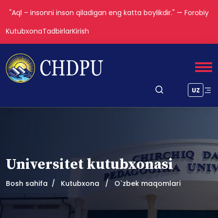
"Aql – insonni inson qiladigan eng katta boylikdir." — Forobiy
Kutubxona
Tadbirlar
Kirish
UZ
Universitet kutubxonasi
Bosh sahifa
Kutubxona
O`zbek maqomlari