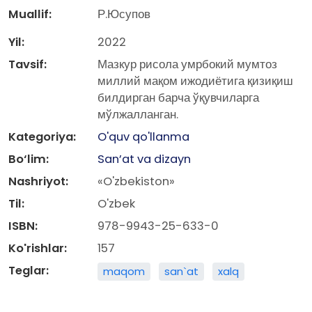
Muallif:
Р.Юсупов
Yil:
2022
Tavsif:
Мазкур рисола умрбокий мумтоз
миллий мақом ижодиётига қизиқиш
билдирган барча ўқувчиларга
мўлжалланган.
Kategoriya:
O'quv qo'llanma
Bo‘lim:
San’at va dizayn
Nashriyot:
«O'zbekiston»
Til:
O'zbek
ISBN:
978-9943-25-633-0
Ko'rishlar:
157
Teglar:
maqom
san`at
xalq