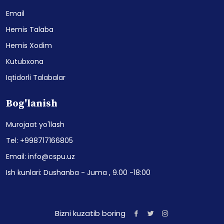
Email
Hemis Talaba
Hemis Xodim
Kutubxona
Iqtidorli Talabalar
Bog'lanish
Murojaat yo'llash
Tel: +998717166805
Email: info@cspu.uz
Ish kunlari: Dushanba - Juma , 9.00 -18:00
Bizni kuzatib boring