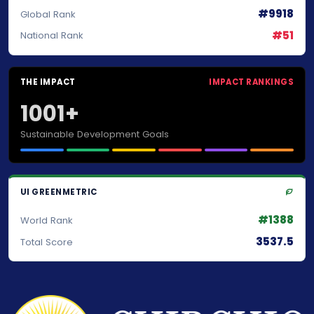
#9918
Global Rank
#51
National Rank
THE IMPACT
IMPACT RANKINGS
1001+
Sustainable Development Goals
UI GREENMETRIC
#1388
World Rank
3537.5
Total Score