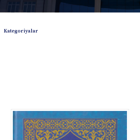
Kategoriyalar
Badiiy adabiyotlar
Boshqa turdagi adabiyotlar
Darslik
Dissertatsiya Avtoreferat
Elektron resurs
Ilmiy to'plam
Jurnal
Kitob albom
Konferensiya materiallari
Laboratoriya ishi
Lug'at
Maqolalar
Metodik qo`llanma
Monografiya
Mustaqil ish
Nazorat savollari-testlar
O'quv qo'llanma
O'quv yoki fan dasturlari
O'quv-uslubiy majmua
O'quv-uslubiy qo'llanma
Prezident asarlari
Risola
Taqdimot