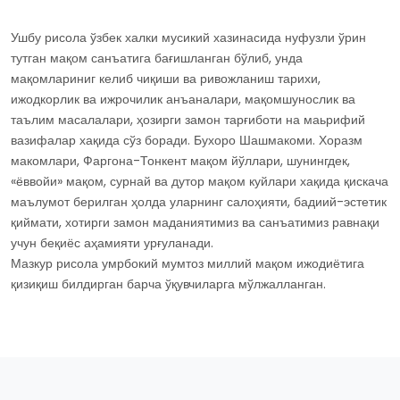
Ушбу рисола ўзбек халки мусикий хазинасида нуфузли ўрин
тутган мақом санъатига бағишланган бўлиб, унда
мақомлариниг келиб чиқиши ва ривожланиш тарихи,
ижодкорлик ва ижрочилик анъаналари, мақомшунослик ва
таълим масалалари, ҳозирги замон тарғиботи на маьрифий
вазифалар хақида сўз боради. Бухоро Шашмакоми. Хоразм
макомлари, Фаргона-Тонкент мақом йўллари, шунингдек,
«ёввойи» мақом, сурнай ва дутор мақом куйлари хақида қискача
маълумот берилган ҳолда уларнинг салоҳияти, бадиий-эстетик
қиймати, хотирги замон маданиятимиз ва санъатимиз равнақи
учун беқиёс аҳамияти урғуланади.
Мазкур рисола умрбокий мумтоз миллий мақом ижодиётига
қизиқиш билдирган барча ўқувчиларга мўлжалланган.