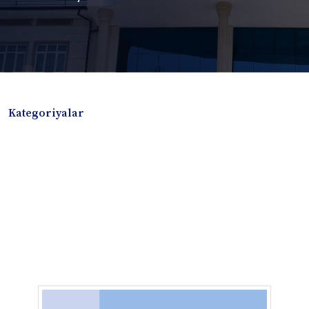
Kategoriyalar
Badiiy adabiyotlar
Boshqa turdagi adabiyotlar
Darslik
Dissertatsiya Avtoreferat
Elektron resurs
Ilmiy to'plam
Jurnal
Kitob albom
Konferensiya materiallari
Laboratoriya ishi
Lug'at
Maqolalar
Metodik qo`llanma
Monografiya
Mustaqil ish
Nazorat savollari-testlar
O'quv qo'llanma
O'quv yoki fan dasturlari
O'quv-uslubiy majmua
O'quv-uslubiy qo'llanma
Prezident asarlari
Risola
Taqdimot