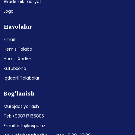
Akademik faoliyat
Logo
Havolalar
Email
Hemis Talaba
Hemis Xodim
Kutubxona
Iqtidorli Talabalar
Bog'lanish
Murojaat yo'llash
Tel: +998717166805
Email: info@cspu.uz