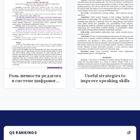
Роль личности редагога
Useful strategies to
в системе цифрового
improve speaking skills
школьно...
QS RANKINGS