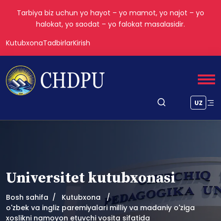
Tarbiya biz uchun yo hayot – yo mamot, yo najot – yo
halokat, yo saodat – yo falokat masalasidir.
Kutubxona
Tadbirlar
Kirish
UZ
Universitet kutubxonasi
Bosh sahifa
Kutubxona
o'zbek va ingliz paremiyalari milliy va madaniy o'ziga
xoslikni namoyon etuvchi vosita sifatida