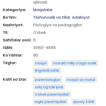
qilinadi.
Kategoriya:
Maqolalar
Bo‘lim:
Tilshunoslik va tillar. Adabiyot
Nashriyot:
Filologiya va pedagogika
Til:
O'zbek
Sahifalar soni:
6
ISBN:
3060-4885
Ko'rishlar:
90
Teglar:
maqol
matalб milliy o‘ziga xoslik
lingvistik tahlil.
Kalit so'zlar:
paremiologiya
maqol va matal
xalq og‘zaki ijodi
o‘zbek paremiyalari
ingliz paremiyalari
qiyosiy tahlil