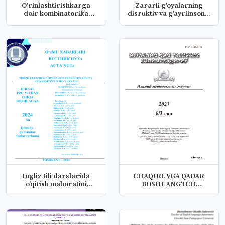
O‘rinlashtirishkarga
Zararli g'oyalarning
doir kombinatorika
disruktiv va g'ayriinsoniy
masalalrin...
xu...
Ingliz tili darslarida
CHAQIRUVGA QADAR
o'qitish mahoratini
BOSHLANG‘ICH
rivojla...
TAYYORGARLIK FANI
BO...