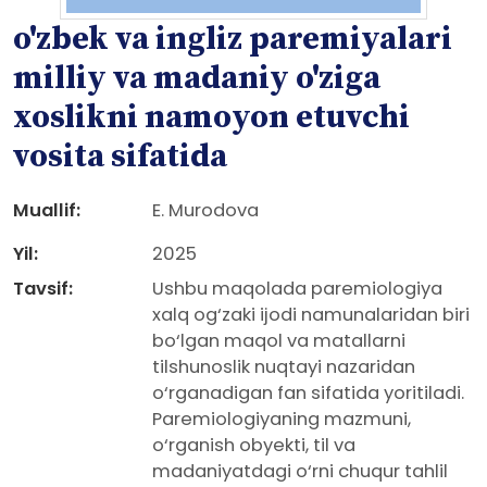
o'zbek va ingliz paremiyalari
milliy va madaniy o'ziga
xoslikni namoyon etuvchi
vosita sifatida
Muallif:
E. Murodova
Yil:
2025
Tavsif:
Ushbu maqolada paremiologiya
xalq og‘zaki ijodi namunalaridan biri
bo‘lgan maqol va matallarni
tilshunoslik nuqtayi nazaridan
o‘rganadigan fan sifatida yoritiladi.
Paremiologiyaning mazmuni,
o‘rganish obyekti, til va
madaniyatdagi o‘rni chuqur tahlil