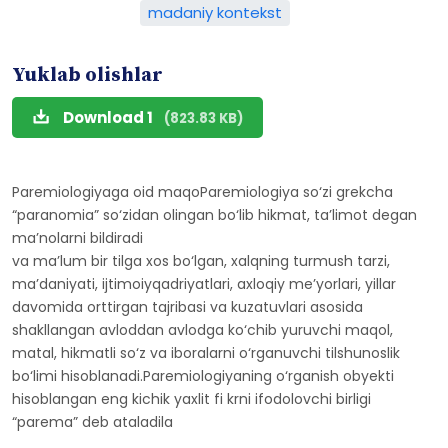
madaniy kontekst
Yuklab olishlar
Download 1
(823.83 KB)
Paremiologiyaga oid maqoParemiologiya so‘zi grekcha
“paranomia” so‘zidan olingan bo‘lib hikmat, ta’limot degan
ma’nolarni bildiradi
va ma’lum bir tilga xos bo‘lgan, xalqning turmush tarzi,
ma’daniyati, ijtimoiyqadriyatlari, axloqiy me’yorlari, yillar
davomida orttirgan tajribasi va kuzatuvlari asosida
shakllangan avloddan avlodga ko‘chib yuruvchi maqol,
matal, hikmatli so‘z va iboralarni o‘rganuvchi tilshunoslik
bo‘limi hisoblanadi.Paremiologiyaning o‘rganish obyekti
hisoblangan eng kichik yaxlit fi krni ifodolovchi birligi
“parema” deb ataladila