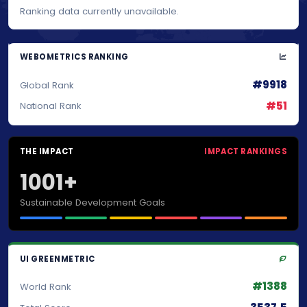
Ranking data currently unavailable.
WEBOMETRICS RANKING
#9918
Global Rank
#51
National Rank
THE IMPACT
IMPACT RANKINGS
1001+
Sustainable Development Goals
UI GREENMETRIC
#1388
World Rank