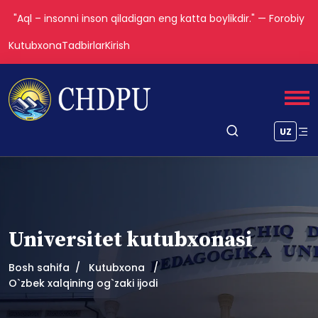
"Aql – insonni inson qiladigan eng katta boylikdir." — Forobiy
Kutubxona
Tadbirlar
Kirish
UZ
Universitet kutubxonasi
Bosh sahifa
Kutubxona
O`zbek xalqining og`zaki ijodi