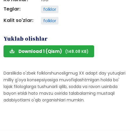
Teglar:
folklor
Kalit so'zlar:
folklor
Yuklab olishlar
Download 1 (Qism)
(148.08 KB)
Darslikda o'zbek folklorshunosligmug XX adapt day yutuqlari
milliy g'oya konsepsiyasiga muvofiqlashtmlgan holda bo'
lajak filologlarga tushunarli qilib, sodda va ravon usinbda
bayon etıldı hato mavzu oxirida talabalarning mustaqil
adabiyotlarni o'qib organishlari mumkin.