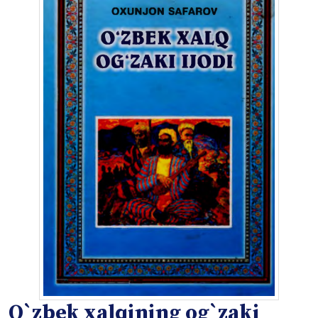
O`zbek xalqining og`zaki