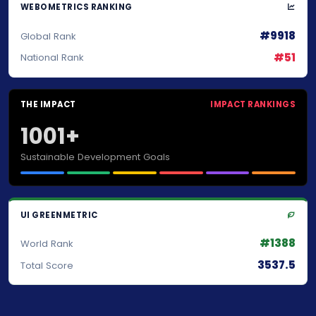
WEBOMETRICS RANKING
#9918
Global Rank
#51
National Rank
THE IMPACT
IMPACT RANKINGS
1001+
Sustainable Development Goals
UI GREENMETRIC
#1388
World Rank
3537.5
Total Score