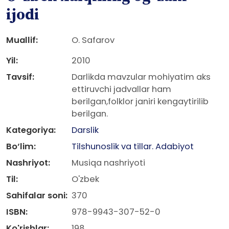
ijodi
Muallif:
O. Safarov
Yil:
2010
Tavsif:
Darlikda mavzular mohiyatim aks
ettiruvchi jadvallar ham
berilgan,folklor janiri kengaytirilib
berilgan.
Kategoriya:
Darslik
Bo‘lim:
Tilshunoslik va tillar. Adabiyot
Nashriyot:
Musiqa nashriyoti
Til:
O'zbek
Sahifalar soni:
370
ISBN:
978-9943-307-52-0
Ko'rishlar:
198