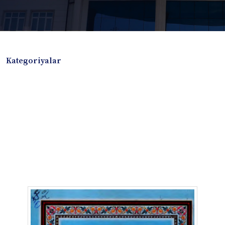
Kategoriyalar
Badiiy adabiyotlar
Boshqa turdagi adabiyotlar
Darslik
Dissertatsiya Avtoreferat
Elektron resurs
Ilmiy to'plam
Jurnal
Kitob albom
Konferensiya materiallari
Laboratoriya ishi
Lug'at
Maqolalar
Metodik qo`llanma
Monografiya
Mustaqil ish
Nazorat savollari-testlar
O'quv qo'llanma
O'quv yoki fan dasturlari
O'quv-uslubiy majmua
O'quv-uslubiy qo'llanma
Prezident asarlari
Risola
Taqdimot