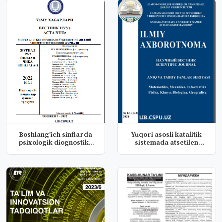
Boshlang'ich sinflarda
Yuqori asosli katalitik
psixologik diognostika
sistemada atsetilen
usul...
diolla...