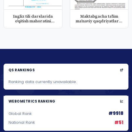
Ingliz tili darslarida
Maktabgacha ta'lim
o'qitish mahoratini
ma'naviy qaqdriyatlarni
rivojla...
sindiri...
QS RANKINGS
Ranking data currently unavailable.
WEBOMETRICS RANKING
#9918
Global Rank
#51
National Rank