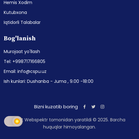
Hemis Xodim
Kutubxona
Iqtidorli Talabalar
Bog'lanish
Murojaat yo'llash
Tel: +998717166805
Email: info@cspu.uz
Ish kunlari: Dushanba - Juma , 9.00 -18:00
Bizni kuzatib boring
Sayt Webspektr tomonidan yaratildi © 2025. Barcha
huquqlar himoyalangan.