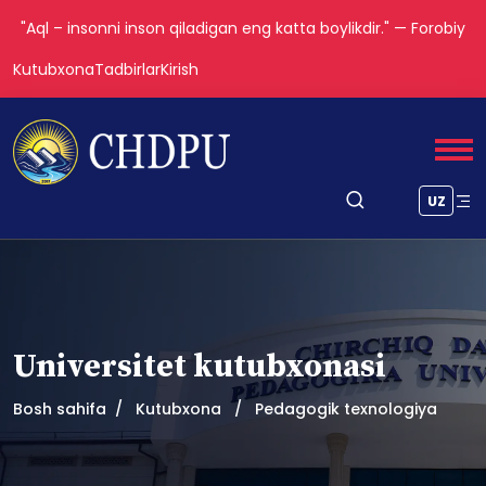
"Aql – insonni inson qiladigan eng katta boylikdir." — Forobiy
Kutubxona
Tadbirlar
Kirish
UZ
Universitet kutubxonasi
Bosh sahifa
Kutubxona
Pedagogik texnologiya