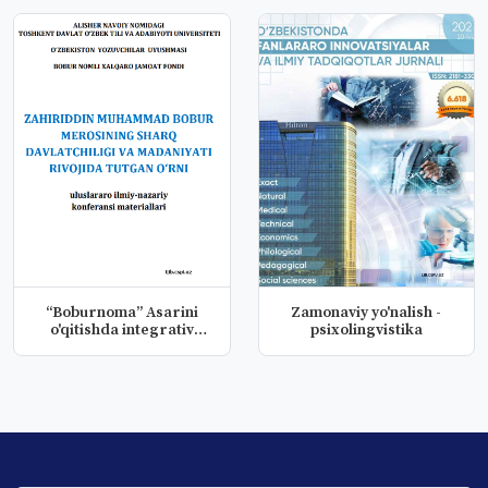
“Boburnoma” Asarini
Zamonaviy yo'nalish -
o'qitishda integrativ
psixolingvistika
yondashu...