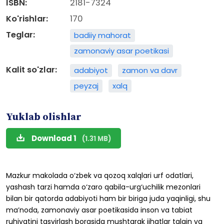
ISBN:
2181-7324
Ko'rishlar:
170
Teglar:
badiiy mahorat
zamonaviy asar poetikasi
Kalit so'zlar:
adabiyot
zamon va davr
peyzaj
xalq
Yuklab olishlar
Download 1
(1.31 MB)
Mazkur
makolada
o‘zbek
va
qozoq
xalqlari
urf
odatlari,
yashash
tarzi
hamda
o‘zaro
qabila-urg‘uchilik
mezonlari
bilan
bir
qatorda
adabiyoti
ham
bir
biriga
juda
yaqinligi,
shu
ma’noda,
zamonaviy
asar
poetikasida
inson
va
tabiat
ruhiyatini
tasvirlash
borasida
mushtarak
jihatlar
talqin
va