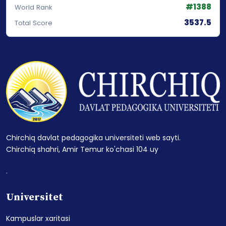
#1388
World Rank
3537.5
Total Score
Chirchiq davlat pedagogika universiteti web sayti.
Chirchiq shahri, Amir Temur ko'chasi 104 uy
.
Universitet
Kampuslar xaritasi