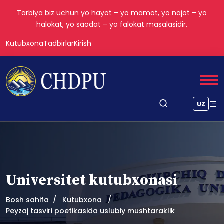
Tarbiya biz uchun yo hayot – yo mamot, yo najot – yo
halokat, yo saodat – yo falokat masalasidir.
Kutubxona
Tadbirlar
Kirish
UZ
Universitet kutubxonasi
Bosh sahifa
Kutubxona
Peyzaj tasviri poetikasida uslubiy mushtaraklik