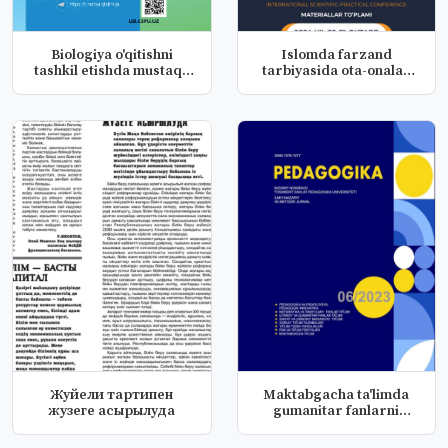
Вiologiya o'qitishni
Islomda farzand
tashkil etishda mustaqil
tarbiyasida ota-onalar
ta'l...
majburiyatl...
Жуйели тартипен
Maktabgacha ta'limda
жузеге асырылуда
gumanitar fanlarni
integratdi...