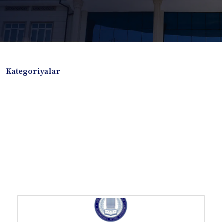
Kategoriyalar
Badiiy adabiyotlar
Boshqa turdagi adabiyotlar
Darslik
Dissertatsiya Avtoreferat
Elektron resurs
Ilmiy to'plam
Jurnal
Kitob albom
Konferensiya materiallari
Laboratoriya ishi
Lug'at
Maqolalar
Metodik qo`llanma
Monografiya
Mustaqil ish
Nazorat savollari-testlar
O'quv qo'llanma
O'quv yoki fan dasturlari
O'quv-uslubiy majmua
O'quv-uslubiy qo'llanma
Prezident asarlari
Risola
Taqdimot