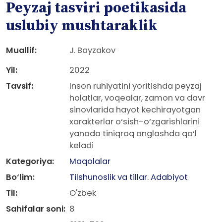
Peyzaj tasviri poetikasida
uslubiy mushtaraklik
Muallif:
J. Bayzakov
Yil:
2022
Tavsif:
Inson ruhiyatini yoritishda peyzaj
holatlar, voqealar, zamon va davr
sinovlarida hayot kechirayotgan
xarakterlar o‘sish-o‘zgarishlarini
yanada tiniqroq anglashda qo‘l
keladi
Kategoriya:
Maqolalar
Bo‘lim:
Tilshunoslik va tillar. Adabiyot
Til:
O'zbek
Sahifalar soni:
8