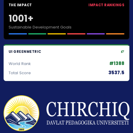
THE IMPACT
IMPACT RANKINGS
1001+
Sustainable Development Goals
UI GREENMETRIC
#1388
World Rank
3537.5
Total Score