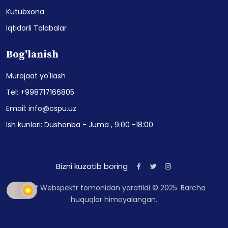
Kutubxona
Iqtidorli Talabalar
Bog'lanish
Murojaat yo'llash
Tel: +998717166805
Email: info@cspu.uz
Ish kunlari: Dushanba - Juma , 9.00 -18:00
Bizni kuzatib boring
Sayt Webspektr tomonidan yaratildi © 2025. Barcha
huquqlar himoyalangan.