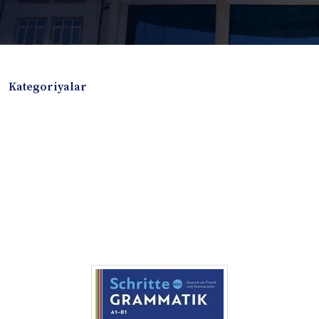
Kategoriyalar
Badiiy adabiyotlar
Boshqa turdagi adabiyotlar
Darslik
Dissertatsiya Avtoreferat
Elektron resurs
Ilmiy to'plam
Jurnal
Kitob albom
Konferensiya materiallari
Laboratoriya ishi
Lug'at
Maqolalar
Metodik qo`llanma
Monografiya
Mustaqil ish
Nazorat savollari-testlar
O'quv qo'llanma
O'quv yoki fan dasturlari
O'quv-uslubiy majmua
O'quv-uslubiy qo'llanma
Prezident asarlari
Risola
Taqdimot