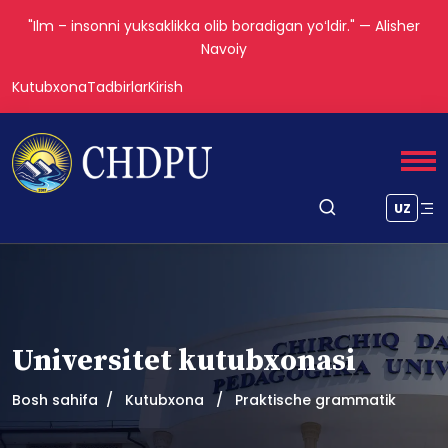
"Ilm – insonni yuksaklikka olib boradigan yoʻldir." — Alisher
Navoiy
Kutubxona
Tadbirlar
Kirish
UZ
Universitet kutubxonasi
Bosh sahifa
Kutubxona
Praktische grammatik