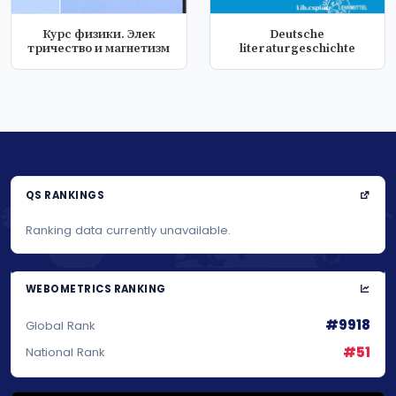
Курс физики. Элек
Deutsche
тричество и магнетизм
literaturgeschichte
QS RANKINGS
Ranking data currently unavailable.
WEBOMETRICS RANKING
#9918
Global Rank
#51
National Rank