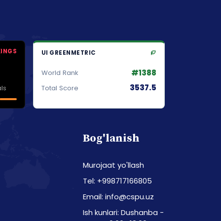
KINGS
UI GREENMETRIC
#1388
World Rank
3537.5
ls
Total Score
Bog'lanish
Murojaat yo'llash
Tel: +998717166805
Email: info@cspu.uz
Ish kunlari: Dushanba -