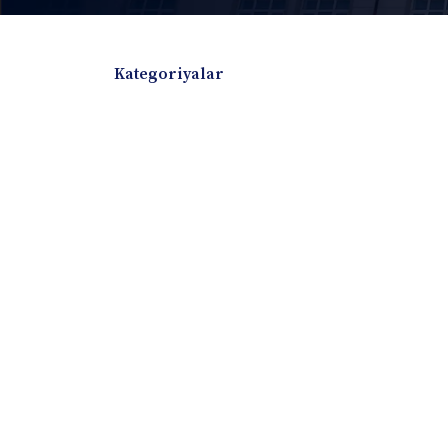
Kategoriyalar
Badiiy adabiyotlar
Boshqa turdagi adabiyotlar
Darslik
Dissertatsiya Avtoreferat
Elektron resurs
Ilmiy to'plam
Jurnal
Kitob albom
Konferensiya materiallari
Laboratoriya ish
Lug'at
Maqolalar
Metodik qo`llanma
Monografiya
Mustaqil ish
Nazorat savollari-testlar
O'quv qo'llanma
O'quv yoki fan dasturlari
O'quv-uslubiy majmua
O'quv-uslubiy qo'llanma
Prezident asarlar
Risola
Taqdimot