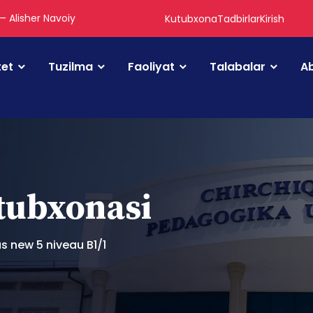
 — Alisher Navoiy
Kutubxona
Tadbirlar
Kirish
tet
Tuzilma
Faoliyat
Talabalar
Ab
utubxonasi
us new 5 niveau B1/1