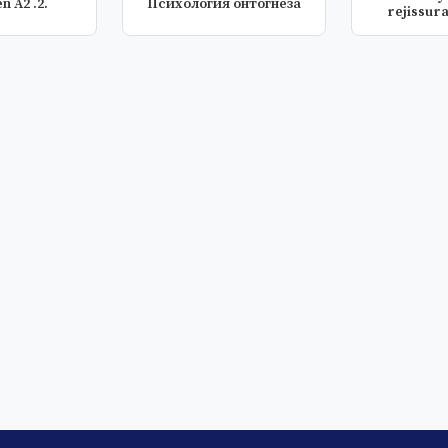
 A2 .2.
Психология онтогнеза
rejissura