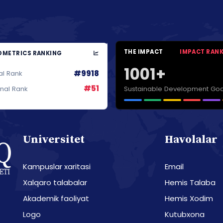
THE IMPACT
IMPACT RAN
METRICS RANKING
1001+
#9918
al Rank
#51
Sustainable Development Goa
onal Rank
Universitet
Havolalar
Kampuslar xaritasi
Email
Xalqaro talabalar
Hemis Talaba
Akademik faoliyat
Hemis Xodim
Logo
Kutubxona