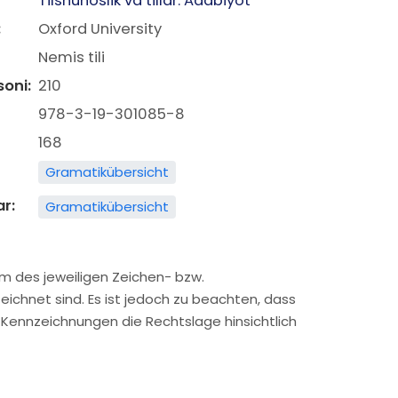
Tilshunoslik va tillar. Adabiyot
:
Oxford University
Nemis tili
soni:
210
978-3-19-301085-8
168
Gramatikübersicht
ar:
Gramatikübersicht
m des jeweiligen Zeichen- bzw.
ichnet sind. Es ist jedoch zu beachten, dass
Kennzeichnungen die Rechtslage hinsichtlich