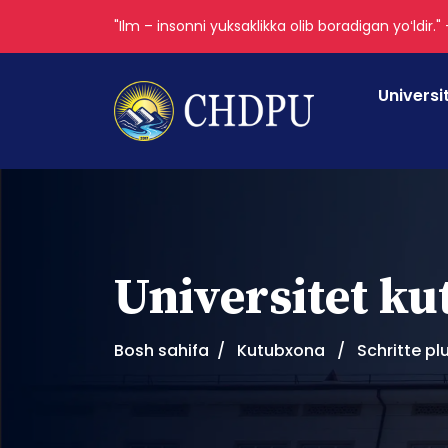
"Ilm – insonni yuksaklikka olib boradigan yoʻldir."
Universi
Universitet k
Bosh sahifa
Kutubxona
Schritte pl