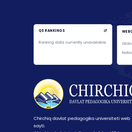
QS RANKINGS
WEBO
Ranking data currently unavailable.
Glob
Nati
Chirchiq davlat pedagogika universiteti web
sayti.