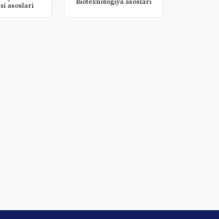
Biotexnologiya asoslari
si asoslari