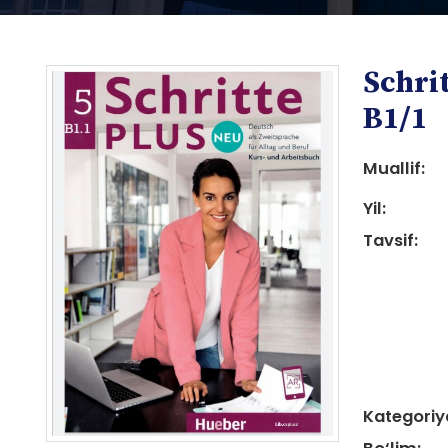
Schri
B1/1
Muallif:
Yil:
i
Tavsif:
i
Kategoriy