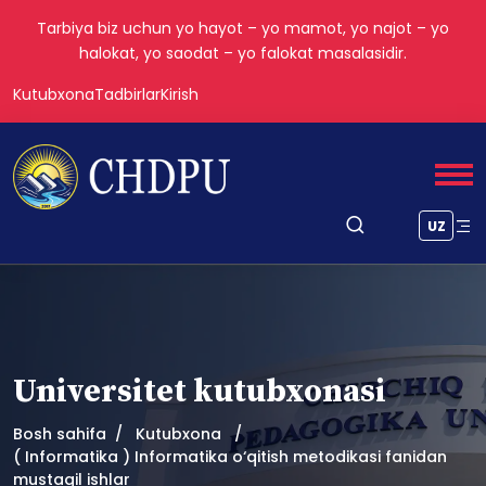
Tarbiya biz uchun yo hayot – yo mamot, yo najot – yo
halokat, yo saodat – yo falokat masalasidir.
Kutubxona
Tadbirlar
Kirish
UZ
Universitet kutubxonasi
Bosh sahifa
Kutubxona
( Informatika ) Informatika o‘qitish metodikasi fanidan
mustaqil ishlar