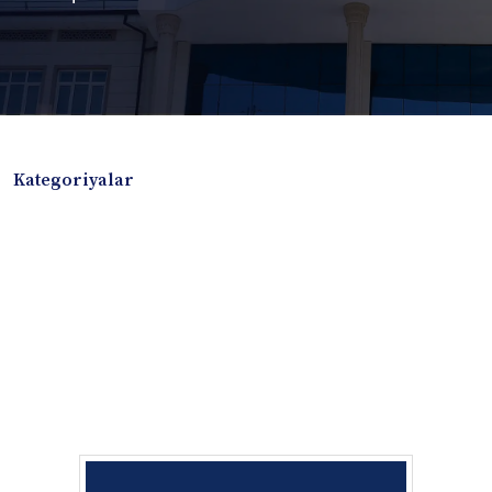
Kategoriyalar
Badiiy adabiyotlar
Boshqa turdagi adabiyotlar
Darslik
Dissertatsiya Avtoreferat
Elektron resurs
Ilmiy to'plam
Jurnal
Kitob albom
Konferensiya materiallari
Laboratoriya ishi
Lug'at
Maqolalar
Metodik qo`llanma
Monografiya
Mustaqil ish
Nazorat savollari-testlar
O'quv qo'llanma
O'quv yoki fan dasturlari
O'quv-uslubiy majmua
O'quv-uslubiy qo'llanma
Prezident asarlari
Risola
Taqdimot