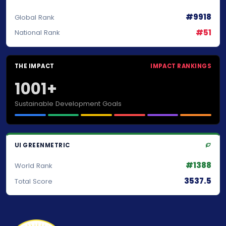
#9918
Global Rank
#51
National Rank
THE IMPACT
IMPACT RANKINGS
1001+
Sustainable Development Goals
UI GREENMETRIC
#1388
World Rank
3537.5
Total Score