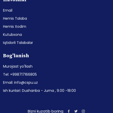
Email
Hemis Talaba
Hemis Xodim
Kutubxona
Iqtidorli Talabalar
Bog'lanish
Murojaat yo'llash
Tel: +998717166805
Email: info@cspu.uz
Ish kunlari: Dushanba - Juma , 9.00 -18:00
Bizni kuzatib boring