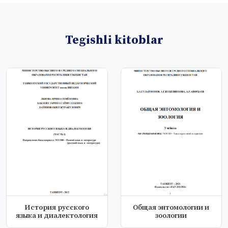
Tegishli kitoblar
История русского
Общая энтомологии и
языка и диалектология
зоологии