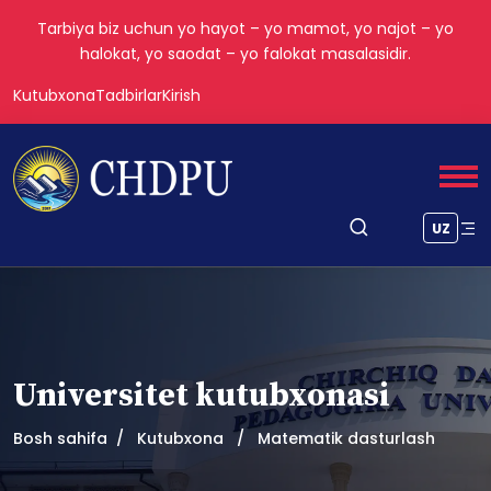
Tarbiya biz uchun yo hayot – yo mamot, yo najot – yo
halokat, yo saodat – yo falokat masalasidir.
Kutubxona
Tadbirlar
Kirish
UZ
Universitet kutubxonasi
Bosh sahifa
Kutubxona
Matematik dasturlash