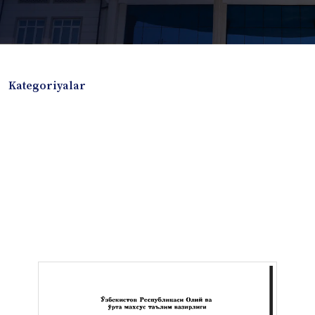
Kategoriyalar
Badiiy adabiyotlar
Boshqa turdagi adabiyotlar
Darslik
Dissertatsiya Avtoreferat
Elektron resurs
Ilmiy to'plam
Jurnal
Kitob albom
Konferensiya materiallari
Laboratoriya ishi
Lug'at
Maqolalar
Metodik qo`llanma
Monografiya
Mustaqil ish
Nazorat savollari-testlar
O'quv qo'llanma
O'quv yoki fan dasturlari
O'quv-uslubiy majmua
O'quv-uslubiy qo'llanma
Prezident asarlari
Risola
Taqdimot