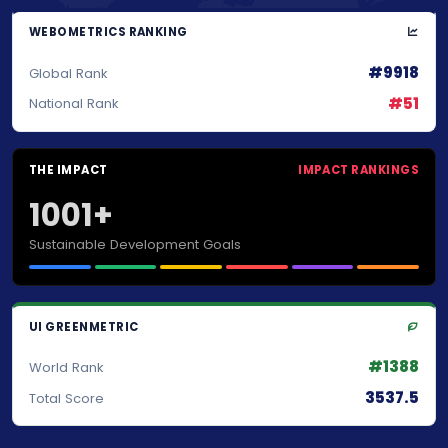
WEBOMETRICS RANKING
#9918
Global Rank
#51
National Rank
THE IMPACT
IMPACT RANKINGS
1001+
Sustainable Development Goals
UI GREENMETRIC
#1388
World Rank
3537.5
Total Score