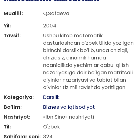
Muallif:
Q.Safaeva
Yil:
2004
Tavsif:
Ushbu kitob matematik
dasturlashdan oʼzbek tilida yozilgan
birinchi darslik boʼlib, unda chiziqli,
chiziqsiz, dinamik hamda
noaniqlikda yechimlar qabul qilish
nazariyasiga doir boʼlgan matritsali
oʼyinlar nazariyasi va tabiat bilan
oʼyinlar tizimli ravishda yoritilgan.
Kategoriya:
Darslik
Bo‘lim:
Biznes va iqtisodiyot
Nashriyot:
«Ibn Sino» nashriyoti
Til:
O'zbek
Sahifalar soni:
324