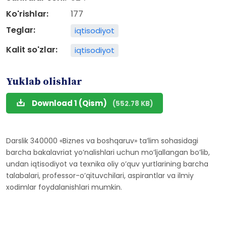
Ko'rishlar:
177
Teglar:
iqtisodiyot
Kalit so'zlar:
iqtisodiyot
Yuklab olishlar
Download 1 (Qism)
(552.78 KB)
Darslik 340000 «Biznes va boshqaruv» taʼlim sohasidagi
barcha bakalavriat yoʼnalishlari uchun moʼljallangan boʼlib,
undan iqtisodiyot va texnika oliy oʼquv yurtlarining barcha
talabalari, professor-oʼqituvchilari, aspirantlar va ilmiy
xodimlar foydalanishlari mumkin.