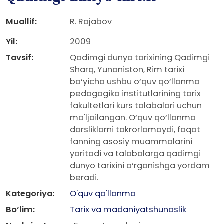
Muallif:
R. Rajabov
Yil:
2009
Tavsif:
Qadimgi dunyo tarixining Qadimgi
Sharq, Yunoniston, Rim tarixi
bo‘yicha ushbu o‘quv qo‘llanma
pedagogika institutlarining tarix
fakultetlari kurs talabalari uchun
mo'ljailangan. O‘quv qo‘llanma
darsliklarni takrorlamaydi, faqat
fanning asosiy muammolarini
yoritadi va talabalarga qadimgi
dunyo tarixini o‘rganishga yordam
beradi.
Kategoriya:
O'quv qo'llanma
Bo‘lim:
Tarix va madaniyatshunoslik