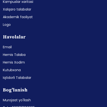
Kampuslar xaritasi
Xalqaro talabalar
Akademik faoliyat
Logo
Havolalar
Email
Hemis Talaba
Hemis Xodim
Kutubxona
Iqtidorli Talabalar
Bog'lanish
Murojaat yo'llash