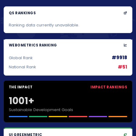
QS RANKINGS
Ranking data currently unavailable.
WEBOMETRICS RANKING
#9918
Global Rank
#51
National Rank
THE IMPACT
IMPACT RANKINGS
1001+
Sustainable Development Goals
UI GREENMETRIC