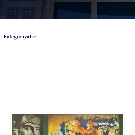
Kategoriyalar
Badiiy adabiyotlar
Boshqa turdagi adabiyotlar
Darslik
Dissertatsiya Avtoreferat
Elektron resurs
Ilmiy to'plam
Jurnal
Kitob albom
Konferensiya materiallari
Laboratoriya ishi
Lug'at
Maqolalar
Metodik qo`llanma
Monografiya
Mustaqil ish
Nazorat savollari-testlar
O'quv qo'llanma
O'quv yoki fan dasturlari
O'quv-uslubiy majmua
O'quv-uslubiy qo'llanma
Prezident asarlari
Risola
Taqdimot