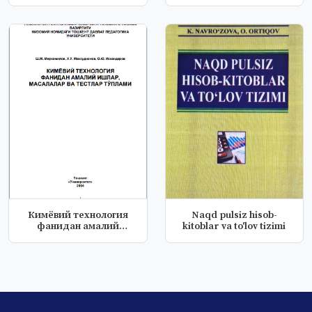
Кимёвий технология
Naqd pulsiz hisob-
фанидан амалий
kitoblar va to'lov tizimi
ишлар, масалалар...