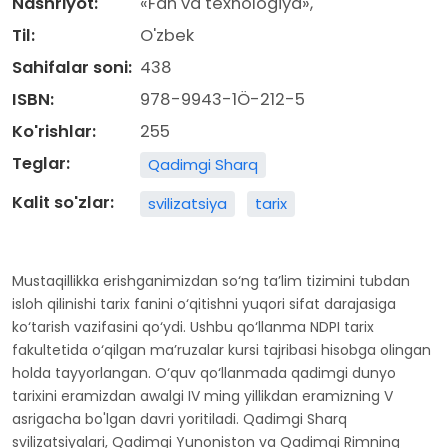
Nashriyot:
«Fan va texnologiya»,
Til:
O'zbek
Sahifalar soni:
438
ISBN:
978-9943-1Ö-212-5
Ko'rishlar:
255
Teglar:
Qadimgi Sharq
Kalit so'zlar:
svilizatsiya
tarix
Mustaqillikka erishganimizdan so‘ng ta’lim tizimini tubdan
isloh qilinishi tarix fanini o‘qitishni yuqori sifat darajasiga
ko‘tarish vazifasini qo‘ydi. Ushbu qo‘llanma NDPI tarix
fakultetida o‘qilgan ma’ruzalar kursi tajribasi hisobga olingan
holda tayyorlangan. O‘quv qo‘llanmada qadimgi dunyo
tarixini eramizdan awalgi IV ming yillikdan eramizning V
asrigacha bo'lgan davri yoritiladi. Qadimgi Sharq
svilizatsiyalari, Qadimgi Yunoniston va Qadimgi Rimning