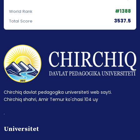
#1388
World Rank
3537.5
Total Score
Chirchiq davlat pedagogika universiteti web sayti.
Chirchiq shahri, Amir Temur ko'chasi 104 uy
.
Universitet