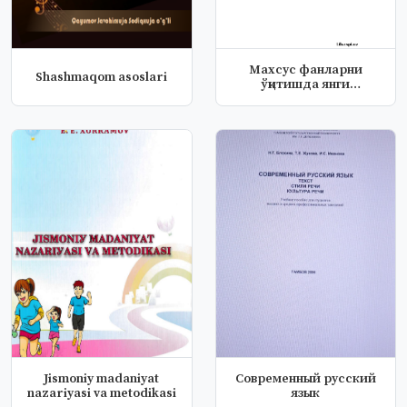
Махсус фанларни
Shashmaqom asoslari
ўқитишда янги
педагогик технология...
Jismoniy madaniyat
Современный русский
nazariyasi va metodikasi
язык