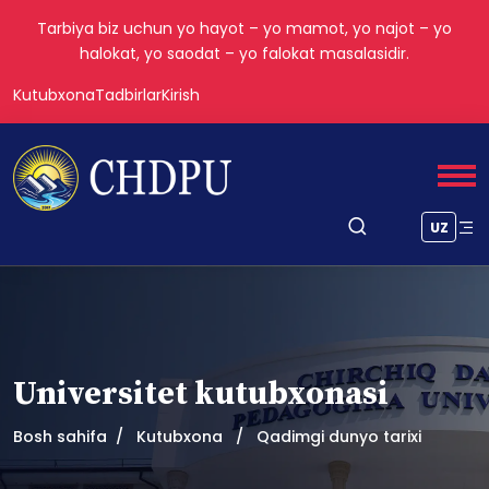
Tarbiya biz uchun yo hayot – yo mamot, yo najot – yo
halokat, yo saodat – yo falokat masalasidir.
Kutubxona
Tadbirlar
Kirish
UZ
Universitet kutubxonasi
Bosh sahifa
Kutubxona
Qadimgi dunyo tarixi