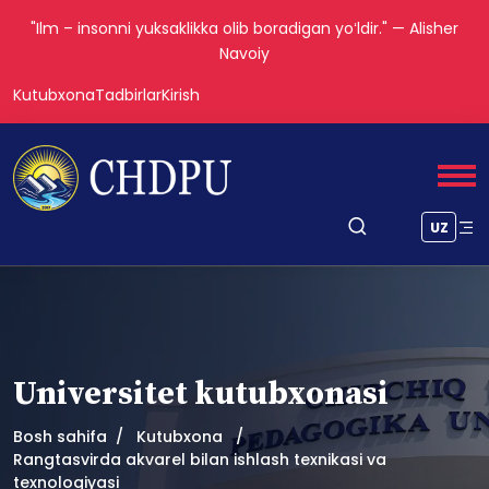
"Ilm – insonni yuksaklikka olib boradigan yoʻldir." — Alisher
Navoiy
Kutubxona
Tadbirlar
Kirish
UZ
Universitet kutubxonasi
Bosh sahifa
Kutubxona
Rangtasvirda akvarel bilan ishlash texnikasi va
texnologiyasi