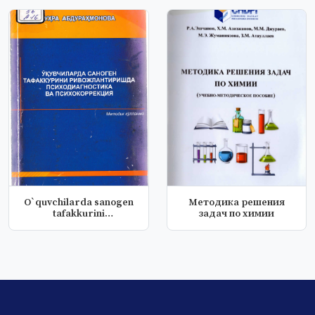
O`quvchilarda sanogen
Методика решения
tafakkurini
задач по химии
rivojlantirishda...