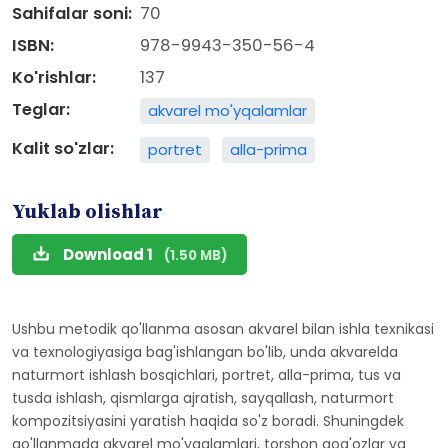
Sahifalar soni:
70
ISBN:
978-9943-350-56-4
Ko'rishlar:
137
Teglar:
akvarel mo'yqalamlar
Kalit so'zlar:
portret
alla-prima
Yuklab olishlar
Download 1
(1.50 MB)
Ushbu metodik qo'llanma asosan akvarel bilan ishla texnikasi
va texnologiyasiga bag'ishlangan bo'lib, unda akvarelda
naturmort ishlash bosqichlari, portret, alla-prima, tus va
tusda ishlash, qismlarga ajratish, sayqallash, naturmort
kompozitsiyasini yaratish haqida so'z boradi. Shuningdek
qo'llanmada akvarel mo'yqalamlari, torshon qog'ozlar va