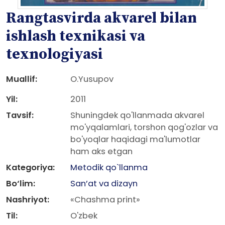
Rangtasvirda akvarel bilan
ishlash texnikasi va
texnologiyasi
Muallif:
O.Yusupov
Yil:
2011
Tavsif:
Shuningdek qo'llanmada akvarel
mo'yqalamlari, torshon qog'ozlar va
bo'yoqlar haqidagi ma'lumotlar
ham aks etgan
Kategoriya:
Metodik qo`llanma
Bo‘lim:
San’at va dizayn
Nashriyot:
«Chashma print»
Til:
O'zbek