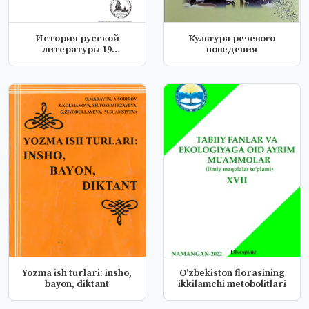
История русской
Культура речевого
литературы 19
поведения
векапервая половина
Yozma ish turlari: insho,
O'zbekiston florasining
bayon, diktant
ikkilamchi metobolitlari