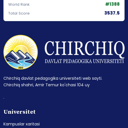
#1388
World Rank
3537.5
Total Score
Chirchiq davlat pedagogika universiteti web sayti.
Chirchiq shahri, Amir Temur ko'chasi 104 uy
.
Universitet
Kampuslar xaritasi