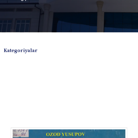
Kategoriyalar
Badiiy adabiyotlar
Boshqa turdagi adabiyotlar
Darslik
Dissertatsiya Avtoreferat
Elektron resurs
Ilmiy to'plam
Jurnal
Kitob albom
Konferensiya materiallari
Laboratoriya ishi
Lug'at
Maqolalar
Metodik qo`llanma
Monografiya
Mustaqil ish
Nazorat savollari-testlar
O'quv qo'llanma
O'quv yoki fan dasturlari
O'quv-uslubiy majmua
O'quv-uslubiy qo'llanma
Prezident asarlari
Risola
Taqdimot