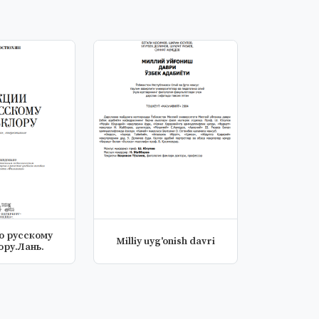
о русскому
Milliy uyg'onish davri
ору.Лань.