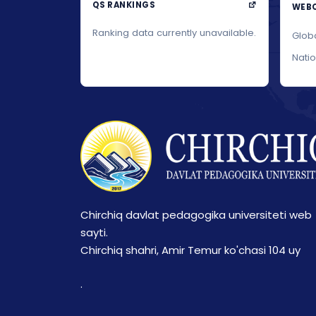
QS RANKINGS
WEBO
Ranking data currently unavailable.
Glob
Nati
Chirchiq davlat pedagogika universiteti web
sayti.
Chirchiq shahri, Amir Temur ko'chasi 104 uy
.