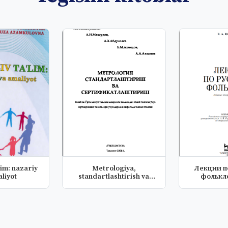
lim: nazariy
Metrologiya,
Лекции п
liyot
standartlashtirish va
фолькл
sertifikatlasht...