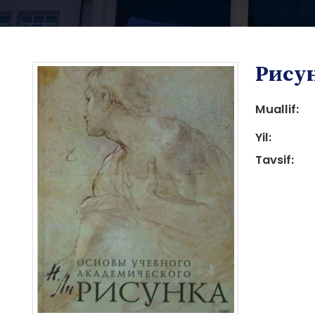
Рису
Muallif:
Yil:
Tavsif:
i
i