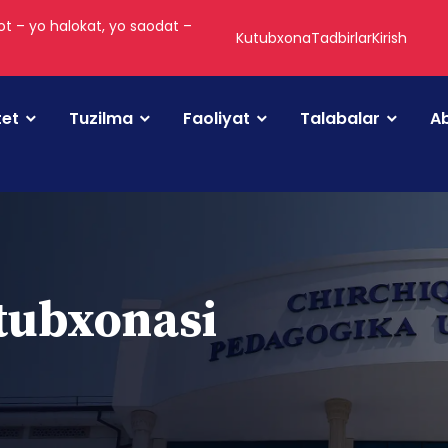
t – yo halokat, yo saodat –
Kutubxona
Tadbirlar
Kirish
tet
Tuzilma
Faoliyat
Talabalar
Ab
utubxonasi