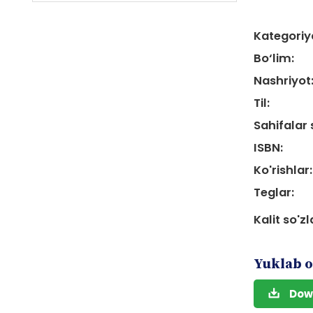
Kategoriy
Bo‘lim:
Nashriyot
Til:
Sahifalar 
ISBN:
Ko'rishlar:
Teglar:
Kalit so'zl
Yuklab o
Dow