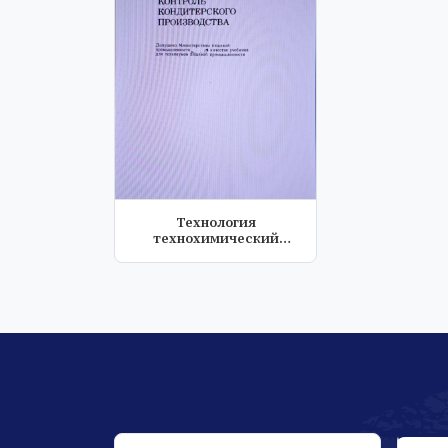
Технология
технохимический
контроль
кондитириского...