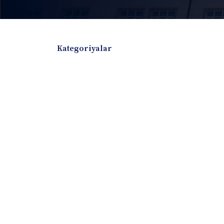
Kategoriyalar
Badiiy adabiyotlar
Boshqa turdagi adabiyotlar
Darslik
Dissertatsiya Avtoreferat
Elektron resurs
Ilmiy to'plam
Jurnal
Kitob albom
Konferensiya materiallari
Laboratoriya ish
Lug'at
Maqolalar
Metodik qo`llanma
Monografiya
Mustaqil ish
Nazorat savollari-testlar
O'quv qo'llanma
O'quv yoki fan dasturlari
O'quv-uslubiy majmua
O'quv-uslubiy qo'llanma
Prezident asarlar
Risola
Taqdimot