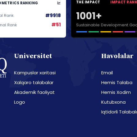
THE IMPACT
IMPACT RAN
METRICS RANKING
1001+
#9918
al Rank
#51
Sustainable Development Goa
onal Rank
Universitet
Havolalar
Kampuslar xaritasi
Email
Xalqaro talabalar
Hemis Talaba
Akademik faoliyat
Hemis Xodim
Logo
Kutubxona
Iqtidorli Talabal