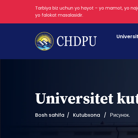
Tarbiya biz uchun yo hayot – yo mamot, yo najo
yo falokat masalasidir.
Universi
Universitet k
Bosh sahifa
Kutubxona
Рисунок.