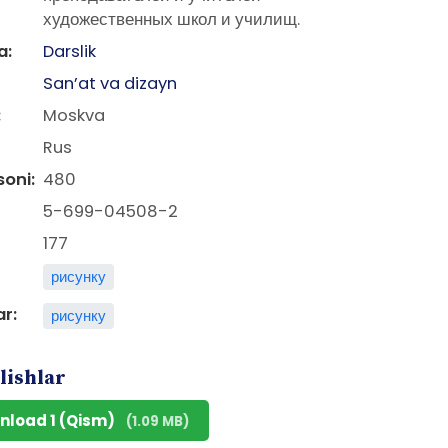
художественных школ и училищ.
a:
Darslik
San’at va dizayn
:
Moskva
Rus
soni:
480
5-699-04508-2
177
рисунку
ar:
рисунку
lishlar
nload 1 (Qism)
(1.09 MB)