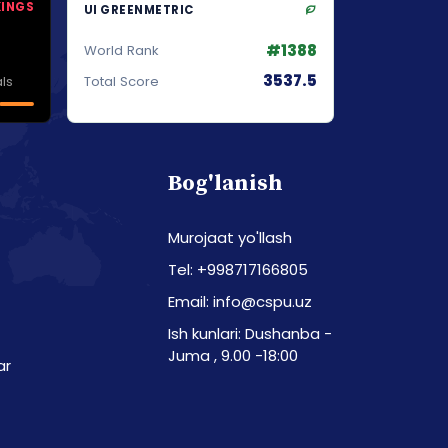
KINGS
UI GREENMETRIC
#1388
World Rank
3537.5
ls
Total Score
Bog'lanish
Murojaat yo'llash
Tel: +998717166805
Email: info@cspu.uz
Ish kunlari: Dushanba -
Juma , 9.00 -18:00
ar