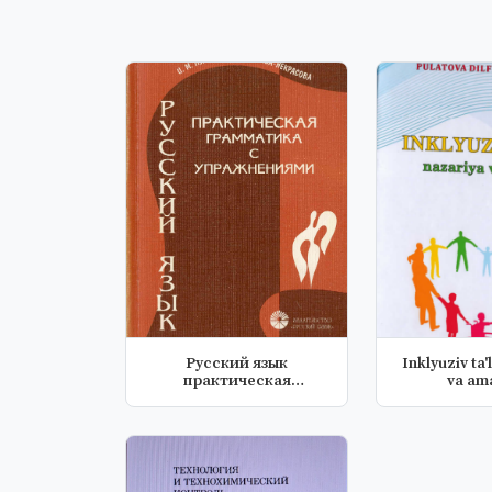
Русский язык
Inklyuziv ta'
практическая
va ama
граматика