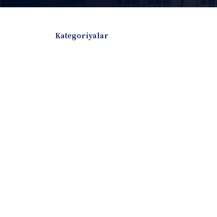
Kategoriyalar
Badiiy adabiyotlar
Boshqa turdagi adabiyotlar
Darslik
Dissertatsiya Avtoreferat
Elektron resurs
Ilmiy to'plam
Jurnal
Kitob albom
Konferensiya materiallari
Laboratoriya ish
Lug'at
Maqolalar
Metodik qo`llanma
Monografiya
Mustaqil ish
Nazorat savollari-testlar
O'quv qo'llanma
O'quv yoki fan dasturlari
O'quv-uslubiy majmua
O'quv-uslubiy qo'llanma
Prezident asarlar
Risola
Taqdimot