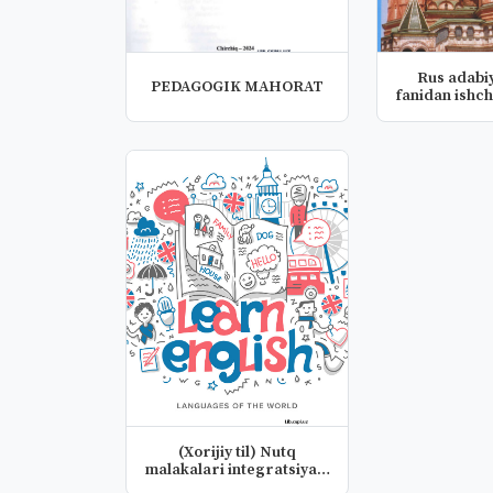
Rus adabiy
PEDAGOGIK MAHORAT
fanidan ishch
(Xorijiy til) Nutq
malakalari integratsiyasi
fanid...