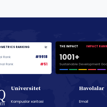
THE IMPACT
IMPACT RAN
METRICS RANKING
1001+
#9918
al Rank
#51
Sustainable Development Goa
onal Rank
Universitet
Havolalar
Kampuslar xaritasi
Email