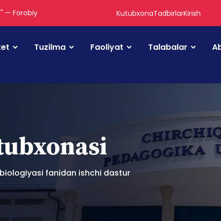
." — Forobiy
Kutubxona
Tadbirlar
Kirish
tet
Tuzilma
Faoliyat
Talabalar
Ab
utubxonasi
 biologiyasi fanidan ishchi dastur