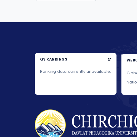
QS RANKINGS
WEBO
Ranking data currently unavailable.
Glob
Nati