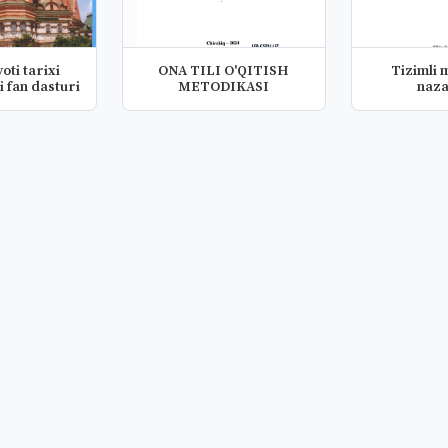
oti tarixi
ONA TILI O'QITISH
Tizimli
i fan dasturi
METODIKASI
naza