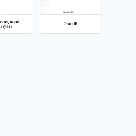
 menejment
Ona tili
riyasi