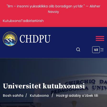
"Ilm – insonni yuksaklikka olib boradigan yoʻldir." — Alisher
Navoiy
Kutubxona
Tadbirlar
Kirish
UZ
Universitet kutubxonasi
Bosh sahifa
Kutubxona
Hozirgi adabiy o'zbek tili