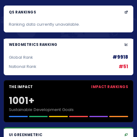
QS RANKINGS
Ranking data currently unavailable.
WEBOMETRICS RANKING
#9918
Global Rank
#51
National Rank
THE IMPACT
IMPACT RANKINGS
1001+
Sustainable Development Goals
UI GREENMETRIC