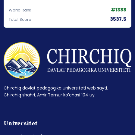
#1388
World Rank
3537.5
Total Score
Chirchiq davlat pedagogika universiteti web sayti.
Chirchiq shahri, Amir Temur ko'chasi 104 uy
.
Universitet