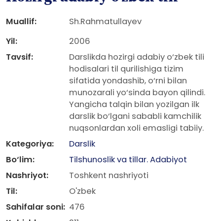
Muallif:
Sh.Rahmatullayev
Yil:
2006
Tavsif:
Darslikda hozirgi adabiy o‘zbek tili
hodisalari til qurilishiga tizim
sifatida yondashib, o‘rni bilan
munozarali yo‘sinda bayon qilindi.
Yangicha talqin bilan yozilgan ilk
darslik bo‘lgani sababli kamchilik
nuqsonlardan xoli emasligi tabiiy.
Kategoriya:
Darslik
Bo‘lim:
Tilshunoslik va tillar. Adabiyot
Nashriyot:
Toshkent nashriyoti
Til:
O'zbek
Sahifalar soni:
476