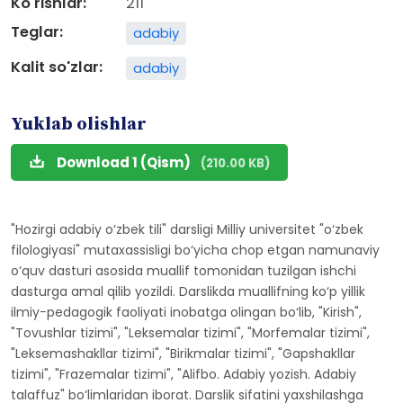
Ko'rishlar:
211
Teglar:
adabiy
Kalit so'zlar:
adabiy
Yuklab olishlar
Download 1 (Qism)
(210.00 KB)
"Hozirgi adabiy o‘zbek tili" darsligi Milliy universitet "o‘zbek
filologiyasi" mutaxassisligi bo‘yicha chop etgan namunaviy
o‘quv dasturi asosida muallif tomonidan tuzilgan ishchi
dasturga amal qilib yozildi. Darslikda muallifning ko‘p yillik
ilmiy−pedagogik faoliyati inobatga olingan bo‘lib, "Kirish",
"Tovushlar tizimi", "Leksemalar tizimi", "Morfemalar tizimi",
"Leksemashakllar tizimi", "Birikmalar tizimi", "Gapshakllar
tizimi", "Frazemalar tizimi", "Alifbo. Adabiy yozish. Adabiy
talaffuz" bo‘limlaridan iborat. Darslik sifatini yaxshilashga