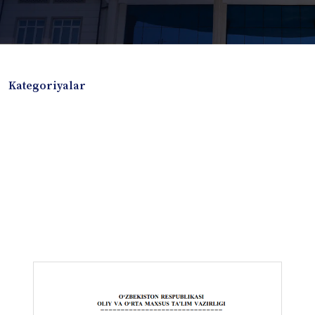
Kategoriyalar
Badiiy adabiyotlar
Boshqa turdagi adabiyotlar
Darslik
Dissertatsiya Avtoreferat
Elektron resurs
Ilmiy to'plam
Jurnal
Kitob albom
Konferensiya materiallari
Laboratoriya ishi
Lug'at
Maqolalar
Metodik qo`llanma
Monografiya
Mustaqil ish
Nazorat savollari-testlar
O'quv qo'llanma
O'quv yoki fan dasturlari
O'quv-uslubiy majmua
O'quv-uslubiy qo'llanma
Prezident asarlari
Risola
Taqdimot