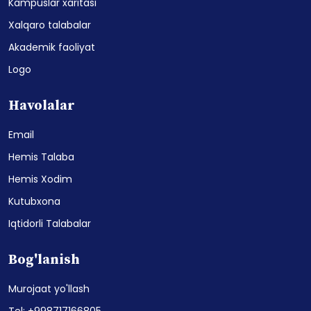
Kampuslar xaritasi
Xalqaro talabalar
Akademik faoliyat
Logo
Havolalar
Email
Hemis Talaba
Hemis Xodim
Kutubxona
Iqtidorli Talabalar
Bog'lanish
Murojaat yo'llash
Tel: +998717166805