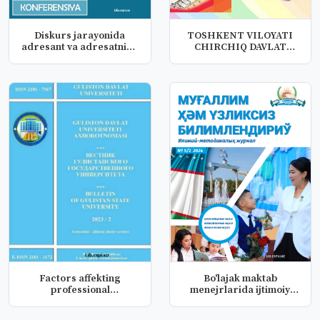
Diskurs jarayonida
TOSHKENT VILOYATI
adresant va adresatning
CHIRCHIQ DAVLAT
nolison...
PEDAGOGIKA INSTI...
Factors affekting
Bo'lajak maktab
professional
menejrlarida ijtimoiy
development of the...
kompetentlik...