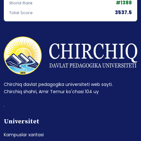
#1388
World Rank
3537.5
Total Score
Chirchiq davlat pedagogika universiteti web sayti.
Chirchiq shahri, Amir Temur ko'chasi 104 uy
.
Universitet
Kampuslar xaritasi