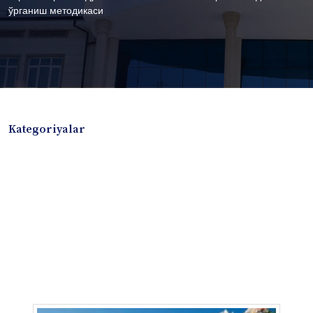
ўрганиш методикаси
Kategoriyalar
Badiiy adabiyotlar
Boshqa turdagi adabiyotlar
Darslik
Dissertatsiya Avtoreferat
Elektron resurs
Ilmiy to'plam
Jurnal
Kitob albom
Konferensiya materiallari
Laboratoriya ishi
Lug'at
Maqolalar
Metodik qo`llanma
Monografiya
Mustaqil ish
Nazorat savollari-testlar
O'quv qo'llanma
O'quv yoki fan dasturlari
O'quv-uslubiy majmua
O'quv-uslubiy qo'llanma
Prezident asarlari
Risola
Taqdimot