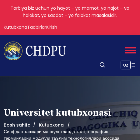
Tarbiya biz uchun yo hayot – yo mamot, yo najot – yo
halokat, yo saodat – yo falokat masalasidir.
Kutubxona
Tadbirlar
Kirish
UZ
Universitet kutubxonasi
Bosh sahifa
Kutubxona
Синфдан ташқари машғулотларда халқ географик
терминларни модулли таълим технологиялари асосида