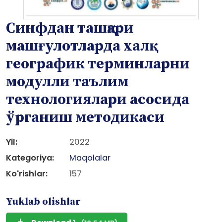
Синфдан ташқари
машғулотларда халқ
географик терминларни
модулли таълим
технологиялари асосида
ўрганиш методикаси
Yil:
2022
Kategoriya:
Maqolalar
Ko'rishlar:
157
Yuklab olishlar