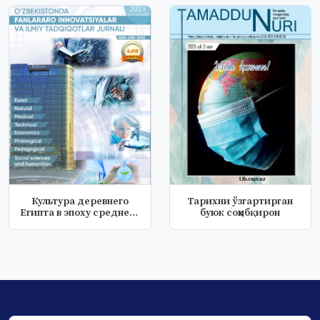
Культура деревнего
Тарихни ўзгартирган
Eгипта в эпоху среднего
буюк соҳибқирон
царства...