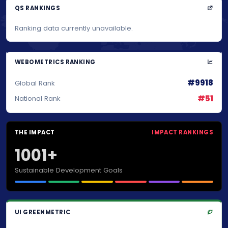
QS RANKINGS
Ranking data currently unavailable.
WEBOMETRICS RANKING
#9918
Global Rank
#51
National Rank
THE IMPACT
IMPACT RANKINGS
1001+
Sustainable Development Goals
UI GREENMETRIC