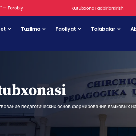
." — Forobiy
Kutubxona
Tadbirlar
Kirish
tet
Tuzilma
Faoliyat
Talabalar
Ab
utubxonasi
вование педагогических основ формирования языковых н