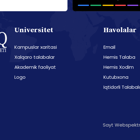
Universitet
Havolalar
Kampuslar xaritasi
Email
Xalqaro talabalar
Hemis Talaba
Akademik faoliyat
Hemis Xodim
Logo
Kutubxona
Iqtidorli Talabal
Sayt Webspektr 