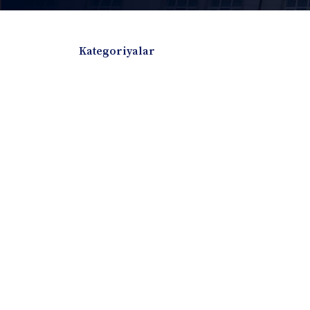
Kategoriyalar
Badiiy adabiyotlar
Boshqa turdagi adabiyotlar
Darslik
Dissertatsiya Avtoreferat
Elektron resurs
Ilmiy to'plam
Jurnal
Kitob albom
Konferensiya materiallari
Laboratoriya ish
Lug'at
Maqolalar
Metodik qo`llanma
Monografiya
Mustaqil ish
Nazorat savollari-testlar
O'quv qo'llanma
O'quv yoki fan dasturlari
O'quv-uslubiy majmua
O'quv-uslubiy qo'llanma
Prezident asarlar
Risola
Taqdimot