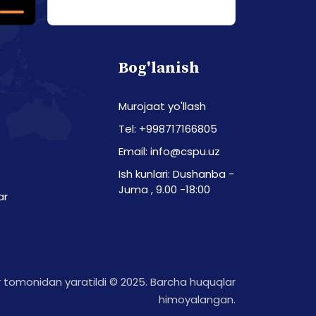
Bog'lanish
Murojaat yo'llash
Tel: +998717166805
Email: info@cspu.uz
Ish kunlari: Dushanba -
Juma , 9.00 -18:00
ar
tomonidan yaratildi © 2025. Barcha huquqlar
himoyalangan.