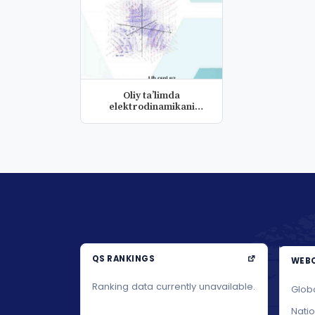
Oliy ta’limda
elektrodinamikani
axborot texnologiy...
QS RANKINGS
WEBO
Ranking data currently unavailable.
Glob
Nati