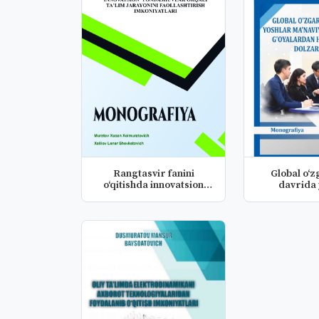
Rangtasvir fanini
Global o‘z
o‘qitishda innovatsion
davrida 
yondashuv...
ma’naviya