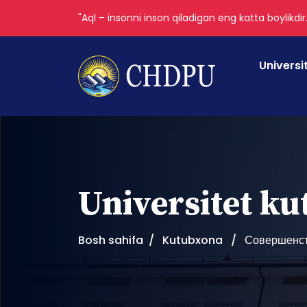
"Aql – insonni inson qiladigan eng katta boylikdir
Universi
Universitet k
Bosh sahifa
Kutubxona
Совершенст