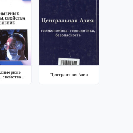
лимерные
Централтная Азия
, свойства и
менени...