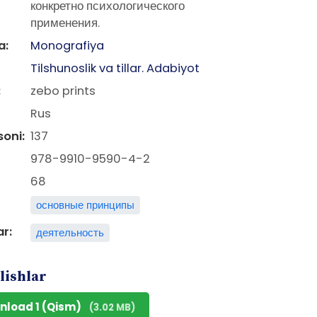
конкретно психологического
применения.
a:
Monografiya
Tilshunoslik va tillar. Adabiyot
:
zebo prints
Rus
soni:
137
978-9910-9590-4-2
68
основные принципы
ar:
деятельность
lishlar
nload 1 (Qism)
(3.02 MB)