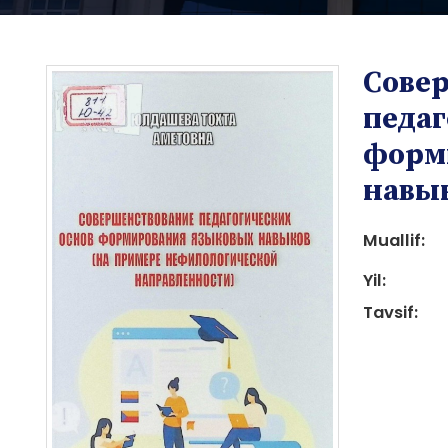
Сове
педаг
форм
навы
i
Muallif:
Yil:
Tavsif:
i