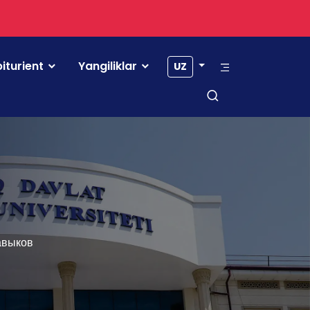
iturient
Yangiliklar
UZ
авыков