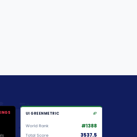
KINGS
UI GREENMETRIC
#1388
World Rank
3537.5
ls
Total Score