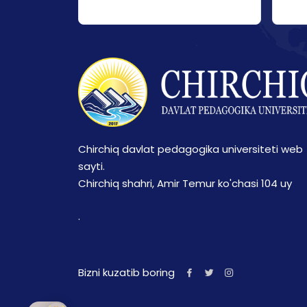
Chirchiq davlat pedagogika universiteti web
sayti.
Chirchiq shahri, Amir Temur ko'chasi 104 uy
.
Bizni kuzatib boring