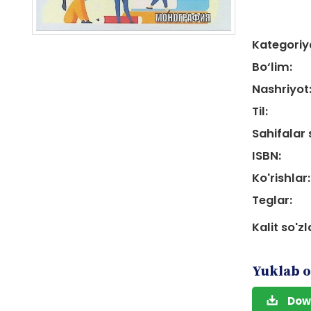
Kategoriy
Bo‘lim:
Nashriyot
Til:
Sahifalar 
ISBN:
Ko'rishlar:
Teglar:
Kalit so'zl
Yuklab o
Dow