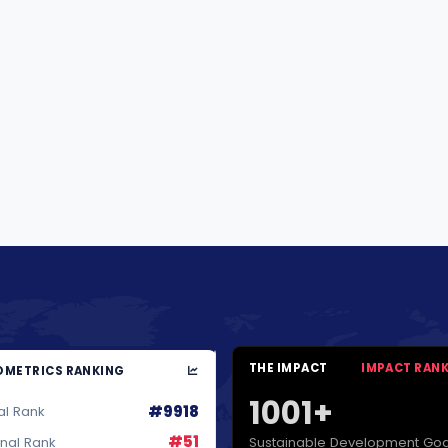
THE IMPACT
IMPACT RAN
METRICS RANKING
1001+
#9918
al Rank
#51
Sustainable Development Goa
onal Rank