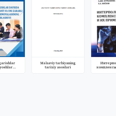
garishlar
Ma’naviy tarbiyaning
Интерпо
yoshlar
tarixiy asoslari
комплексы
ti va...
их при