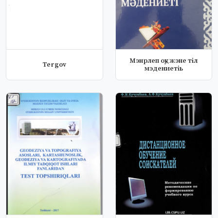
Мэнрлеп оқу жэне тіл
Tergov
мэдениетіь