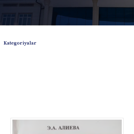
Kategoriyalar
Badiiy adabiyotlar
Boshqa turdagi adabiyotlar
Darslik
Dissertatsiya Avtoreferat
Elektron resurs
Ilmiy to'plam
Jurnal
Kitob albom
Konferensiya materiallari
Laboratoriya ishi
Lug'at
Maqolalar
Metodik qo`llanma
Monografiya
Mustaqil ish
Nazorat savollari-testlar
O'quv qo'llanma
O'quv yoki fan dasturlari
O'quv-uslubiy majmua
O'quv-uslubiy qo'llanma
Prezident asarlari
Risola
Taqdimot