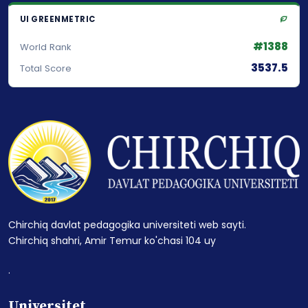
UI GREENMETRIC
#1388
World Rank
3537.5
Total Score
Chirchiq davlat pedagogika universiteti web sayti.
Chirchiq shahri, Amir Temur ko'chasi 104 uy
.
Universitet