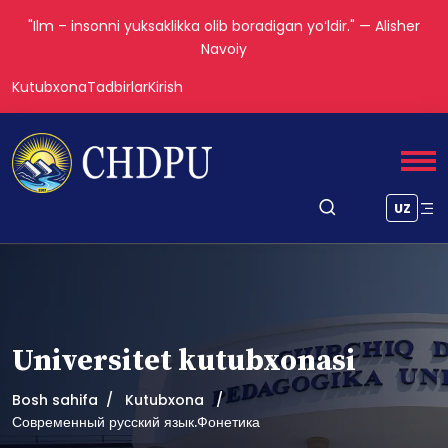
"Ilm – insonni yuksaklikka olib boradigan yoʻldir." — Alisher
Navoiy
Kutubxona
Tadbirlar
Kirish
UZ
Universitet kutubxonasi
Bosh sahifa
Kutubxona
Современный русский язык.Фонетика