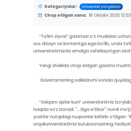
Kategoriyalar:
Universitet yangiliklari
Chop etilgan sana:
16 Oktabr 2025 13:53
“Ta’lim ziyosi” gazetasi o‘z muxlislari uchun
xos dizayn va kontentga ega bo‘lib, unda ta’l
universitetimizda amalga oshirilayotgan islo
Yangi shaklda chop etilgan gazeta mushtar
Gazetamizning sakkizinchi sonida quyidagi 
“Xalqaro qizlar kuni” universitetimiz bo‘yla
haqida so‘z boradi. "... Elga e’tibor" nomli m
yoshlar nutqidagi nuqsonlar keltirib o‘tilgan. 
orqaliuniversitetimiz kutubxonasining faoliya