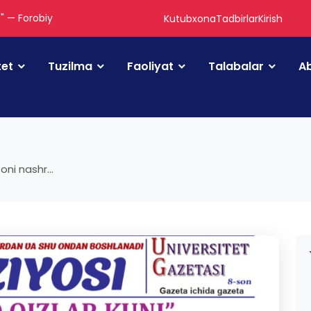
." — Forobiy
Kutubxona
Tadbirlar
Kirish
tet
Tuzilma
Faoliyat
Talabalar
Ab
ni nashr...