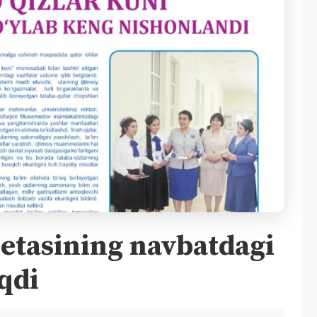
zetasining navbatdagi
qdi