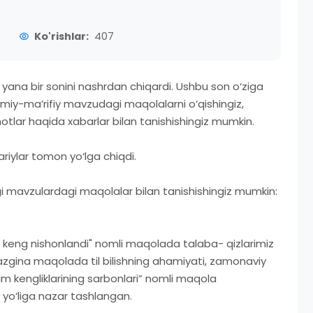
Ko'rishlar:
407
 yana bir sonini nashrdan chiqardi. Ushbu son o‘ziga
imiy-ma’rifiy mavzudagi maqolalarni o‘qishingiz,
hotlar haqida xabarlar bilan tanishishingiz mumkin.
iylar tomon yo‘lga chiqdi.
mavzulardagi maqolalar bilan tanishishingiz mumkin:
b keng nishonlandi" nomli maqolada talaba- qizlarimiz
o‘jazgina maqolada til bilishning ahamiyati, zamonaviy
“Ilm kengliklarining sarbonlari” nomli maqola
t yo‘liga nazar tashlangan.