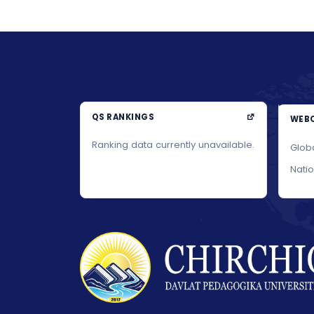
QS RANKINGS
WEBO
Ranking data currently unavailable.
Glob
Nati