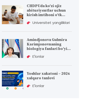
CHDPUda ko‘zi ojiz
abituriyentlar uchun
kirish imtihoni o‘tk...
Universitet yangiliklari
Amindjonova Gulmira
Karimjonovnaning
biologiya fanlari bо‘yi...
E'lonlar
Yoshlar xakatoni – 2026
xalqaro tanlovi
E'lonlar