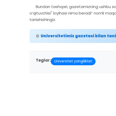
Bundan tashqari, gazetamizning ushbu sonida
o‘qituvchisi" loyihasi nima beradi” nomli maqol
tanishishingiz.
Universitetimiz gazetasi bilan tan
Teglar:
Universitet yangiliklari