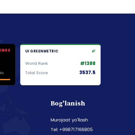
KINGS
UI GREENMETRIC
#1388
World Rank
3537.5
ls
Total Score
Bog'lanish
Murojaat yo'llash
Tel: +998717166805