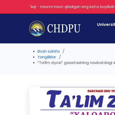
"Aql – insonni inson qiladigan eng katta boylikdir
Universi
Bosh sahifa
Yangiliklar
“Ta’lim ziyosi” gazetasining navbatdagi so