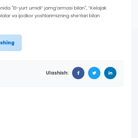
 "El-yurt umidi” jamg‘armasi bilan", “Kelajak
alar va ijodkor yoshlarimizning she’rlari bilan
ishing
Ulashish: