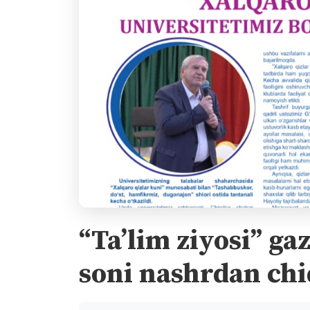
“Ta’lim ziyosi” ga
soni nashrdan chi