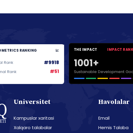
THE IMPACT
IMPACT RAN
METRICS RANKING
1001+
#9918
al Rank
#51
Sustainable Development Goa
onal Rank
Universitet
Havolalar
Kampuslar xaritasi
Email
Xalqaro talabalar
Hemis Talaba