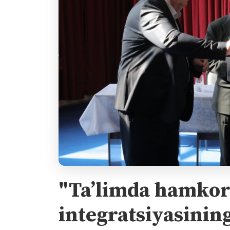
"Ta’limda hamkorl
integratsiyasinin