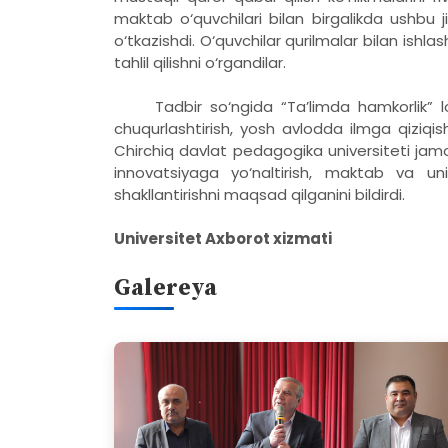
maktab o‘quvchilari bilan birgalikda ushbu 
o‘tkazishdi. O‘quvchilar qurilmalar bilan ishlash
tahlil qilishni o‘rgandilar.
Tadbir so‘ngida “Ta’limda hamkorlik” loyih
chuqurlashtirish, yosh avlodda ilmga qiziqish 
Chirchiq davlat pedagogika universiteti jamo
innovatsiyaga yo‘naltirish, maktab va uni
shakllantirishni maqsad qilganini bildirdi.
Universitet Axborot xizmati
Galereya