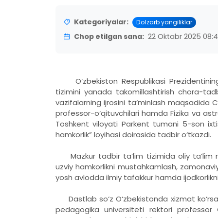
Kategoriyalar:
Dolzarb yangiliklar
Chop etilgan sana:
22 Oktabr 2025 08:
O‘zbekiston Respublikasi Prezidentining 
tizimini yanada takomillashtirish chora-tadb
vazifalarning ijrosini ta’minlash maqsadida C
professor-o‘qituvchilari hamda Fizika va ast
Toshkent viloyati Parkent tumani 5-son ix
hamkorlik” loyihasi doirasida tadbir o‘tkazdi.
Mazkur tadbir ta’lim tizimida oliy ta’li
uzviy hamkorlikni mustahkamlash, zamonaviy 
yosh avlodda ilmiy tafakkur hamda ijodkorlikni r
Dastlab so‘z O‘zbekistonda xizmat ko‘rsatga
pedagogika universiteti rektori professor 