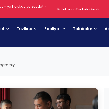
t – yo halokat, yo saodat –
Kutubxona
Tadbirlar
Kirish
tet
Tuzilma
Faoliyat
Talabalar
Ab
gratsiy...