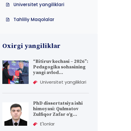
Universitet yangiliklari
Tahliliy Maqolalar
Oxirgi yangiliklar
“Bitiruv kechasi – 2026”:
Pedagogika sohasining
yangi avlod...
Universitet yangiliklari
PhD dissertatsiya ishi
himoyasi: Qulmatov
Zulfiqor Zafar o‘g...
E'lonlar