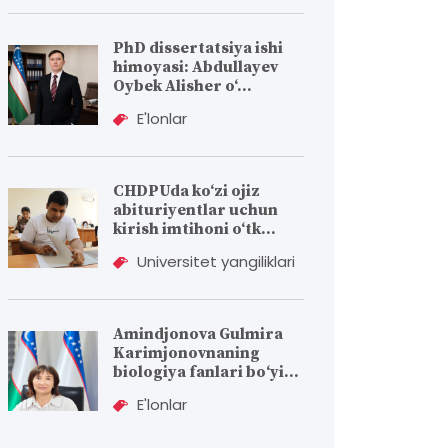
PhD dissertatsiya ishi
himoyasi: Abdullayev
Oybek Alisher o‘...
E'lonlar
CHDPUda ko‘zi ojiz
abituriyentlar uchun
kirish imtihoni o‘tk...
Universitet yangiliklari
Amindjonova Gulmira
Karimjonovnaning
biologiya fanlari bо‘yi...
E'lonlar