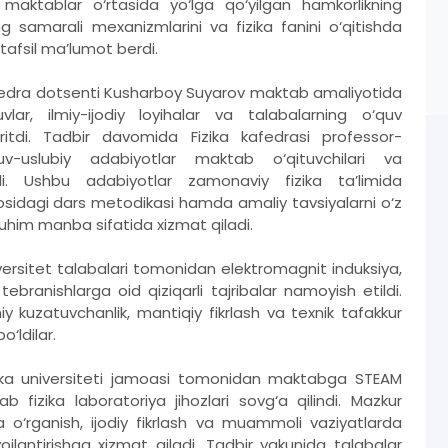
maktablar o‘rtasida yo‘lga qo‘yilgan hamkorlikning
ing samarali mexanizmlarini va fizika fanini o‘qitishda
tafsil ma’lumot berdi.
kafedra dotsenti Kusharboy Suyarov maktab amaliyotida
lar, ilmiy-ijodiy loyihalar va talabalarning o‘quv
uritdi. Tadbir davomida Fizika kafedrasi professor-
uv-uslubiy adabiyotlar maktab o‘qituvchilari va
ldi. Ushbu adabiyotlar zamonaviy fizika ta’limida
 asosidagi dars metodikasi hamda amaliy tavsiyalarni o‘z
 muhim manba sifatida xizmat qiladi.
ersitet talabalari tomonidan elektromagnit induksiya,
ebranishlarga oid qiziqarli tajribalar namoyish etildi.
lmiy kuzatuvchanlik, mantiqiy fikrlash va texnik tafakkur
‘ldilar.
 universiteti jamoasi tomonidan maktabga STEAM
fizika laboratoriya jihozlari sovg‘a qilindi. Mazkur
a o‘rganish, ijodiy fikrlash va muammoli vaziyatlarda
vojlantirishga xizmat qiladi. Tadbir yakunida talabalar