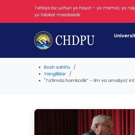
Tarbiya biz uchun yo hayot – yo mamot, yo najo
yo falokat masalasidir.
Universi
Bosh sahifa
Yangiliklar
"Ta’limda hamkorlik” – ilm va amaliyot inte