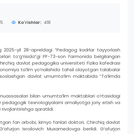
45
Ko'rishlar:
418
2025-yil 28-apreldagi “Pedagog kadrlar tayyorlash
irlari to‘g‘risida”gi PF-73-son Farmonida belgilangan
hirchiq davlat pedagogika universiteti Fizika kafedrasi
ronomiya ta’lim yo‘nalishida tahsil olayotgan talabalar
tisoslashgan davlat umumta’lim maktabida “Ta’limda
m muassasalari bilan umumta’lim maktablari o‘rtasidagi
pedagogik texnologiyalarni amaliyotga joriy etish va
ivojlantirishga qaratildi.
n fan arbobi, kimyo fanlari doktori, Chirchiq davlat
G‘afurjon Isroilovich Muxamedovga berildi. G‘afurjon