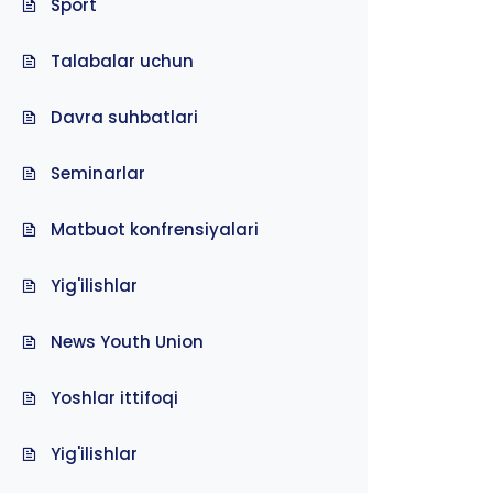
Sport
Talabalar uchun
Davra suhbatlari
Seminarlar
Matbuot konfrensiyalari
Yig'ilishlar
News Youth Union
Yoshlar ittifoqi
Yig'ilishlar