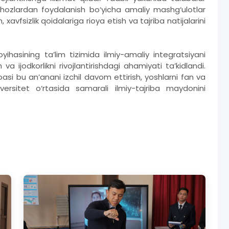
jihozlardan foydalanish bo‘yicha amaliy mashg‘ulotlar
, xavfsizlik qoidalariga rioya etish va tajriba natijalarini
asining ta’lim tizimida ilmiy-amaliy integratsiyani
va ijodkorlikni rivojlantirishdagi ahamiyati ta’kidlandi.
asi bu an’anani izchil davom ettirish, yoshlarni fan va
versitet o‘rtasida samarali ilmiy-tajriba maydonini