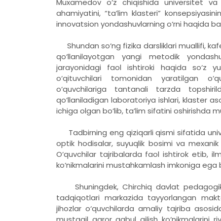
Muxamedov o‘z chiqishida universitet va 
ahamiyatini, “ta’lim klasteri” konsepsiyasin
innovatsion yondashuvlarning o‘rni haqida ba
Shundan so‘ng fizika darsliklari muallifi, 
qo‘llanilayotgan yangi metodik yondashuv
jarayonidagi faol ishtiroki haqida so‘z y
o‘qituvchilari tomonidan yaratilgan o‘q
o‘quvchilariga tantanali tarzda topshiri
qo‘llaniladigan laboratoriya ishlari, klaster
ichiga olgan bo‘lib, ta’lim sifatini oshirishda
Tadbirning eng qiziqarli qismi sifatida univ
optik hodisalar, suyuqlik bosimi va mexanik t
O‘quvchilar tajribalarda faol ishtirok etib, i
ko‘nikmalarini mustahkamlash imkoniga ega bo
Shuningdek, Chirchiq davlat pedagogika
tadqiqotlari markazida tayyorlangan maktab 
jihozlar o‘quvchilarda amaliy tajriba asosid
mustaqil qaror qabul qilish ko‘nikmalarini ri