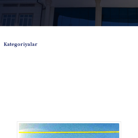
Kategoriyalar
Badiiy adabiyotlar
Boshqa turdagi adabiyotlar
Darslik
Dissertatsiya Avtoreferat
Elektron resurs
Ilmiy to'plam
Jurnal
Kitob albom
Konferensiya materiallari
Laboratoriya ishi
Lug'at
Maqolalar
Metodik qo`llanma
Monografiya
Mustaqil ish
Nazorat savollari-testlar
O'quv qo'llanma
O'quv yoki fan dasturlari
O'quv-uslubiy majmua
O'quv-uslubiy qo'llanma
Prezident asarlari
Risola
Taqdimot