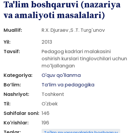
Ta'lim boshqaruvi (nazariya
va amaliyoti masalalari)
Muallif:
R.X. Djurаev ,S .T. Turg`unov
Yil:
2013
Tavsif:
Pedagog kadrlari malakasini
oshirish kurslari tinglovchilari uchun
moʼljallangan
Kategoriya:
O'quv qo'llanma
Bo‘lim:
Ta’lim va pedagogika
Nashriyot:
Toshkent
Til:
O'zbek
Sahifalar soni:
146
Ko'rishlar:
196
Teglar:
Ta'lim muassasalarida boshqaruv