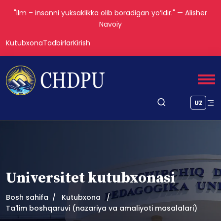
"Ilm – insonni yuksaklikka olib boradigan yoʻldir." — Alisher
Navoiy
Kutubxona
Tadbirlar
Kirish
UZ
Universitet kutubxonasi
Bosh sahifa
Kutubxona
Ta'lim boshqaruvi (nazariya va amaliyoti masalalari)