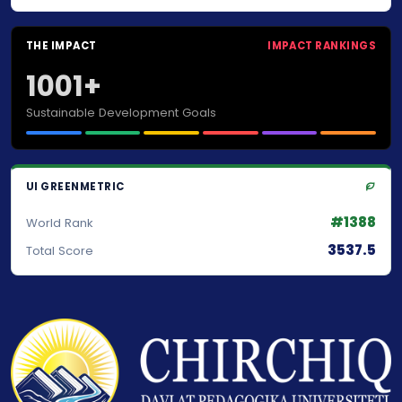
THE IMPACT
IMPACT RANKINGS
1001+
Sustainable Development Goals
UI GREENMETRIC
#1388
World Rank
3537.5
Total Score