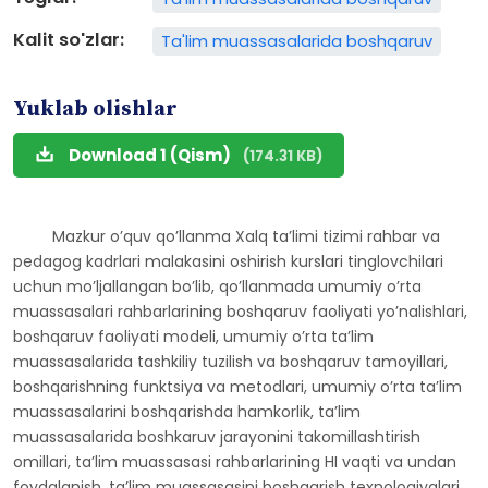
Kalit so'zlar:
Ta'lim muassasalarida boshqaruv
Yuklab olishlar
Download 1 (Qism)
(174.31 KB)
Mazkur oʼquv qoʼllanma Xalq taʼlimi tizimi rahbar va
pedagog kadrlari malakasini oshirish kurslari tinglovchilari
uchun moʼljallangan boʼlib, qoʼllanmada umumiy oʼrta
muassasalari rahbarlarining boshqaruv faoliyati yoʼnalishlari,
boshqaruv faoliyati modeli, umumiy oʼrta taʼlim
muassasalarida tashkiliy tuzilish va boshqaruv tamoyillari,
boshqarishning funktsiya va metodlari, umumiy oʼrta taʼlim
muassasalarini boshqarishda hamkorlik, taʼlim
muassasalarida boshkaruv jarayonini takomillashtirish
omillari, taʼlim muassasasi rahbarlarining HI vaqti va undan
foydalanish, taʼlim muassasasini boshqarish texnologiyalari,