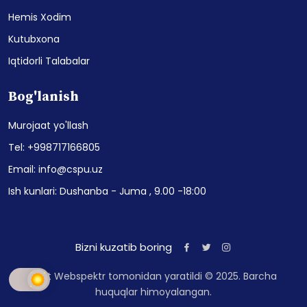
Hemis Xodim
Kutubxona
Iqtidorli Talabalar
Bog'lanish
Murojaat yo'llash
Tel: +998717166805
Email: info@cspu.uz
Ish kunlari: Dushanba - Juma , 9.00 -18:00
Bizni kuzatib boring
Sayt Webspektr tomonidan yaratildi © 2025. Barcha
huquqlar himoyalangan.