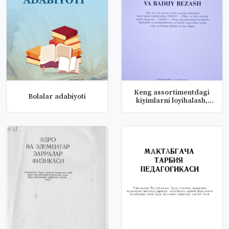
Keng assortimentdagi
Bolalar adabiyoti
kiyimlarni loyihalash,
modell...