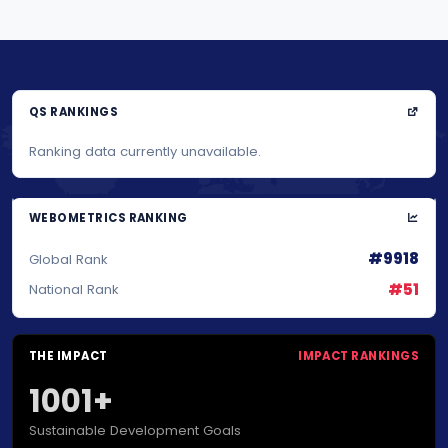
QS RANKINGS
Ranking data currently unavailable.
WEBOMETRICS RANKING
#9918
Global Rank
#51
National Rank
THE IMPACT
IMPACT RANKINGS
1001+
Sustainable Development Goals