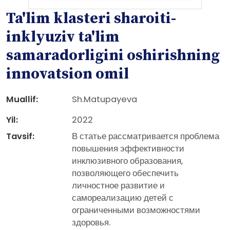
Ta'lim klasteri sharoiti-
inklyuziv ta'lim
samaradorligini oshirishning
innovatsion omil
Muallif:
Sh.Matupayeva
Yil:
2022
Tavsif:
В статье рассматривается проблема
повышения эффективности
инклюзивного образования,
позволяющего обеспечить
личностное развитие и
самореализацию детей с
ограниченными возможностями
здоровья.