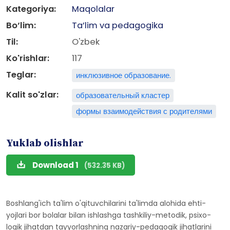
Kategoriya:
Maqolalar
Bo‘lim:
Ta’lim va pedagogika
Til:
O'zbek
Ko'rishlar:
117
Teglar:
инклюзивное образование.
Kalit so'zlar:
образовательный кластер
формы взаимодействия с родителями
Yuklab olishlar
Download 1
(532.35 KB)
Boshlang'ich ta'lim o'qituvchilarini ta'limda alohida ehti-
yojlari bor bolalar bilan ishlashga tashkiliy-metodik, psixo-
logik jihatdan tayyorlashning nazariy-pedagogik jihatlarini