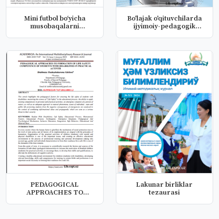
Mini futbol boʻyicha
Bo'lajak o'qituvchilarda
musobaqalarni
ijyimoiy-pedagogik
oʻtkazishda mus...
kompye...
PEDAGOGICAL
Lakunar birliklar
APPROACHES TO
tezaurasi
FORMATION OF LIFE
SAFETY...