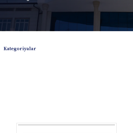
Kategoriyalar
Badiiy adabiyotlar
Boshqa turdagi adabiyotlar
Darslik
Dissertatsiya Avtoreferat
Elektron resurs
Ilmiy to'plam
Jurnal
Kitob albom
Konferensiya materiallari
Laboratoriya ishi
Lug'at
Maqolalar
Metodik qo`llanma
Monografiya
Mustaqil ish
Nazorat savollari-testlar
O'quv qo'llanma
O'quv yoki fan dasturlari
O'quv-uslubiy majmua
O'quv-uslubiy qo'llanma
Prezident asarlari
Risola
Taqdimot