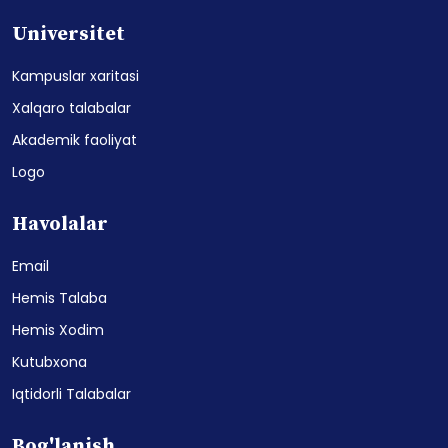
Universitet
Kampuslar xaritasi
Xalqaro talabalar
Akademik faoliyat
Logo
Havolalar
Email
Hemis Talaba
Hemis Xodim
Kutubxona
Iqtidorli Talabalar
Bog'lanish