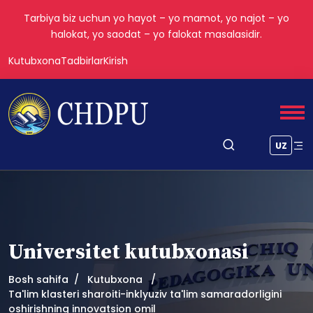
Tarbiya biz uchun yo hayot – yo mamot, yo najot – yo
halokat, yo saodat – yo falokat masalasidir.
Kutubxona
Tadbirlar
Kirish
UZ
Universitet kutubxonasi
Bosh sahifa
Kutubxona
Ta'lim klasteri sharoiti-inklyuziv ta'lim samaradorligini
oshirishning innovatsion omil