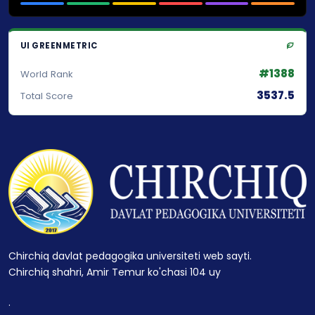
UI GREENMETRIC
#1388
World Rank
3537.5
Total Score
Chirchiq davlat pedagogika universiteti web sayti.
Chirchiq shahri, Amir Temur ko'chasi 104 uy
.