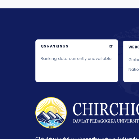
QS RANKINGS
WEBO
Ranking data currently unavailable.
Glob
Nati
Chirchiq davlat pedagogika universiteti web