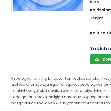
ISBN:
Ko'rishlar:
Teglar:
Kalit so'zl
Yuklab o
Dow
Psixoiogiya fanining bir qator tarmoqlari, sohalari mavj
alohida ahamiyatga ega. Taraqqiyot psixologiyasi psixik r
o'spirinlik va yetuklik davrida shaxs taraqqiyotining xu
tadqiqotlar o'tkazilganligiga qaramay, bugungi kunda in
bosqichlarida rivojlanish xususiyatlarini yaxlit holda ta