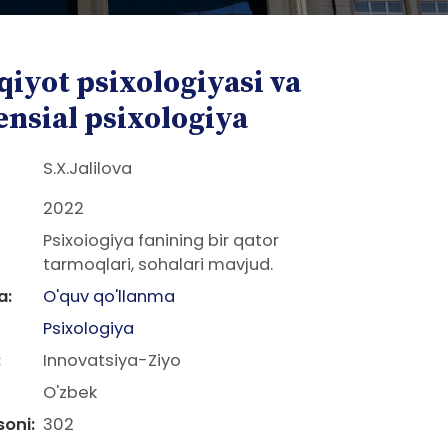
qiyot psixologiyasi va
ensial psixologiya
S.X.Jalilova
2022
Psixoiogiya fanining bir qator
tarmoqlari, sohalari mavjud.
a:
O'quv qo'llanma
Psixologiya
:
Innovatsiya-Ziyo
O'zbek
soni:
302