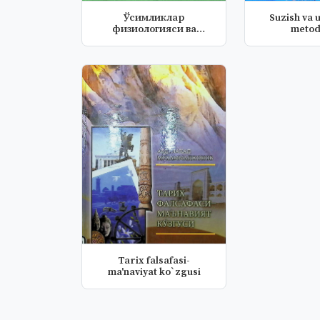
Ўсимликлар
Suzish va u
физиологияси ва
metod
микробиология
асослари
Tarix falsafasi-
ma'naviyat ko`zgusi