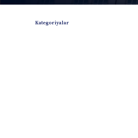
Kategoriyalar
Badiiy adabiyotlar
Boshqa turdagi adabiyotlar
Darslik
Dissertatsiya Avtoreferat
Elektron resurs
Ilmiy to'plam
Jurnal
Kitob albom
Konferensiya materiallari
Laboratoriya ish
Lug'at
Maqolalar
Metodik qo`llanma
Monografiya
Mustaqil ish
Nazorat savollari-testlar
O'quv qo'llanma
O'quv yoki fan dasturlari
O'quv-uslubiy majmua
O'quv-uslubiy qo'llanma
Prezident asarlar
Risola
Taqdimot