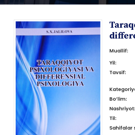
Taraq
differ
Muallif:
Yil:
i
Tavsif:
Kategoriy
Bo‘lim:
Nashriyot
i
Til:
Sahifalar 